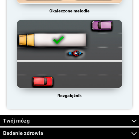
Okaleczone melodie
Rozgałęźnik
Twój mózg
Badanie zdrowia