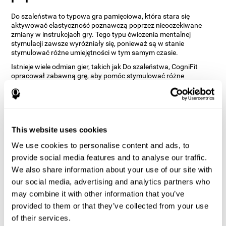
Do szaleństwa to typowa gra pamięciowa, która stara się
aktywować elastyczność poznawczą poprzez nieoczekiwane
zmiany w instrukcjach gry. Tego typu ćwiczenia mentalnej
stymulacji zawsze wyróżniały się, ponieważ są w stanie
stymulować różne umiejętności w tym samym czasie.
Istnieje wiele odmian gier, takich jak Do szaleństwa, CogniFit
opracował zabawną grę, aby pomóc stymulować różne
zdolności poznawcze w bardzo zabawny sposób.
W jaki sposób „Do szaleństwa”
poprawia moje zdolności
poznawcze?
This website uses cookies
We use cookies to personalise content and ads, to
Granie w gry takie jak „Do szaleństwa” od CogniFit stymuluje
określony wzorzec aktywacji neuronów. Powtarzanie i
provide social media features and to analyse our traffic.
konsekwentne trenowanie tego wzorca może pomóc w
We also share information about your use of our site with
tworzeniu nowych synaps i pomóc obwodom nerwowym w
our social media, advertising and analytics partners who
reorganizacji i odzyskaniu osłabionych lub uszkodzonych funkcji
poznawczych.
may combine it with other information that you’ve
„Do szaleństwa” pomaga ćwiczyć planowanie i pamięć
provided to them or that they’ve collected from your use
wzrokową. Konsekwentne stymulowanie tych umiejętności może
of their services.
pomóc w tworzeniu nowych synaps, reorganizacji obwodów