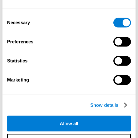
nerwowych i poprawie funkcji poznawczych.
1. TYDZIEŃ
2. TYDZIEŃ
3. TYDZIEŃ
Consent
Necessary
Selection
Preferences
Statistics
Orientacyjna projekcja graficzna sieci neuronowych po 3
Marketing
tygodniach.
Co się dzieje, gdy nie trenuję swoich
Show details
zdolności poznawczych?
Nasz mózg jest zaprojektowany do oszczędzania zasobów, więc
Allow all
ma tendencję do eliminowania połączeń, które nie są używane. W
ten sposób, jeśli zdolność poznawcza nie jest używana
normalnie, mózg nie dostarcza zasobów dla tego wzorca