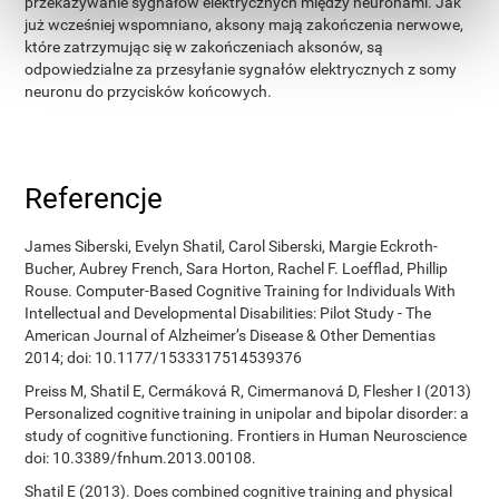
przekazywanie sygnałów elektrycznych między neuronami. Jak
już wcześniej wspomniano, aksony mają zakończenia nerwowe,
które zatrzymując się w zakończeniach aksonów, są
odpowiedzialne za przesyłanie sygnałów elektrycznych z somy
neuronu do przycisków końcowych.
Referencje
James Siberski, Evelyn Shatil, Carol Siberski, Margie Eckroth-
Bucher, Aubrey French, Sara Horton, Rachel F. Loefflad, Phillip
Rouse. Computer-Based Cognitive Training for Individuals With
Intellectual and Developmental Disabilities: Pilot Study - The
American Journal of Alzheimer’s Disease & Other Dementias
2014; doi: 10.1177/1533317514539376
Preiss M, Shatil E, Cermáková R, Cimermanová D, Flesher I (2013)
Personalized cognitive training in unipolar and bipolar disorder: a
study of cognitive functioning. Frontiers in Human Neuroscience
doi: 10.3389/fnhum.2013.00108.
Shatil E (2013). Does combined cognitive training and physical