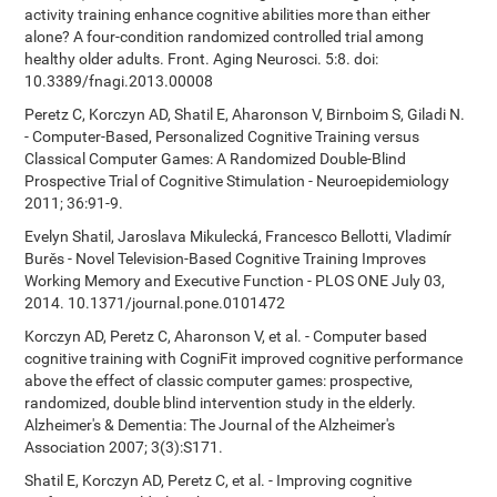
activity training enhance cognitive abilities more than either
alone? A four-condition randomized controlled trial among
healthy older adults. Front. Aging Neurosci. 5:8. doi:
10.3389/fnagi.2013.00008
Peretz C, Korczyn AD, Shatil E, Aharonson V, Birnboim S, Giladi N.
- Computer-Based, Personalized Cognitive Training versus
Classical Computer Games: A Randomized Double-Blind
Prospective Trial of Cognitive Stimulation - Neuroepidemiology
2011; 36:91-9.
Evelyn Shatil, Jaroslava Mikulecká, Francesco Bellotti, Vladimír
Burěs - Novel Television-Based Cognitive Training Improves
Working Memory and Executive Function - PLOS ONE July 03,
2014. 10.1371/journal.pone.0101472
Korczyn AD, Peretz C, Aharonson V, et al. - Computer based
cognitive training with CogniFit improved cognitive performance
above the effect of classic computer games: prospective,
randomized, double blind intervention study in the elderly.
Alzheimer's & Dementia: The Journal of the Alzheimer's
Association 2007; 3(3):S171.
Shatil E, Korczyn AD, Peretz C, et al. - Improving cognitive