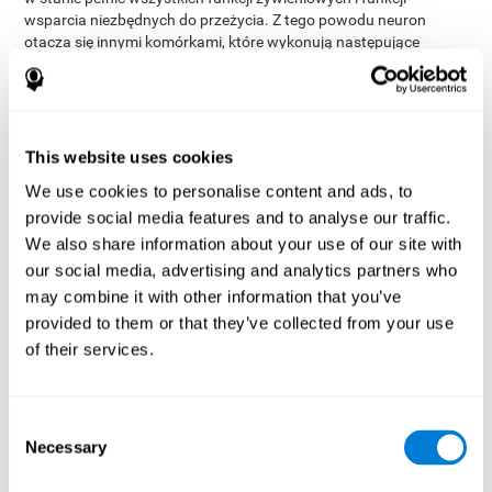
wsparcia niezbędnych do przeżycia. Z tego powodu neuron
otacza się innymi komórkami, które wykonują następujące
astrocyt
funkcje:
odpowiedzialny głównie za odżywianie,
oligodendrocyt
czyszczenie i wspieranie neuronów;
odpowiedzialny głównie za pokrycie aksonów ośrodkowego
układu nerwowego mieliną, chociaż pełni również funkcje
mikroglej
wsparcia i zjednoczenia;
odpowiedzialna głównie za
This website uses cookies
odpowiedź immunologiczną, a także usuwanie odpadów i
We use cookies to personalise content and ads, to
komórka Schwanna
utrzymanie homeostazy neuronów;
provide social media features and to analyse our traffic.
odpowiedzialna za pokrycie aksonów obwodowego układu
ependymocyt
nerwowego mieliną, jak pokazano na zdjęciu;
We also share information about your use of our site with
odpowiedzialny za pokrycie komór mózgowych i części rdzenia
our social media, advertising and analytics partners who
kręgowego.
may combine it with other information that you’ve
5. Otoczka mielinowa
provided to them or that they’ve collected from your use
of their services.
Mielina jest materiałem złożonym z białek i lipidów. Stwierdzono,
że tworzy osłonki wokół neuronów aksonów, co pozwala na ich
ochronę, izolację i przekazywanie do 100 razy bardziej wydajnie
potencjału działania. W ośrodkowym układzie nerwowym mielina
Consent
jest wytwarzana przez oligodendrocyty, podczas gdy w
Necessary
Selection
obwodowym układzie nerwowym jest wytwarzana przez
komórki Schwanna.