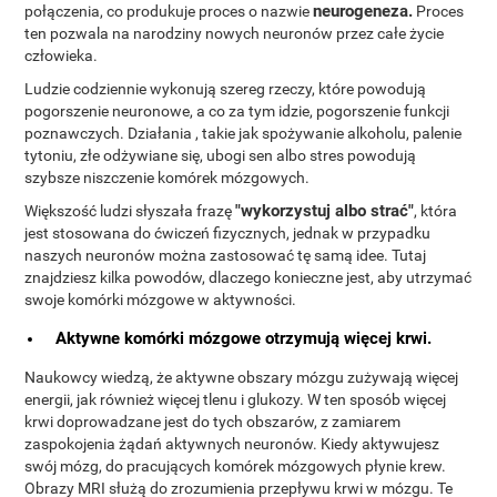
neurogeneza.
połączenia, co produkuje proces o nazwie
Proces
ten pozwala na narodziny nowych neuronów przez całe życie
człowieka.
Ludzie codziennie wykonują szereg rzeczy, które powodują
pogorszenie neuronowe, a co za tym idzie, pogorszenie funkcji
poznawczych. Działania , takie jak spożywanie alkoholu, palenie
tytoniu, złe odżywiane się, ubogi sen albo stres powodują
szybsze niszczenie komórek mózgowych.
"wykorzystuj albo strać"
Większość ludzi słyszała frazę
, która
jest stosowana do ćwiczeń fizycznych, jednak w przypadku
naszych neuronów można zastosować tę samą idee. Tutaj
znajdziesz kilka powodów, dlaczego konieczne jest, aby utrzymać
swoje komórki mózgowe w aktywności.
Aktywne komórki mózgowe otrzymują więcej krwi.
Naukowcy wiedzą, że aktywne obszary mózgu zużywają więcej
energii, jak również więcej tlenu i glukozy. W ten sposób więcej
krwi doprowadzane jest do tych obszarów, z zamiarem
zaspokojenia żądań aktywnych neuronów. Kiedy aktywujesz
swój mózg, do pracujących komórek mózgowych płynie krew.
Obrazy MRI służą do zrozumienia przepływu krwi w mózgu. Te