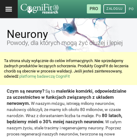
PRO
ZALOGUJ
POL
Neurony
Powody, dla których mogą żyć dłużej i lepiej
Ta strona służy wyłącznie do celów informacyjnych. Nie sprzedajemy
żadnych produktów leczących schorzenia. Produkty CogniFit do leczenia
chorób są obecnie w procesie walidacji. Jeśli jesteś zainteresowany,
odwiedź
platformę badawczą CogniFit
Czym są neurony?
maleńkie komórki, odpowiedzialne
Są to
za uczestnictwo w funkcjach związanych z układem
nerwowym.
W naszym mózgu, istnieją miliony neuronów,
naukowcy obliczyli, że mamy ich około 80 milionów, w czasie
80 latach,
narodzin. Wraz z dorastaniem liczba ta maleje. Po
będziemy mieli o 30% mniej naszych neuronów.
W całym
naszym życiu, stale tracimy i regenerujemy neurony. Poprzez
proces regeneracji naszych neuronów, tworzone są nowe