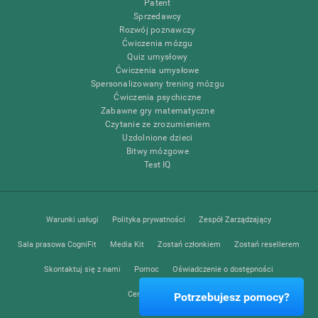
Patent
Sprzedawcy
Rozwój poznawczy
Ćwiczenia mózgu
Quiz umysłowy
Ćwiczenia umysłowe
Spersonalizowany trening mózgu
Ćwiczenia psychiczne
Zabawne gry matematyczne
Czytanie ze zrozumieniem
Uzdolnione dzieci
Bitwy mózgowe
Test IQ
Warunki usługi
Polityka prywatności
Zespół Zarządzający
Sala prasowa CogniFit
Media Kit
Zostań członkiem
Zostań resellerem
Skontaktuj się z nami
Pomoc
Oświadczenie o dostępności
Centrum zaufania
Potrzebujesz pomocy?