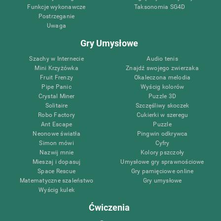
Funkcje wykonawcze
Taksonomia SG4D
Postrzeganie
Uwaga
Gry Umysłowe
Szachy w Internecie
Audio tenis
Mini Krzyżówka
Znajdź swojego zwierzaka
Fruit Frenzy
Okaleczona melodia
Pipe Panic
Wyścig kolorów
Crystal Miner
Puzzle 3D
Solitaire
Szczęśliwy skoczek
Robo Factory
Cukierki w szeregu
Ant Escape
Puzzle
Neonowe światła
Pingwin odkrywca
Simon mówi
Cyfry
Nazwij mnie
Kolory pszczoły
Mieszaj i dopasuj
Umysłowe gry sprawnościowe
Space Rescue
Gry pamięciowe online
Matematyczne szaleństwo
Gry umysłowe
Wyścig kulek
Ćwiczenia