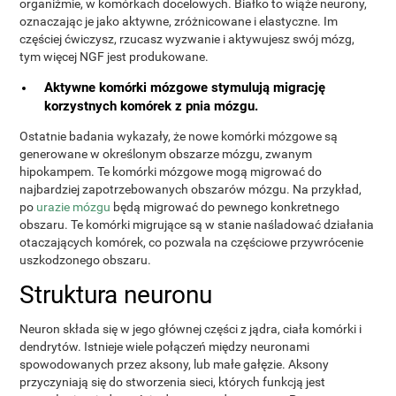
organiźmie, w komórkach docelowych. Białko to wiąże neurony,
oznaczając je jako aktywne, zróżnicowane i elastyczne. Im
częściej ćwiczysz, rzucasz wyzwanie i aktywujesz swój mózg,
tym więcej NGF jest produkowane.
Aktywne komórki mózgowe stymulują migrację
korzystnych komórek z pnia mózgu.
Ostatnie badania wykazały, że nowe komórki mózgowe są
generowane w określonym obszarze mózgu, zwanym
hipokampem. Te komórki mózgowe mogą migrować do
najbardziej zapotrzebowanych obszarów mózgu. Na przykład,
po
urazie mózgu
będą migrować do pewnego konkretnego
obszaru. Te komórki migrujące są w stanie naśladować działania
otaczających komórek, co pozwala na częściowe przywrócenie
uszkodzonego obszaru.
Struktura neuronu
Neuron składa się w jego głównej części z jądra, ciała komórki i
dendrytów. Istnieje wiele połączeń między neuronami
spowodowanych przez aksony, lub małe gałęzie. Aksony
przyczyniają się do stworzenia sieci, których funkcją jest