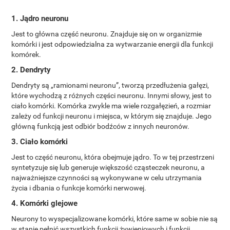
1. Jądro neuronu
Jest to główna część neuronu. Znajduje się on w organizmie
komórki i jest odpowiedzialna za wytwarzanie energii dla funkcji
komórek.
2. Dendryty
Dendryty są „ramionami neuronu”, tworzą przedłużenia gałęzi,
które wychodzą z różnych części neuronu. Innymi słowy, jest to
ciało komórki. Komórka zwykle ma wiele rozgałęzień, a rozmiar
zależy od funkcji neuronu i miejsca, w którym się znajduje. Jego
główną funkcją jest odbiór bodźców z innych neuronów.
3. Ciało komórki
Jest to część neuronu, która obejmuje jądro. To w tej przestrzeni
syntetyzuje się lub generuje większość cząsteczek neuronu, a
najważniejsze czynności są wykonywane w celu utrzymania
życia i dbania o funkcje komórki nerwowej.
4. Komórki glejowe
Neurony to wyspecjalizowane komórki, które same w sobie nie są
w stanie pełnić wszystkich funkcji żywieniowych i funkcji