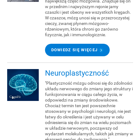
największą część mózgowia. Znajduje się on
w przednim i najwyższym rejonie jamy
czaszki i jest obecny we wszystkich kręgach.
W czaszce, mózg unosi się w przezroczystej
cieczy, zwanej płynem mózgowo-
rdzeniowym, która chroni go zarówno
fizycznie, jak i immunologicznie.
DOWIEDZ SIĘ WIĘCEJ
Neuroplastyczność
"Plastyczność mózgu odnosi się do zdolności
układu nerwowego do zmiany jego struktury i
funkcjonowania w ciągu całego życia, w
odpowiedzi na zmiany środowiskowe.
Chociaż termin ten jest powszechnie
stosowany w psychologii i neurologii, nie jest
łatwy do określenia i jest używany w celu
odniesienia się do zmian na wielu poziomach
w układzie nerwowym, począwszy od
wydarzeń molekularnych, takich jak zmiany w
ekspresji genów, do zachowania."