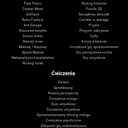
Pipe Panic
Wyścig kolorów
Crystal Miner
Puzzle 3D
Solitaire
Szczęśliwy skoczek
Robo Factory
Cukierki w szeregu
Ant Escape
Puzzle
Neonowe światła
Pingwin odkrywca
Simon mówi
Cyfry
Nazwij mnie
Kolory pszczoły
Mieszaj i dopasuj
Umysłowe gry sprawnościowe
Space Rescue
Gry pamięciowe online
Matematyczne szaleństwo
Gry umysłowe
Wyścig kulek
Ćwiczenia
Patent
Sprzedawcy
Rozwój poznawczy
Ćwiczenia mózgu
Quiz umysłowy
Ćwiczenia umysłowe
Spersonalizowany trening mózgu
Ćwiczenia psychiczne
Zabawne gry matematyczne