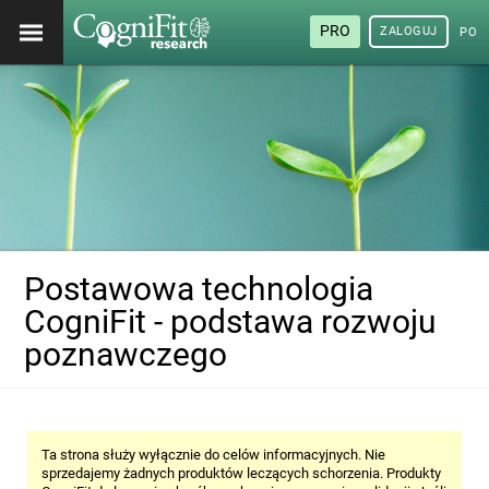
PRO
ZALOGUJ
POL
Postawowa technologia
CogniFit - podstawa rozwoju
poznawczego
Ta strona służy wyłącznie do celów informacyjnych. Nie
sprzedajemy żadnych produktów leczących schorzenia. Produkty