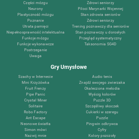
Części mózgu
Zdrowi seniorzy
Neurony
Piloci Marynarki Wojennej
Plastyczność mózgu
Stan zdrowia seniorów
Poznanie
Zdrowi seniorzy
Utrata pamięci
Trening poznawczy dla seniorów
Niepełnosprawność intelektualna
Stan poznawczy u dorosłych
Funkcje mózgu
Przegląd systematyczny
Funkcje wykonawcze
Taksonomia SG4D
Postrzeganie
Uwaga
Gry Umysłowe
Szachy w Internecie
Audio tenis
Mini Krzyżówka
Znajdź swojego zwierzaka
Fruit Frenzy
Okaleczona melodia
Pipe Panic
Wyścig kolorów
Crystal Miner
Puzzle 3D
Solitaire
Szczęśliwy skoczek
Robo Factory
Cukierki w szeregu
Ant Escape
Puzzle
Neonowe światła
Pingwin odkrywca
Simon mówi
Cyfry
Nazwij mnie
Kolory pszczoły