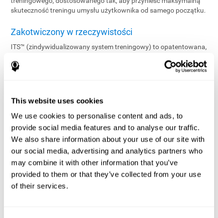
treningowego, dostosowanego tak, aby przynieść maksymalną
skuteczność treningu umysłu użytkownika od samego początku.
Zakotwiczony w rzeczywistości
ITS™ (zindywidualizowany system treningowy) to opatentowana,
zaawansowana technologicznie aplikacja działająca w czasie
rzeczywistym, która zarządza doświadczeniem treningowym
każdego użytkownika. Stosując zaawansowane algorytmy na
danych dostarczonych przez ocenę, ITS™ konfiguruje
indywidualny program treningowy z optymalną równowagą
This website uses cookies
zadań i poziomów trudności, tak aby dopasować profil
poznawczy użytkownika i zapewnić rozwój poznawczy. Stale,
We use cookies to personalise content and ads, to
ITS™ zapewnia maksymalną skuteczność treningu przez ciągłe
provide social media features and to analyse our traffic.
monitorowanie wyników pracy użytkownika i dostosowanie
We also share information about your use of our site with
zadań w czasie rzeczywistym.
our social media, advertising and analytics partners who
may combine it with other information that you’ve
Zindywidualizowany trening stał się możliwy
provided to them or that they’ve collected from your use
ITS™ oferuje dwukierunkowe, precyzyjne dopasowanie poziomu
of their services.
wyzwania, utrudniając go lub ułatwiając, na podstawie
bieżących wyników użytkownika.
Jednym z czynników branych pod uwagę przy ocenie