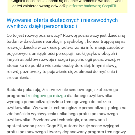
CogniFit do leczenia chorób są obecnie w procesie walidacji. Jeśli
jesteś zainteresowany, odwiedź
platformę badawczą CogniFit
Wyzwanie: oferta skutecznych i niezawodnych
wyników dzięki personalizacji
Co to jest rozwój poznawczy? Rozwój poznawczy jest dziedziną
badań w dziedzinie neurologii i psychologii, koncentrującą się na
rozwoju dziecka w zakresie przetwarzania informacji, zasobów
pojęciowych, umiejętności percepcji, nauki języków obcych i
innych aspektów rozwoju mózgu i psychologii poznawczej, w
stosunku do punktu widzenia osoby dorosłej. Innymi słowy,
rozwój poznawczy to pojawienie się zdolności do myślenia i
zrozumienia.
Badania pokazują, że stworzenie sensownego, skutecznego
programu
treningowego mózgu
dla danego użytkownika
wymaga personalizacji reżimu treningowego do potrzeb
użytkownika. Wyzwanie technologiczne personalizacji polega na
zdolności do wychwycenia unikalnego profilu poznawczego
użytkownika. Przełomowa technologia, opracowana i
opatentowana przez CogniFit, automatyzuje ocenę czyjegoś
profilu poznawczego i tworzy dopasowany program treningowy