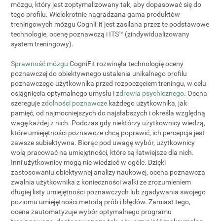
mózgu, który jest zoptymalizowany tak, aby dopasować się do
tego profilu. Wielokrotnie nagradzana gama produktów
treningowych mózgu CogniFit jest zasilana przez te podstawowe
technologie, ocenę poznawczą i ITS™ (zindywidualizowany
system treningowy).
Sprawność mózgu
CogniFit rozwinęła technologię oceny
poznawczej do obiektywnego ustalenia unikalnego profilu
poznawczego użytkownika przed rozpoczęciem treningu, w celu
osiągnięcia optymalnego umysłu i
zdrowia psychicznego
. Ocena
szereguje
zdolności poznawcze
każdego użytkownika, jak
pamięć, od najmocniejszych do najsłabszych i określa względną
wagę każdej z nich. Podczas gdy niektórzy użytkownicy wiedzą,
które umiejętności poznawcze chcą poprawić, ich percepcja jest
zawsze subiektywna. Biorąc pod uwagę wybór, użytkownicy
wolą pracować na umiejętności, które są łatwiejsze dla nich.
Inni użytkownicy mogą nie wiedzieć w ogóle. Dzięki
zastosowaniu obiektywnej analizy naukowej, ocena poznawcza
zwalnia użytkownika z konieczności walki ze zrozumieniem
długiej listy umiejętności poznawczych lub zgadywania swojego
poziomu umiejętności metodą prób i błędów. Zamiast tego,
ocena zautomatyzuje wybór optymalnego programu