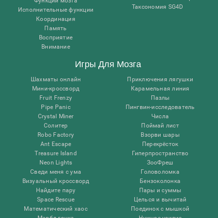
Функции мозга
Таксономия SG4D
Исполнительные функции
Координация
Память
Восприятие
Внимание
Игры Для Мозга
Шахматы онлайн
Приключения лягушки
Мини-кроссворд
Карамельная линия
Fruit Frenzy
Пазлы
Pipe Panic
Пингвин-исследователь
Crystal Miner
Числа
Солитер
Поймай лист
Robo Factory
Взорви шары
Ant Escape
Перекрёсток
Treasure Island
Гиперпространство
Neon Lights
ЗооФреш
Сведи меня с ума
Головоломка
Визуальный кроссворд
Бензоколонка
Найдите пару
Пары и суммы
Space Rescue
Целься и вычитай
Математический хаос
Поединок с мышкой
Марбл-гонка
Нужное усилие