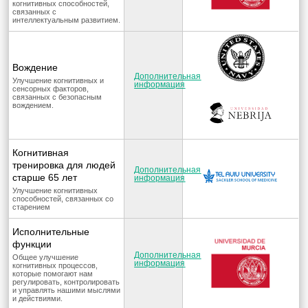
когнитивных способностей,
связанных с
интеллектуальным развитием.
Вождение
Дополнительная
Улучшение когнитивных и
информация
сенсорных факторов,
связанных с безопасным
вождением.
Когнитивная
тренировка для людей
Дополнительная
старше 65 лет
информация
Улучшение когнитивных
способностей, связанных со
старением
Исполнительные
функции
Дополнительная
Общее улучшение
информация
когнитивных процессов,
которые помогают нам
регулировать, контролировать
и управлять нашими мыслями
и действиями.