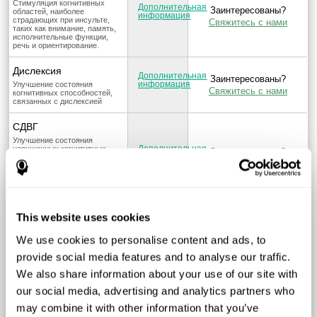
Стимуляция когнитивных
Дополнительная
Заинтересованы?
областей, наиболее
информация
страдающих при инсульте,
Свяжитесь с нами
таких как внимание, память,
исполнительные функции,
речь и ориентирование.
Дислексия
Дополнительная
Заинтересованы?
информация
Улучшение состояния
Свяжитесь с нами
когнитивных способностей,
связанных с дислексией
СДВГ
Улучшение состояния
Дополнительная
нарушенных когнитивных
Заинтересованы?
информация
способностей, связанных с
Свяжитесь с нами
невнимательностью и
гиперактивностью или
импульсивностью как
ключевых факторов СДВГ
Болезнь Паркинсона
This website uses cookies
Дополнительная
Заинтересованы?
Стимуляция, направленная на
информация
We use cookies to personalise content and ads, to
снижение влияния лёгкого
Свяжитесь с нами
когнитивного нарушения из-за
provide social media features and to analyse our traffic.
болезни Паркинсона.
We also share information about your use of our site with
Дискалькулия
our social media, advertising and analytics partners who
Дополнительная
Улучшение состояния
Заинтересованы?
информация
когнитивных способностей,
may combine it with other information that you’ve
Свяжитесь с нами
связанных с приобретением и