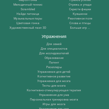
Мелодичный теннис
Отрежь и упади
Scrambled
Скрести фишки
Найди питомца
Кувшинки
Музыкальные пары
Реактивное поле
Цветовая гонка
Слова и птицы
Художественный пазл 3D
Больше игр ...
Упражнения
Для семей
Для специалистов
Для исследователей
Образование
Патент
Реселлеры
Упражнения для детей
Когнитивное развитие
Упражнения для мозга
Тесты для мозга
Когнитивно-стимулирующая терапия
Упражнения для ума
Персональная тренировка мозга
Игры для мозга
Упражнение для ума