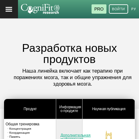
PRO
ВОЙТИ
РУ
Разработка новых
продуктов
Наша линейка включает как терапию при
поражениях мозга, так и общие упражнения для
здоровья мозга.
Информация
Продукт
Научная публикация
о продукте
Общая тренировка
· Концентрация
· Координация
Дополнительная
· Память