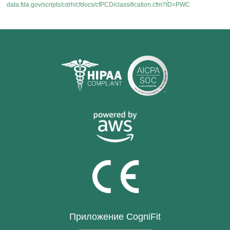
data.fda.gov/scripts/cdrh/cfdocs/cfPCD/classification.cfm?ID=PWC
Приложение CogniFit