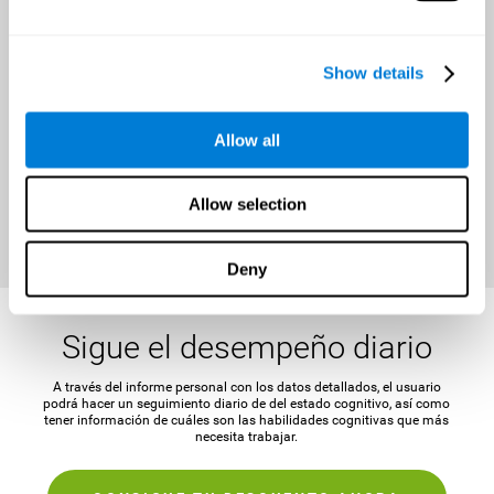
Una oportunidad de mejorar
la salud cerebral durante todo
el año
Show details
Es importante que antes de iniciar el entrenamiento se establezca una
meta concreta y alcanzable, para así poder mantener la motivación y
Allow all
conseguir desafiar la mente.
CONSIGUE TU DESCUENTO AHORA
Allow selection
Deny
Sigue el desempeño diario
A través del informe personal con los datos detallados, el usuario
podrá hacer un seguimiento diario de del estado cognitivo, así como
tener información de cuáles son las habilidades cognitivas que más
necesita trabajar.