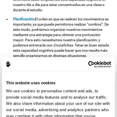
nuestro día a día para estar concentrados en una clase o
durante el estudio.
Planificación:
El orden en que se realicen los movimientos es
importante, ya que puede permitirnos realizar “combos”. De
este modo, podríamos organizar nuestros movimientos
mediante una estrategia para obtener una puntuación
mayor. Para esto necesitamos nuestra planificación, y
podemos entrenarla con
Cruzafichas
. Tener en buen estado
esta capacidad cognitiva puede hacer que nos resulte más
sencillo organizarnos en diversas situaciones.
Frecuentemente hacemos uso de nuestra planificación
cuando organizamos nuestros trabajos escolares o
universitarios: si nos planificamos bien, podemos
terminarlos con mayor facilidad.
This website uses cookies
Percepción visual:
Para unir los estímulos sin cometer
We use cookies to personalise content and ads, to
errores, necesitaremos distinguir correctamente las
diferencias entre ellas. Al estimular nuestra percepción visual
provide social media features and to analyse our traffic.
con este reto mental, es posible potenciar su estado. Una
We also share information about your use of our site with
buena percepción visual nos permite interpretar y distinguir
our social media, advertising and analytics partners who
correctamente los estímulos que nos rodean. Así, también
may combine it with other information that you’ve