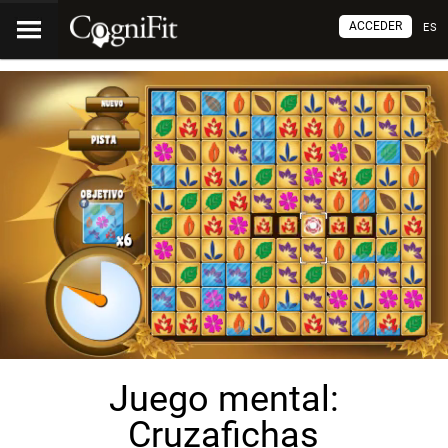
ACCEDER
ES
Juego mental:
Cruzafichas