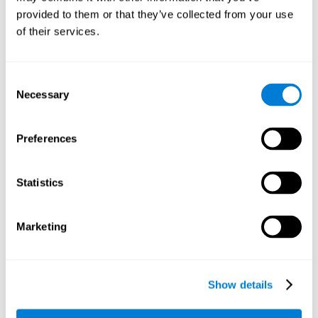
podríamos mejorar nuestro desempeño en actividades de
provided to them or that they’ve collected from your use
nuestro día a día que requieran de esta capacidad cognitiva,
como distinguir las diferentes letras en un texto.
of their services.
Otras capacidades cognitivas
relevantes son:
Consent
Necessary
Selection
Velocidad de procesamiento:
En este juego de entrenamiento
Preferences
cerebral el tiempo es limitado, por lo que deberemos ser
veloces a la hora de emparejar los estímulos. Además, el
panel cambia cada vez que combinamos un grupo de
Statistics
estímulos iguales, por lo que tenemos que procesar
constantemente una gran cantidad de datos cambiantes. Al
realizar este juego de entrenamiento mental es posible
estimular nuestra velocidad de procesamiento. Al
Marketing
estimularla mediante
Cruzafichas
, sería posible reducir el
tiempo que tardamos al dar respuesta a las preguntas o a
otros sucesos inesperados. Hacemos uso de nuestra
velocidad de procesamiento al pensar una respuesta para
Show details
una pregunta inesperada durante una presentación.