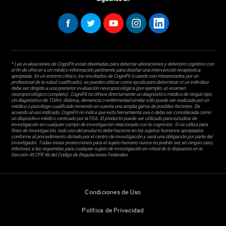
* Las evaluaciones de CogniFit están diseñadas para detectar alteraciones y deterioro cognitivo con
el fin de ofrecer a un médico información pertinente para diseñar una intervención terapéutica
apropiada. En un entorno clínico, los resultados de CogniFit (cuando son interpretados por un
profesional de la salud cualificado), se pueden utilizar como ayuda para determinar si un individuo
debe ser dirigido a una posterior evaluación neuropsicológica (por ejemplo, un examen
neuropsicológico completo). CogniFit no ofrece directamente un diagnóstico médico de ningún tipo.
Un diagnóstico de TDAH, dislexia, demencia o enfermedad similar sólo puede ser realizada por un
médico o psicólogo cualificado teniendo en cuenta una amplia gama de posibles factores. De
acuerdo al uso indicado, CogniFit no indica que esta herramienta sea o deba ser considerada como
un dispositivo médico certicado por la FDA. El producto puede ser utilizado para estudios de
investigación en cualquier campo de investigación relacionado con la cognición. Si se utiliza para
fines de investigación, todo uso del producto debe hacerse en los sujetos humanos apropiados
conforme al procedimiento dictado por el centro de investigación y será una obligación por parte del
investigador. Todas estas protecciones para el sujeto humano nunca no podrán ser, en ningún caso,
inferiores a las requeridas para cualquier sujeto de investigación en virtud de lo dispuesto en la
Sección 45 CFR 46 del Código de Regulaciones Federales.
Condiciones de Uso
Política de Privacidad