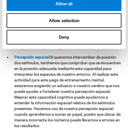
Memoria no verbal:
Recordar la localización de los diferentes
Allow all
grupos de estímulos puede ayudarnos a realizar jugadas
más elaboradas. Esto lo llevamos a cabo mediante nuestra
memoria no verbal. Practicando
Cruzafichas
es posible
Allow selection
favorecer el estado de esta capacidad cognitiva. Al entrenar
nuestra memoria no verbal con este juego, podría
resultarnos más sencillo memorizar información de carácter
Deny
visual. Hacemos uso de esta capacidad cognitiva cuando
estudiamos dibujos o imágenes relevantes.
Percepción espacial:
Si queremos intercambiar de posición
dos estímulos, tendremos que comprobar que se encuentren
en la posición adecuada mediante esta capacidad para
interpretar los espacios de nuestro entorno. Al realizar esta
actividad para este juego de entrenamiento mental,
estaremos exigiendo un esfuerzo a nuestro cerebro que nos
puede ayudar a fortalecer nuestra percepción espacial.
Mejorar esta capacidad cognitiva puede ayudarnos a
entender la información espacial relativa de los estímulos
presentes. Hacemos uso de nuestra percepción espacial
cuando aprendemos a sumar en papel, puesto que ubicar de
manera incorrecta los números puede llevarnos a errores en
los resultados.