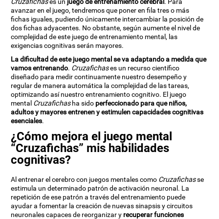
Cruzafichas
es un
juego de entrenamiento cerebral
. Para
avanzar en el juego, tendremos que poner en fila tres o más
fichas iguales, pudiendo únicamente intercambiar la posición de
dos fichas adyacentes. No obstante, según aumente el nivel de
complejidad de este juego de entrenamiento mental, las
exigencias cognitivas serán mayores.
La dificultad de este juego mental se va adaptando a medida que
vamos entrenando
.
Cruzafichas
es un recurso científico
diseñado para medir continuamente nuestro desempeño y
regular de manera automática la complejidad de las tareas,
optimizando así nuestro entrenamiento cognitivo. El juego
mental
Cruzafichas
ha sido
perfeccionado para que niños,
adultos y mayores entrenen y estimulen capacidades cognitivas
esenciales
.
¿Cómo mejora el juego mental
“Cruzafichas” mis habilidades
cognitivas?
Al entrenar el cerebro con juegos mentales como
Cruzafichas
se
estimula un determinado patrón de activación neuronal. La
repetición de ese patrón a través del entrenamiento puede
ayudar a fomentar la creación de nuevas sinapsis y circuitos
neuronales capaces de reorganizar y
recuperar funciones