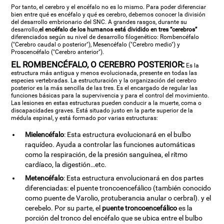
Por tanto, el cerebro y el encéfalo no es lo mismo. Para poder diferenciar
bien entre qué es encéfalo y qué es cerebro, debemos conocer la división
del desarrollo embrionario del SNC. A grandes rasgos, durante su
desarrollo,
el encéfalo de los humanos está dividido en tres “cerebros”
diferenciados según su nivel de desarrollo filogenético: Rombencéfalo
("Cerebro caudal o posterior"), Mesencéfalo ("Cerebro medio") y
Proscencéfalo ("Cerebro anterior").
EL ROMBENCÉFALO, O CEREBRO POSTERIOR:
Es la
estructura más antigua y menos evolucionada, presente en todas las
especies vertebradas. La estructuración y la organización del cerebro
posterior es la más sencilla de las tres. Es el encargado de regular las
funciones básicas para la supervivencia y para el control del movimiento.
Las lesiones en estas estructuras pueden conducir a la muerte, coma o
discapacidades graves. Está situado justo en la parte superior de la
médula espinal, y está formado por varias estructuras:
Mielencéfalo
: Esta estructura evolucionará en el bulbo
raquídeo. Ayuda a controlar las funciones automáticas
como la respiración, de la presión sanguínea, el rítmo
cardíaco, la digestión…etc.
Metencéfalo
: Esta estructura envolucionará en dos partes
diferenciadas: el puente troncoencefálico (también conocido
como puente de Varolio, protuberancia anular o cerbral). y el
cerebelo. Por su parte, el
puente troncoencefálico
es la
porción del tronco del encéfalo que se ubica entre el bulbo