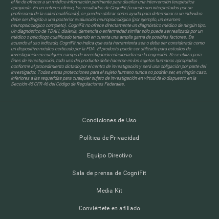
el fin de ofrecer a un médico información pertinente para diseñar una intervención terapéutica
apropiada. En un entorno clínico, los resultados de CogniFit (cuando son interpretados por un
profesional de la salud cualificado), se pueden utilizar como ayuda para determinar si un individuo
debe ser dirigido a una posterior evaluación neuropsicológica (por ejemplo, un examen
neuropsicológico completo). CogniFit no ofrece directamente un diagnóstico médico de ningún tipo.
Un diagnóstico de TDAH, dislexia, demencia o enfermedad similar sólo puede ser realizada por un
médico o psicólogo cualificado teniendo en cuenta una amplia gama de posibles factores. De
acuerdo al uso indicado, CogniFit no indica que esta herramienta sea o deba ser considerada como
un dispositivo médico certicado por la FDA. El producto puede ser utilizado para estudios de
investigación en cualquier campo de investigación relacionado con la cognición. Si se utiliza para
fines de investigación, todo uso del producto debe hacerse en los sujetos humanos apropiados
conforme al procedimiento dictado por el centro de investigación y será una obligación por parte del
investigador. Todas estas protecciones para el sujeto humano nunca no podrán ser, en ningún caso,
inferiores a las requeridas para cualquier sujeto de investigación en virtud de lo dispuesto en la
Sección 45 CFR 46 del Código de Regulaciones Federales.
Condiciones de Uso
Política de Privacidad
Equipo Directivo
Sala de prensa de CogniFit
Media Kit
Conviértete en afiliado