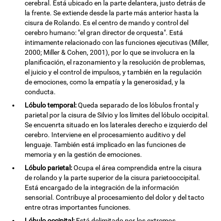
cerebral. Está ubicado en la parte delantera, justo detrás de
la frente. Se extiende desde la parte más anterior hasta la
cisura de Rolando. Es el centro de mando y control del
cerebro humano: "el gran director de orquesta". Está
íntimamente relacionado con las funciones ejecutivas (Miller,
2000; Miller & Cohen, 2001), por lo que se involucra en la
planificación, el razonamiento y la resolución de problemas,
el juicio y el control de impulsos, y también en la regulación
de emociones, como la empatía y la generosidad, y la
conducta.
Lóbulo temporal:
Queda separado de los lóbulos frontal y
parietal por la cisura de Silvio y los límites del lóbulo occipital.
Se encuenrta situado en los laterales derecho e izquierdo del
cerebro. Interviene en el procesamiento auditivo y del
lenguaje. También está implicado en las funciones de
memoria y en la gestión de emociones.
Lóbulo parietal:
Ocupa el área comprendida entre la cisura
de rolando y la parte superior de la cisura parietooccipital.
Está encargado de la integración de la información
sensorial. Contribuye al procesamiento del dolor y del tacto
entre otras importantes funciones.
Lóbulo occipital:
Está delimitado por los extremos