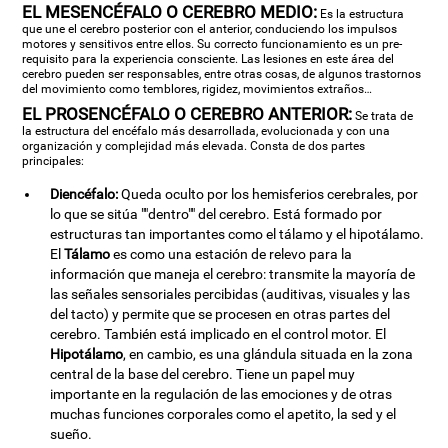
EL MESENCÉFALO O CEREBRO MEDIO:
Es la estructura
que une el cerebro posterior con el anterior, conduciendo los impulsos
motores y sensitivos entre ellos. Su correcto funcionamiento es un pre-
requisito para la experiencia consciente. Las lesiones en este área del
cerebro pueden ser responsables, entre otras cosas, de algunos trastornos
del movimiento como temblores, rigidez, movimientos extraños…
EL PROSENCÉFALO O CEREBRO ANTERIOR:
Se trata de
la estructura del encéfalo más desarrollada, evolucionada y con una
organización y complejidad más elevada. Consta de dos partes
principales:
Diencéfalo:
Queda oculto por los hemisferios cerebrales, por
lo que se sitúa ""dentro"" del cerebro. Está formado por
estructuras tan importantes como el tálamo y el hipotálamo.
El
Tálamo
es como una estación de relevo para la
información que maneja el cerebro: transmite la mayoría de
las señales sensoriales percibidas (auditivas, visuales y las
del tacto) y permite que se procesen en otras partes del
cerebro. También está implicado en el control motor. El
Hipotálamo
, en cambio, es una glándula situada en la zona
central de la base del cerebro. Tiene un papel muy
importante en la regulación de las emociones y de otras
muchas funciones corporales como el apetito, la sed y el
sueño.