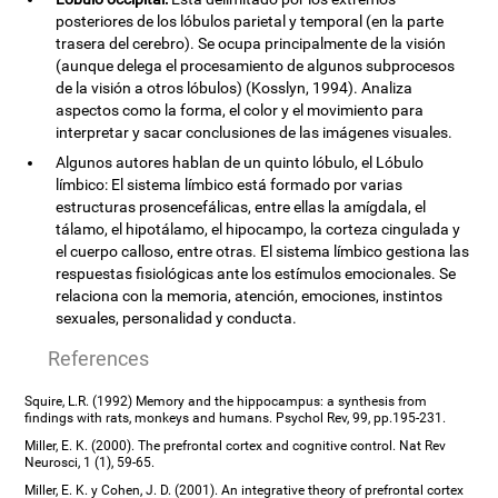
posteriores de los lóbulos parietal y temporal (en la parte
trasera del cerebro). Se ocupa principalmente de la visión
(aunque delega el procesamiento de algunos subprocesos
de la visión a otros lóbulos) (Kosslyn, 1994). Analiza
aspectos como la forma, el color y el movimiento para
interpretar y sacar conclusiones de las imágenes visuales.
Algunos autores hablan de un quinto lóbulo, el Lóbulo
límbico: El sistema límbico está formado por varias
estructuras prosencefálicas, entre ellas la amígdala, el
tálamo, el hipotálamo, el hipocampo, la corteza cingulada y
el cuerpo calloso, entre otras. El sistema límbico gestiona las
respuestas fisiológicas ante los estímulos emocionales. Se
relaciona con la memoria, atención, emociones, instintos
sexuales, personalidad y conducta.
References
Squire, L.R. (1992) Memory and the hippocampus: a synthesis from
findings with rats, monkeys and humans. Psychol Rev, 99, pp.195-231.
Miller, E. K. (2000). The prefrontal cortex and cognitive control. Nat Rev
Neurosci, 1 (1), 59-65.
Miller, E. K. y Cohen, J. D. (2001). An integrative theory of prefrontal cortex