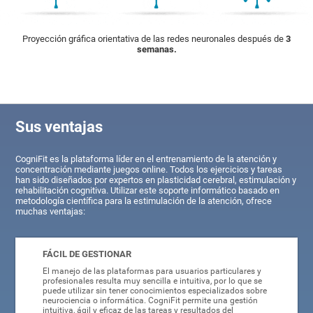
Proyección gráfica orientativa de las redes neuronales después de
3
semanas.
Sus ventajas
CogniFit es la plataforma líder en el entrenamiento de la atención y
concentración mediante juegos online. Todos los ejercicios y tareas
han sido diseñados por expertos en plasticidad cerebral, estimulación y
rehabilitación cognitiva. Utilizar este soporte informático basado en
metodología científica para la estimulación de la atención, ofrece
muchas ventajas:
FÁCIL DE GESTIONAR
El manejo de las plataformas para usuarios particulares y
profesionales resulta muy sencilla e intuitiva, por lo que se
puede utilizar sin tener conocimientos especializados sobre
neurociencia o informática. CogniFit permite una gestión
intuitiva, ágil y eficaz de las tareas y resultados del