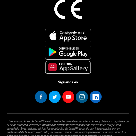
Síguenos en
* Las evaluaciones de CogniFit están diseñadas para detectar alteraciones y deterioro cognitivo con
el fin de ofrecer a un médico información pertinente para diseñar una intervención terapéutica
apropiada. En un entorno clínico, los resultados de CogniFit (cuando son interpretados por un
profesional de la salud cualificado), se pueden utilizar como ayuda para determinar si un individuo
debe ser dirigido a una posterior evaluación neuropsicológica (por ejemplo, un examen