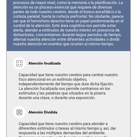
procesos de mayor nivel, como la memoria o la planificación. La
atención es un proceso esencial que requiere de diversas
partes de todo nuestro cerebro: desde el tronco encefálico o la
corteza parietal, hasta la corteza prefrontal. No obstante, parece
ser que el hemisferio derecho tiene un papel predominante en el
control de la atención. Este área cognitiva nos permite estar
alerta, atender a estímulos de nuestro interés en presencia de
distractores, concentrarnos durante largos periodos de tiempo,
alternar nuestra atención entre diferentes actividades o dividir
nuestra atención en eventos que ocurren al mismo tiempo.
Atención focalizada
Capacidad que tiene nuestro cerebro para centrar nuestro
foco atencional en un estímulo objetivo,
independientemente del tiempo que dure dicha fijación.
La atención focalizada nos permite centrarnos en los
estímulos y las palabras que situados en la pizarra
durante una clase, o durante una exposición.
Atención Dividida
Capacidad que tiene nuestro cerebro para atender a
diferentes estímulos o tareas al mismo tiempo y, así, dar
respuesta a las múltiples demandas del ambiente.