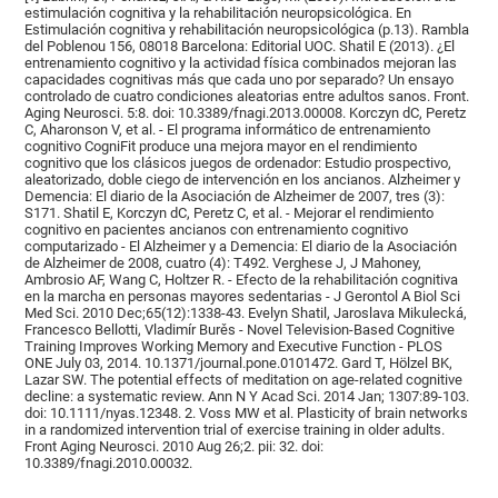
estimulación cognitiva y la rehabilitación neuropsicológica. En
Estimulación cognitiva y rehabilitación neuropsicológica (p.13). Rambla
del Poblenou 156, 08018 Barcelona: Editorial UOC. Shatil E (2013). ¿El
entrenamiento cognitivo y la actividad física combinados mejoran las
capacidades cognitivas más que cada uno por separado? Un ensayo
controlado de cuatro condiciones aleatorias entre adultos sanos. Front.
Aging Neurosci. 5:8. doi: 10.3389/fnagi.2013.00008. Korczyn dC, Peretz
C, Aharonson V, et al. - El programa informático de entrenamiento
cognitivo CogniFit produce una mejora mayor en el rendimiento
cognitivo que los clásicos juegos de ordenador: Estudio prospectivo,
aleatorizado, doble ciego de intervención en los ancianos. Alzheimer y
Demencia: El diario de la Asociación de Alzheimer de 2007, tres (3):
S171. Shatil E, Korczyn dC, Peretz C, et al. - Mejorar el rendimiento
cognitivo en pacientes ancianos con entrenamiento cognitivo
computarizado - El Alzheimer y a Demencia: El diario de la Asociación
de Alzheimer de 2008, cuatro (4): T492. Verghese J, J Mahoney,
Ambrosio AF, Wang C, Holtzer R. - Efecto de la rehabilitación cognitiva
en la marcha en personas mayores sedentarias - J Gerontol A Biol Sci
Med Sci. 2010 Dec;65(12):1338-43. Evelyn Shatil, Jaroslava Mikulecká,
Francesco Bellotti, Vladimír Burěs - Novel Television-Based Cognitive
Training Improves Working Memory and Executive Function - PLOS
ONE July 03, 2014. 10.1371/journal.pone.0101472. Gard T, Hölzel BK,
Lazar SW. The potential effects of meditation on age-related cognitive
decline: a systematic review. Ann N Y Acad Sci. 2014 Jan; 1307:89-103.
doi: 10.1111/nyas.12348. 2. Voss MW et al. Plasticity of brain networks
in a randomized intervention trial of exercise training in older adults.
Front Aging Neurosci. 2010 Aug 26;2. pii: 32. doi:
10.3389/fnagi.2010.00032.