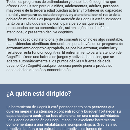
Todos los programas de estimulación y rehabilitación cognitiva que
ofrece CogniFit son para que
niños, adolescentes, adultos, personas
mayores o de la tercera edad
puedan activar y fortalecer su capacidad
mental y
comparar su estado cognitivo y atencional con el resto de la
población mundial
.Los juegos de atención de CogniFit están indicados
tanto para individuos sanos, como para personas que están
preocupadas por su concentración, sufren algún tipo de déficit
atencional, o presentan declive cognitivo.
Nuestra capacidad atencional y de concentración no es algo inmutable.
Las evidencias científicas demuestran que, a través de un
programa de
entrenamiento cognitivo apropiado, es posible entrenar, estimular y
fortalecer esta función cognitiva
. El entrenamiento para la atención de
CogniFit, ofrece una batería de juegos y actividades online, que se
adapta automáticamente a los puntos débiles y fuertes de cada
usuario. Con CogniFit cualquier persona puede poner a prueba su
capacidad de atención y concentración.
¿A quién está dirigido?
La herramienta de CogniFit está pensada tanto para
personas que
quieren mejorar su atención o concentración y busquen fortalecer su
capacidad para centrar su foco atencional en una o más actividades
.
Los juegos de atención de CogniFit son una excelente herramienta
complementaria a una rehabilitación neuropsicológica. Gracias a su
atractivo diseño y a su estructura interactiva, los juegos de