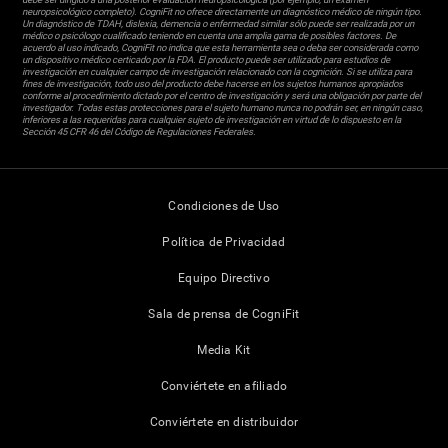
neuropsicológico completo). CogniFit no ofrece directamente un diagnóstico médico de ningún tipo.
Un diagnóstico de TDAH, dislexia, demencia o enfermedad similar sólo puede ser realizada por un
médico o psicólogo cualificado teniendo en cuenta una amplia gama de posibles factores. De
acuerdo al uso indicado, CogniFit no indica que esta herramienta sea o deba ser considerada como
un dispositivo médico certicado por la FDA. El producto puede ser utilizado para estudios de
investigación en cualquier campo de investigación relacionado con la cognición. Si se utiliza para
fines de investigación, todo uso del producto debe hacerse en los sujetos humanos apropiados
conforme al procedimiento dictado por el centro de investigación y será una obligación por parte del
investigador. Todas estas protecciones para el sujeto humano nunca no podrán ser, en ningún caso,
inferiores a las requeridas para cualquier sujeto de investigación en virtud de lo dispuesto en la
Sección 45 CFR 46 del Código de Regulaciones Federales.
Condiciones de Uso
Política de Privacidad
Equipo Directivo
Sala de prensa de CogniFit
Media Kit
Conviértete en afiliado
Conviértete en distribuidor