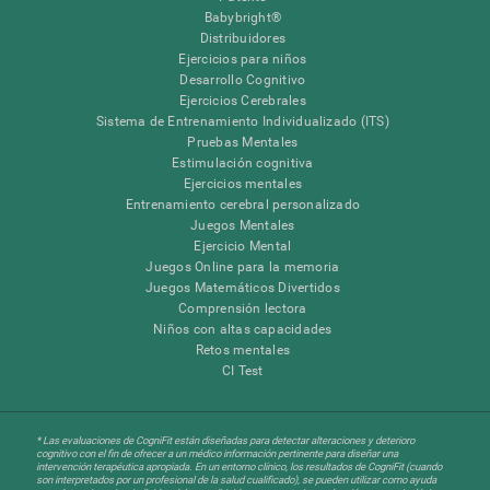
Babybright®
Distribuidores
Ejercicios para niños
Desarrollo Cognitivo
Ejercicios Cerebrales
Sistema de Entrenamiento Individualizado (ITS)
Pruebas Mentales
Estimulación cognitiva
Ejercicios mentales
Entrenamiento cerebral personalizado
Juegos Mentales
Ejercicio Mental
Juegos Online para la memoria
Juegos Matemáticos Divertidos
Comprensión lectora
Niños con altas capacidades
Retos mentales
CI Test
* Las evaluaciones de CogniFit están diseñadas para detectar alteraciones y deterioro
cognitivo con el fin de ofrecer a un médico información pertinente para diseñar una
intervención terapéutica apropiada. En un entorno clínico, los resultados de CogniFit (cuando
son interpretados por un profesional de la salud cualificado), se pueden utilizar como ayuda