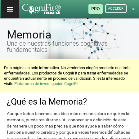
PRO
ACCEDER
ESP
Memoria
Una de nuestras funciones cognitivas
fundamentales
Esta página es solo informativa. No vendemos ningún producto que trate
enfermedades. Los productos de CogniFit para tratar enfermedades se
encuentran actualmente en proceso de validación. Si está interesado
visite
Plataforma de investigación CogniFit
¿Qué es la Memoria?
Aunque todos tenemos una idea más o menos clara de qué es la
memoria, puede resultarnos útil conocer una definición de esta
de manera un poco más precisa que nos ayude a saber cómo
funciona nuestro cerebro y por qué a veces tenemos dificultades
para recordar algunas cosas. La memoria se puede definir como