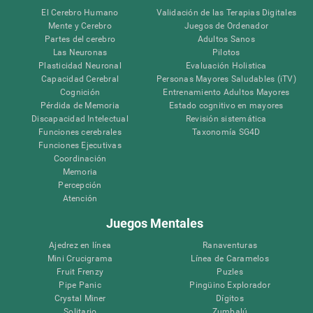
El Cerebro Humano
Validación de las Terapias Digitales
Mente y Cerebro
Juegos de Ordenador
Partes del cerebro
Adultos Sanos
Las Neuronas
Pilotos
Plasticidad Neuronal
Evaluación Holistica
Capacidad Cerebral
Personas Mayores Saludables (iTV)
Cognición
Entrenamiento Adultos Mayores
Pérdida de Memoria
Estado cognitivo en mayores
Discapacidad Intelectual
Revisión sistemática
Funciones cerebrales
Taxonomía SG4D
Funciones Ejecutivas
Coordinación
Memoria
Percepción
Atención
Juegos Mentales
Ajedrez en línea
Ranaventuras
Mini Crucigrama
Línea de Caramelos
Fruit Frenzy
Puzles
Pipe Panic
Pingüino Explorador
Crystal Miner
Dígitos
Solitario
Zumbalú