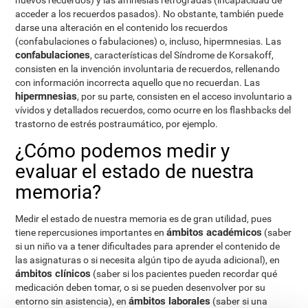
nuevos recuerdos) y las amnesias retrógradas (incapacidad de
acceder a los recuerdos pasados). No obstante, también puede
darse una alteración en el contenido los recuerdos
(confabulaciones o fabulaciones) o, incluso, hipermnesias. Las
confabulaciones
, características del Síndrome de Korsakoff,
consisten en la invención involuntaria de recuerdos, rellenando
con información incorrecta aquello que no recuerdan. Las
hipermnesias
, por su parte, consisten en el acceso involuntario a
vívidos y detallados recuerdos, como ocurre en los flashbacks del
trastorno de estrés postraumático, por ejemplo.
¿Cómo podemos medir y
evaluar el estado de nuestra
memoria?
Medir el estado de nuestra memoria es de gran utilidad, pues
ámbitos académicos
tiene repercusiones importantes en
(saber
si un niño va a tener dificultades para aprender el contenido de
las asignaturas o si necesita algún tipo de ayuda adicional), en
ámbitos clínicos
(saber si los pacientes pueden recordar qué
medicación deben tomar, o si se pueden desenvolver por su
ámbitos laborales
entorno sin asistencia), en
(saber si una