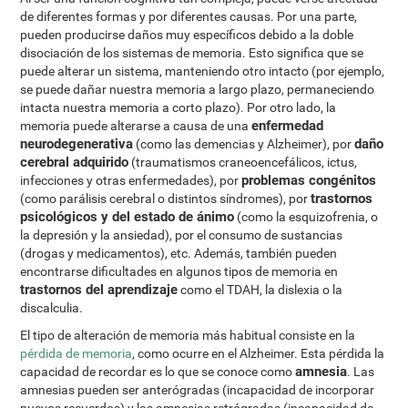
de diferentes formas y por diferentes causas. Por una parte,
pueden producirse daños muy específicos debido a la doble
disociación de los sistemas de memoria. Esto significa que se
puede alterar un sistema, manteniendo otro intacto (por ejemplo,
se puede dañar nuestra memoria a largo plazo, permaneciendo
intacta nuestra memoria a corto plazo). Por otro lado, la
enfermedad
memoria puede alterarse a causa de una
neurodegenerativa
daño
(como las demencias y Alzheimer), por
cerebral adquirido
(traumatismos craneoencefálicos, ictus,
problemas congénitos
infecciones y otras enfermedades), por
trastornos
(como parálisis cerebral o distintos síndromes), por
psicológicos y del estado de ánimo
(como la esquizofrenia, o
la depresión y la ansiedad), por el consumo de sustancias
(drogas y medicamentos), etc. Además, también pueden
encontrarse dificultades en algunos tipos de memoria en
trastornos del aprendizaje
como el TDAH, la dislexia o la
discalculia.
El tipo de alteración de memoria más habitual consiste en la
pérdida de memoria
, como ocurre en el Alzheimer. Esta pérdida la
amnesia
capacidad de recordar es lo que se conoce como
. Las
amnesias pueden ser anterógradas (incapacidad de incorporar