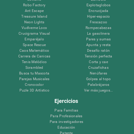
Robo Factory
Explotaglobos
Ant Escape
Encrucijada
Treasure Island
Hiper-espacio
Neon Lights
Frescazoo
Vuélveme Loco
Rompecabezas
Crucigrama Visual
La gasolinera
Emparéjalo
Pares y sumas
Space Rescue
Apunta y resta
Caos Matemático
Desafío ratón
Carrera de Canicas
Tensión perfecta
Tenis Melódico
Corta y cae
Scrambled
Cruzafichas
Busca tu Mascota
Nenúfares
Parejas Musicales
Golpea al topo
Cronocolor
Palabrájaros
Puzle 3D Artístico
Ver más juegos...
Ejercicios
Para Familias
Para Profesionales
Para investigadores
Educación
Patente