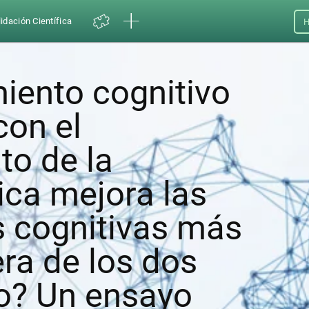
idación Científica
H
iento cognitivo
on el
to de la
sica mejora las
 cognitivas más
ra de los dos
o? Un ensayo