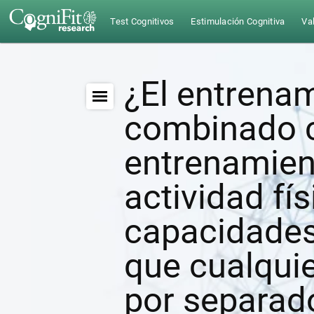
Test Cognitivos
Estimulación Cognitiva
Val
¿El entrenam
combinado c
entrenamien
actividad fí
capacidades
que cualquie
por separad