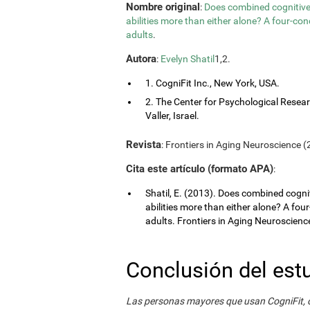
Nombre original
:
Does combined cognitive 
abilities more than either alone? A four-co
adults
.
Autora
:
Evelyn Shatil
1,2.
1. CogniFit Inc., New York, USA.
2. The Center for Psychological Resea
Valler, Israel.
Revista
: Frontiers in Aging Neuroscience (2
Cita este artículo (formato APA)
:
Shatil, E. (2013). Does combined cognit
abilities more than either alone? A fou
adults. Frontiers in Aging Neuroscience,
Conclusión del est
Las personas mayores que usan CogniFit, o