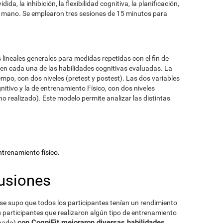
ida, la inhibición, la flexibilidad cognitiva, la planificación,
jo mano. Se emplearon tres sesiones de 15 minutos para
 lineales generales para medidas repetidas con el fin de
s en cada una de las habilidades cognitivas evaluadas. La
Tiempo, con dos niveles (pretest y postest). Las dos variables
nitivo y la de entrenamiento Físico, con dos niveles
o realizado). Este modelo permite analizar las distintas
trenamiento físico.
usiones
se supo que todos los participantes tenían un rendimiento
 Los participantes que realizaron algún tipo de entrenamiento
con CogniFit mejoraron diversas habilidades
inado)