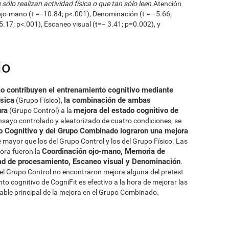
ólo realizan actividad física o que tan sólo leen
.Atención
ojo-mano (t =−10.84; p<.001), Denominación (t =− 5.66;
.17; p<.001), Escaneo visual (t=− 3.41; p=0.002), y
io
o contribuyen el entrenamiento cognitivo mediante
ísica
la combinación de ambas
(Grupo Físico),
ura
mejora del estado cognitivo de
(Grupo Control) a la
ensayo controlado y aleatorizado de cuatro condiciones, se
o Cognitivo y del Grupo Combinado lograron una mejora
 mayor que los del Grupo Control y los del Grupo Físico. Las
Coordinación ojo-mano, Memoria de
ora fueron la
dad de procesamiento, Escaneo visual y Denominación
.
del Grupo Control no encontraron mejora alguna del pretest
nto cognitivo de CogniFit es efectivo a la hora de mejorar las
able principal de la mejora en el Grupo Combinado.