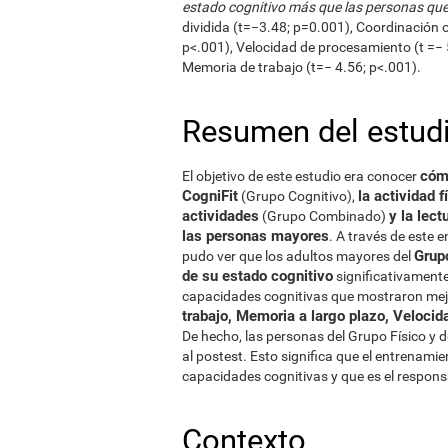
estado cognitivo más que las personas que s
dividida (t=−3.48; p=0.001), Coordinación 
p<.001), Velocidad de procesamiento (t =− 5
Memoria de trabajo (t=− 4.56; p<.001).
Resumen del estud
cóm
El objetivo de este estudio era conocer
CogniFit
la actividad f
(Grupo Cognitivo),
actividades
y la lect
(Grupo Combinado)
las personas mayores
. A través de este 
Grup
pudo ver que los adultos mayores del
de su estado cognitivo
significativamente
capacidades cognitivas que mostraron mej
trabajo, Memoria a largo plazo, Veloci
De hecho, las personas del Grupo Físico y 
al postest. Esto significa que el entrenamie
capacidades cognitivas y que es el respons
Contexto