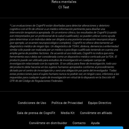
Retos mentales
CI Test
* Las evaluaciones de CogniFit están diseñadas para detectar alteraciones y deterioro
cognitivo con el fin de ofrecer a un médico información pertinente para diseñar una
intervención terapéutica apropiada. En un entorno clínico, los resultados de CogniFit (cuando
son interpretados por un profesional de la salud cualificado), se pueden utilizar como ayuda
para determinar si un individuo debe ser dirigido a una posterior evaluación neuropsicológica
(por ejemplo, un examen neuropsicológico completo). CogniFit no ofrece directamente un
diagnóstico médico de ningún tipo. Un diagnóstico de TDAH, dislexia, demencia o enfermedad
similar sólo puede ser realizada por un médico o psicólogo cualificado teniendo en cuenta una
amplia gama de posibles factores. De acuerdo al uso indicado, CogniFit no indica que esta
herramienta sea o deba ser considerada como un dispositivo médico certicado por la FDA. El
producto puede ser utilizado para estudios de investigación en cualquier campo de
investigación relacionado con la cognición. Si se utiliza para fines de investigación, todo uso
del producto debe hacerse en los sujetos humanos apropiados conforme al procedimiento
dictado por el centro de investigación y será una obligación por parte del investigador. Todas
estas protecciones para el sujeto humano nunca no podrán ser, en ningún caso, inferiores a las
requeridas para cualquier sujeto de investigación en virtud de lo dispuesto en la Sección 45
CFR 46 del Código de Regulaciones Federales.
Condiciones de Uso
Política de Privacidad
Equipo Directivo
Sala de prensa de CogniFit
Media Kit
Conviértete en afiliado
Conviértete en distribuidor
Contacto
Ayuda