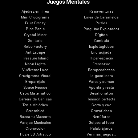
Juegos Mentales
Ajedrez en línea
Ranaventuras
Mini Crucigrama
Línea de Caramelos
Fruit Frenzy
Puzles
Pipe Panic
Pingüino Explorador
Crystal Miner
Dígitos
Solitario
Zumbalú
Robo Factory
Explotaglobos
Ant Escape
Encrucijada
Treasure Island
Hiper-espacio
Neon Lights
Frescazoo
Vuélveme Loco
Rompecabezas
Crucigrama Visual
La gasolinera
Emparéjalo
Pares y sumas
Space Rescue
Apunta y resta
Caos Matemático
Desafío ratón
Carrera de Canicas
Tensión perfecta
Tenis Melódico
Corta y cae
Scrambled
Cruzafichas
Busca tu Mascota
Nenúfares
Parejas Musicales
Golpea al topo
Cronocolor
Palabrájaros
Puzle 3D Artístico
Ver más juegos...