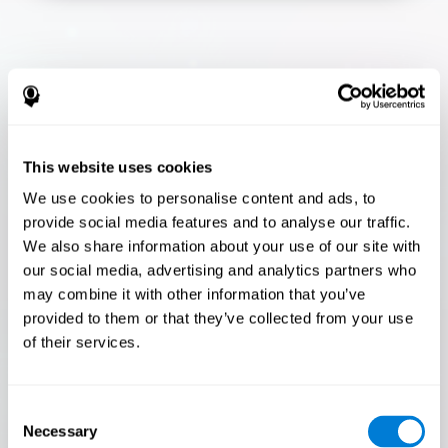
Flash Finder
¡Solo el 3,5% de las personas pasan esta
prueba! ¿Eres un Flash Finder ?
This website uses cookies
¡La prueba definitiva de tu velocidad y precisión! ¿Podrás
We use cookies to personalise content and ads, to
seguir el ritmo? ¿Estás listo para demostrar tu capacidad
provide social media features and to analyse our traffic.
para responder rápidamente bajo presión? ¡Acepta el
desafío en Flash Finder !
We also share information about your use of our site with
our social media, advertising and analytics partners who
may combine it with other information that you’ve
provided to them or that they’ve collected from your use
of their services.
Consent
Necessary
Selection