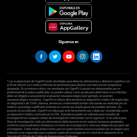
Síguenos en
* Las evaluaciones de CogniFit están diseñadas para detectar alteraciones y deterioro cognitivo con
el fin de ofrecer a un médico información pertinente para diseñar una intervención terapéutica
apropiada. En un entorno clínico, los resultados de CogniFit (cuando son interpretados por un
profesional de la salud cualificado), se pueden utilizar como ayuda para determinar si un individuo
debe ser dirigido a una posterior evaluación neuropsicológica (por ejemplo, un examen
neuropsicológico completo). CogniFit no ofrece directamente un diagnóstico médico de ningún tipo.
Un diagnóstico de TDAH, dislexia, demencia o enfermedad similar sólo puede ser realizada por un
médico o psicólogo cualificado teniendo en cuenta una amplia gama de posibles factores. De
acuerdo al uso indicado, CogniFit no indica que esta herramienta sea o deba ser considerada como
un dispositivo médico certicado por la FDA. El producto puede ser utilizado para estudios de
investigación en cualquier campo de investigación relacionado con la cognición. Si se utiliza para
fines de investigación, todo uso del producto debe hacerse en los sujetos humanos apropiados
conforme al procedimiento dictado por el centro de investigación y será una obligación por parte del
investigador. Todas estas protecciones para el sujeto humano nunca no podrán ser, en ningún caso,
inferiores a las requeridas para cualquier sujeto de investigación en virtud de lo dispuesto en la
Sección 45 CFR 46 del Código de Regulaciones Federales.