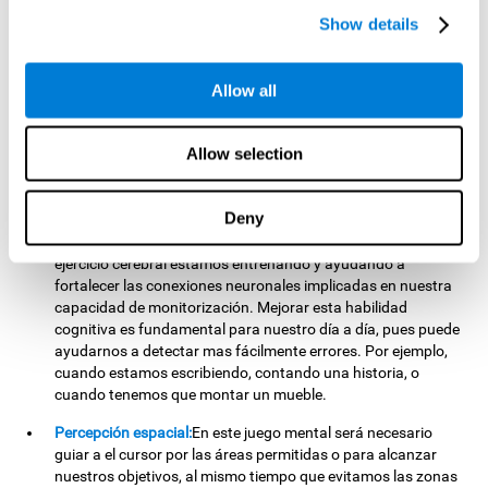
ayudarnos a estimular y mejorar nuestra capacidad
Show details
inhibitoria. Esta habilidad cognitiva es importante para tener
mayor facilidad para reaccionar de manera apropiada a
situaciones en las que hayamos iniciado una acción y
Allow all
debamos detenernos. Por ejemplo, cuando queremos
realizar un adelantamiento con el coche o al cruzar un paso
de peatones.
Allow selection
Monitorización:
Durante el desarrollo de este juego mental
tendremos que confirmar si las estrategias que estamos
Deny
ejecutando nos funcionan, o si por el contrario, debemos
cambiar nuestra estrategia de juego. Al practicar este
ejercicio cerebral estamos entrenando y ayudando a
fortalecer las conexiones neuronales implicadas en nuestra
capacidad de monitorización. Mejorar esta habilidad
cognitiva es fundamental para nuestro día a día, pues puede
ayudarnos a detectar mas fácilmente errores. Por ejemplo,
cuando estamos escribiendo, contando una historia, o
cuando tenemos que montar un mueble.
Percepción espacial:
En este juego mental será necesario
guiar a el cursor por las áreas permitidas o para alcanzar
nuestros objetivos, al mismo tiempo que evitamos las zonas