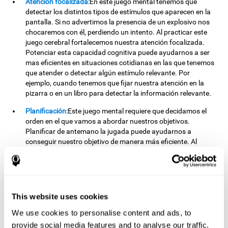
Atención focalizada:
En este juego mental tenemos que
detectar los distintos tipos de estímulos que aparecen en la
pantalla. Si no advertimos la presencia de un explosivo nos
chocaremos con él, perdiendo un intento. Al practicar este
juego cerebral fortalecemos nuestra atención focalizada.
Potenciar esta capacidad cognitiva puede ayudarnos a ser
mas eficientes en situaciones cotidianas en las que tenemos
que atender o detectar algún estímulo relevante. Por
ejemplo, cuando tenemos que fijar nuestra atención en la
pizarra o en un libro para detectar la información relevante.
Planificación:
Este juego mental requiere que decidamos el
orden en el que vamos a abordar nuestros objetivos.
Planificar de antemano la jugada puede ayudarnos a
conseguir nuestro objetivo de manera más eficiente. Al
realizar esta tarea estamos estimulando nuestra capacidad
de planificación. Mejorar esta habilidad cognitiva nos ayuda
a ser mas eficientes en nuestra vida diaria. Por ejemplo,
cuando tenemos que pensar los pasos a dar para lograr un
objetivo, elegir la mejor ruta para llegar a un restaurante, o
This website uses cookies
cuando queremos derrotar a nuestros adversarios en un
We use cookies to personalise content and ads, to
juego de mesa.
provide social media features and to analyse our traffic.