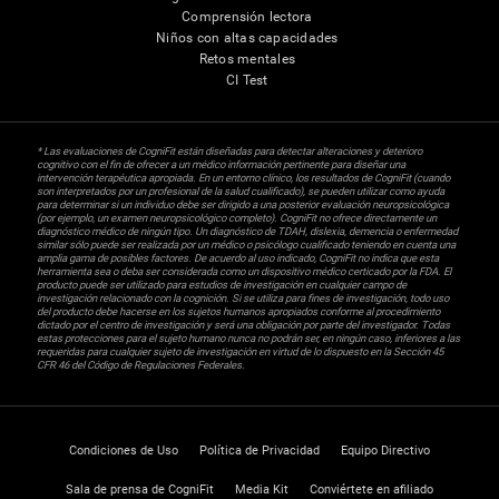
Comprensión lectora
Niños con altas capacidades
Retos mentales
CI Test
* Las evaluaciones de CogniFit están diseñadas para detectar alteraciones y deterioro
cognitivo con el fin de ofrecer a un médico información pertinente para diseñar una
intervención terapéutica apropiada. En un entorno clínico, los resultados de CogniFit (cuando
son interpretados por un profesional de la salud cualificado), se pueden utilizar como ayuda
para determinar si un individuo debe ser dirigido a una posterior evaluación neuropsicológica
(por ejemplo, un examen neuropsicológico completo). CogniFit no ofrece directamente un
diagnóstico médico de ningún tipo. Un diagnóstico de TDAH, dislexia, demencia o enfermedad
similar sólo puede ser realizada por un médico o psicólogo cualificado teniendo en cuenta una
amplia gama de posibles factores. De acuerdo al uso indicado, CogniFit no indica que esta
herramienta sea o deba ser considerada como un dispositivo médico certicado por la FDA. El
producto puede ser utilizado para estudios de investigación en cualquier campo de
investigación relacionado con la cognición. Si se utiliza para fines de investigación, todo uso
del producto debe hacerse en los sujetos humanos apropiados conforme al procedimiento
dictado por el centro de investigación y será una obligación por parte del investigador. Todas
estas protecciones para el sujeto humano nunca no podrán ser, en ningún caso, inferiores a las
requeridas para cualquier sujeto de investigación en virtud de lo dispuesto en la Sección 45
CFR 46 del Código de Regulaciones Federales.
Condiciones de Uso
Política de Privacidad
Equipo Directivo
Sala de prensa de CogniFit
Media Kit
Conviértete en afiliado