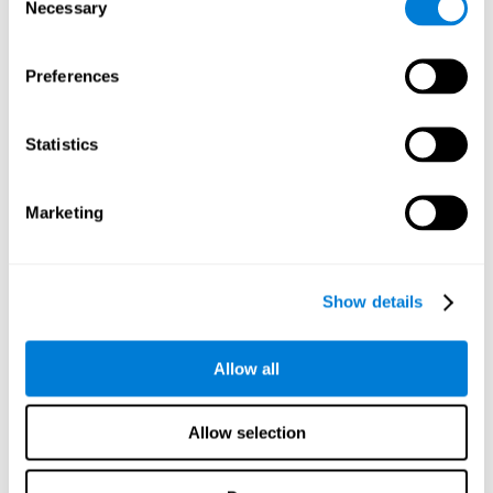
Necessary
Selection
A través de una
evaluación neuropsicológica completa
podemos
valorar de una manera eficaz y fiable las diferentes habilidades
cognitivas, como la percepción visual. El test que ofrece CogniFit
Preferences
para evaluar la percepción visual está inspirado en el test clásico
NEPSY (de Korkman, Kirk y Kemp, 1998). Gracias a esta tarea se
podrá obtener la capacidad de decodificación de los elementos
Statistics
que se presentan en el ejercicio así como la cantidad de recursos
cognitivos de los que dispone el usuario para comprender y
realizar la tarea de la manera más eficiente posible. Además de la
Marketing
percepción visual, el test también mide denominación, tiempo de
respuesta y velocidad de procesamiento.
Test de Decodificación VIPER-NAM
: Aparecen imágenes de
Show details
objetos en la pantalla durante un periodo corto de tiempo y
desaparece. Acto seguido aparecen cuatro letras, y sólo una
corresponderá con la primera letra del nombre del objeto,
Allow all
siendo esa la letra objetivo. Hay que llevarlo a cabo tan
rápido como sea posible.
Allow selection
¿Cómo rehabilitar o mejorar la
percepción visual?