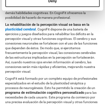
Deny
La percepción visual se puede entrenar y mejorar, al igual que las
demás habilidades cognitivas. En CogniFit ofrecemos la
posibilidad de hacerlo de manera profesional.
La rehabilitación de la percepción visual se basa en la
plasticidad cerebral
. CogniFit dispone de una batería de
ejercicios y juegos diseñados para rehabilitar los déficits en la
percepción visual y otras funciones cognitivas. El cerebro y sus
conexiones neuronales se fortalecen con el uso de las funciones
que dependen de éstos. De modo que, si ejercitamos
frecuentemente la percepción visual, las conexiones cerebrales
de las estructuras implicadas en la percepción se fortalecerán.
Así, cuando nuestros ojos envíen información al cerebro, las
conexiones serán más rápidas y eficientes, mejorando nuestra
percepción visual.
CogniFit está formado por un completo equipo de profesionales
especializados en el estudio de la plasticidad sináptica y
procesos de neurogénesis. Esto ha permitido la creación de un
programa de estimulación cognitiva personalizado
para las
necesidades de cada usuario. Este programa da comienzo por
una precisa evaluación de la percepción visual y otras funciones