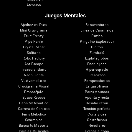
Atención
Juegos Mentales
Ajedrez en línea
Ranaventuras
Mini Crucigrama
Línea de Caramelos
Fruit Frenzy
Puzles
Pipe Panic
Pingüino Explorador
Crystal Miner
Dígitos
Solitario
Zumbalú
Robo Factory
Explotaglobos
Ant Escape
Encrucijada
Treasure Island
Hiper-espacio
Neon Lights
Frescazoo
Vuélveme Loco
Rompecabezas
Crucigrama Visual
La gasolinera
Emparéjalo
Pares y sumas
Space Rescue
Apunta y resta
Caos Matemático
Desafío ratón
Carrera de Canicas
Tensión perfecta
Tenis Melódico
Corta y cae
Scrambled
Cruzafichas
Busca tu Mascota
Nenúfares
Parejas Musicales
Golpea al topo