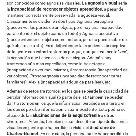
agnosia visual
son conocidos como agnosias visuales. La
sería
incapacidad de reconocer objetos aprendidos
la
, a pesar de
mantener correctamente preservada la agudeza visual.
Clásicamente se dividen en dos tipos: Agnosia perceptiva
(pueden ver las partes de un objeto, pero hay una incapacidad
para entender el objeto como un todo) y Agnosia asociativa
(puede entender el objeto como un todo, pero no puede saber de
qué objeto se trata). Es difícil entender la experiencia perceptiva
de la gente con estos trastornos porque, aunque realmente “ven”,
la sensación que tienen es la de ser ciegos. Además, hay
trastornos aún más específicos, como la Acinetopsia
(incapacidad de ver movimiento), Acromatopsia (incapacidad de
ver colores), Prosopagnosia (incapacidad de reconocer caras
familiares), Alexia (incapacidad adquirida para leer), etc.
Además de estos trastornos, en los que se pierde la capacidad de
percibir información visual (o parte de ella), también se pueden
dar trastornos en los que la información percibida se altera o en
los que se percibe información visual inexistente. Esto podría ser
alucinaciones de la esquizofrenia
el caso de las
u otros
síndromes. Además, también se han descrito un tipo de ilusiones
Síndrome de
visuales en gente que ha perdido la visión: el
Charles-Bonnet
. En este caso, la persona ha de haber perdido la