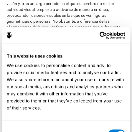
visión y, tras un largo periodo en el que su cerebro no recibe
actividad visual, empieza a activarse de manera errónea,
provocando ilusiones visuales en las que se ven figuras
geométricas o personas. No obstante, a diferencia de las
alucinaciones de la esquizofrenia, las personas que sufren este
síndrome, saben que las cosas que ven no son reales.
¿Cómo medir y evaluar la
percepción visual?
This website uses cookies
We use cookies to personalise content and ads, to
La percepción visual nos permite realizar muchas de las
provide social media features and to analyse our traffic.
actividades de nuestro día a día. Nuestra capacidad para
We also share information about your use of our site with
transitar e interactuar con un entorno repleto de obstáculos
our social media, advertising and analytics partners who
depende directamente de la calidad de nuestra percepción visual.
may combine it with other information that you’ve
Así, evaluar nuestra percepción puede ser de gran ayuda en
diferentes ámbitos de la vida: en ámbitos escolares (saber qué
provided to them or that they’ve collected from your use
niño va a tener dificultades para leer los libros o ver la pizarra), en
of their services.
ámbitos médicos (saber que un paciente puede confundir la
medicación o no se puede valer por sí solo en su entorno) o en
ámbitos profesionales (prácticamente cualquier trabajo va a
Consent
requerir lectura, observación o supervisión).