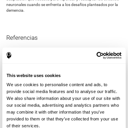
neuronales cuando se enfrenta a los desafíos planteados por la
demencia.
Referencias
James Siberski, Evelyn Shatil, Carol Siberski, Margie Eckroth-
Bucher, Aubrey French, Sara Horton, Rachel F. Loefflad, Phillip
Rouse. Computer-Based Cognitive Training for Individuals With
Intellectual and Developmental Disabilities: Pilot Study - The
American Journal of Alzheimer’s Disease & Other Dementias
This website uses cookies
2014; doi: 10.1177/1533317514539376
We use cookies to personalise content and ads, to
Korczyn dC, Peretz C, Aharonson V, et al. - El programa
provide social media features and to analyse our traffic.
informático de entrenamiento cognitivo CogniFit produce una
We also share information about your use of our site with
mejora mayor en el rendimiento cognitivo que los clásicos juegos
de ordenador: Estudio prospectivo, aleatorizado, doble ciego de
our social media, advertising and analytics partners who
intervención en los ancianos. Alzheimer y Demencia: El diario de
may combine it with other information that you’ve
la Asociación de Alzheimer de 2007, tres (3): S171.
provided to them or that they’ve collected from your use
Shatil E, Korczyn dC, Peretz C, et al. - Mejorar el rendimiento
of their services.