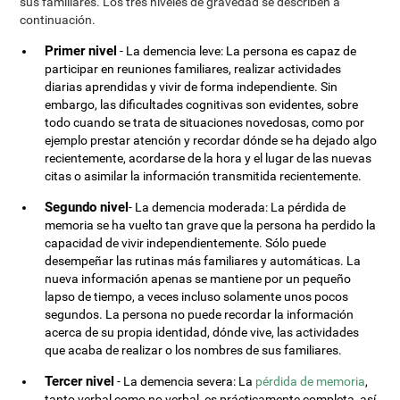
sus familiares. Los tres niveles de gravedad se describen a
continuación.
Primer nivel
- La demencia leve: La persona es capaz de
participar en reuniones familiares, realizar actividades
diarias aprendidas y vivir de forma independiente. Sin
embargo, las dificultades cognitivas son evidentes, sobre
todo cuando se trata de situaciones novedosas, como por
ejemplo prestar atención y recordar dónde se ha dejado algo
recientemente, acordarse de la hora y el lugar de las nuevas
citas o asimilar la información transmitida recientemente.
Segundo nivel
- La demencia moderada: La pérdida de
memoria se ha vuelto tan grave que la persona ha perdido la
capacidad de vivir independientemente. Sólo puede
desempeñar las rutinas más familiares y automáticas. La
nueva información apenas se mantiene por un pequeño
lapso de tiempo, a veces incluso solamente unos pocos
segundos. La persona no puede recordar la información
acerca de su propia identidad, dónde vive, las actividades
que acaba de realizar o los nombres de sus familiares.
Tercer nivel
- La demencia severa: La
pérdida de memoria
,
tanto verbal como no verbal, es prácticamente completa, así