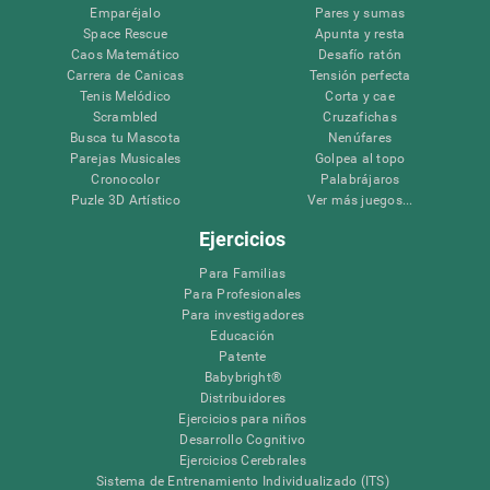
Emparéjalo
Pares y sumas
Space Rescue
Apunta y resta
Caos Matemático
Desafío ratón
Carrera de Canicas
Tensión perfecta
Tenis Melódico
Corta y cae
Scrambled
Cruzafichas
Busca tu Mascota
Nenúfares
Parejas Musicales
Golpea al topo
Cronocolor
Palabrájaros
Puzle 3D Artístico
Ver más juegos...
Ejercicios
Para Familias
Para Profesionales
Para investigadores
Educación
Patente
Babybright®
Distribuidores
Ejercicios para niños
Desarrollo Cognitivo
Ejercicios Cerebrales
Sistema de Entrenamiento Individualizado (ITS)