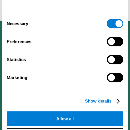
cognitivo en pacientes ancianos con entrenamiento cognitivo
computarizado - El Alzheimer y a Demencia: El diario de la
Asociación de Alzheimer de 2008, cuatro (4): T492.
Consent
Necessary
Selection
Preferences
Statistics
Marketing
Show details
Allow all
CogniFit App