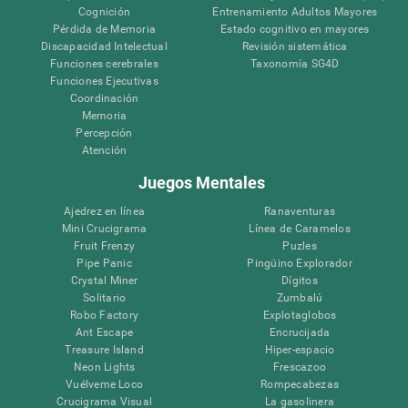
Cognición
Entrenamiento Adultos Mayores
Pérdida de Memoria
Estado cognitivo en mayores
Discapacidad Intelectual
Revisión sistemática
Funciones cerebrales
Taxonomía SG4D
Funciones Ejecutivas
Coordinación
Memoria
Percepción
Atención
Juegos Mentales
Ajedrez en línea
Ranaventuras
Mini Crucigrama
Línea de Caramelos
Fruit Frenzy
Puzles
Pipe Panic
Pingüino Explorador
Crystal Miner
Dígitos
Solitario
Zumbalú
Robo Factory
Explotaglobos
Ant Escape
Encrucijada
Treasure Island
Hiper-espacio
Neon Lights
Frescazoo
Vuélveme Loco
Rompecabezas
Crucigrama Visual
La gasolinera