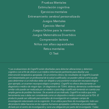
Pruebas Mentales
Estimulación cognitiva
Ejercicios mentales
Entrenamiento cerebral personalizado
Juegos Mentales
Ejercicio Mental
Juegos Online para la memoria
Juegos Matemáticos Divertidos
Comprensión lectora
Niños con altas capacidades
Retos mentales
CI Test
* Las evaluaciones de CogniFit están diseñadas para detectar alteraciones y deterioro
cognitivo con el fin de ofrecer a un médico información pertinente para diseñar una
intervención terapéutica apropiada. En un entorno clínico, los resultados de CogniFit (cuando
son interpretados por un profesional de la salud cualificado), se pueden utilizar como ayuda
para determinar si un individuo debe ser dirigido a una posterior evaluación neuropsicológica
(por ejemplo, un examen neuropsicológico completo). CogniFit no ofrece directamente un
diagnóstico médico de ningún tipo. Un diagnóstico de TDAH, dislexia, demencia o enfermedad
similar sólo puede ser realizada por un médico o psicólogo cualificado teniendo en cuenta una
amplia gama de posibles factores. De acuerdo al uso indicado, CogniFit no indica que esta
herramienta sea o deba ser considerada como un dispositivo médico certicado por la FDA. El
producto puede ser utilizado para estudios de investigación en cualquier campo de
investigación relacionado con la cognición. Si se utiliza para fines de investigación, todo uso
del producto debe hacerse en los sujetos humanos apropiados conforme al procedimiento
dictado por el centro de investigación y será una obligación por parte del investigador. Todas