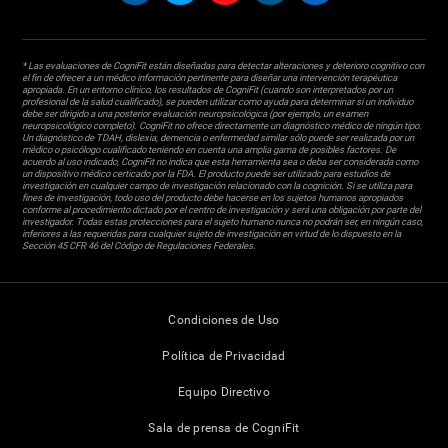
* Las evaluaciones de CogniFit están diseñadas para detectar alteraciones y deterioro cognitivo con
el fin de ofrecer a un médico información pertinente para diseñar una intervención terapéutica
apropiada. En un entorno clínico, los resultados de CogniFit (cuando son interpretados por un
profesional de la salud cualificado), se pueden utilizar como ayuda para determinar si un individuo
debe ser dirigido a una posterior evaluación neuropsicológica (por ejemplo, un examen
neuropsicológico completo). CogniFit no ofrece directamente un diagnóstico médico de ningún tipo.
Un diagnóstico de TDAH, dislexia, demencia o enfermedad similar sólo puede ser realizada por un
médico o psicólogo cualificado teniendo en cuenta una amplia gama de posibles factores. De
acuerdo al uso indicado, CogniFit no indica que esta herramienta sea o deba ser considerada como
un dispositivo médico certicado por la FDA. El producto puede ser utilizado para estudios de
investigación en cualquier campo de investigación relacionado con la cognición. Si se utiliza para
fines de investigación, todo uso del producto debe hacerse en los sujetos humanos apropiados
conforme al procedimiento dictado por el centro de investigación y será una obligación por parte del
investigador. Todas estas protecciones para el sujeto humano nunca no podrán ser, en ningún caso,
inferiores a las requeridas para cualquier sujeto de investigación en virtud de lo dispuesto en la
Sección 45 CFR 46 del Código de Regulaciones Federales.
Condiciones de Uso
Política de Privacidad
Equipo Directivo
Sala de prensa de CogniFit