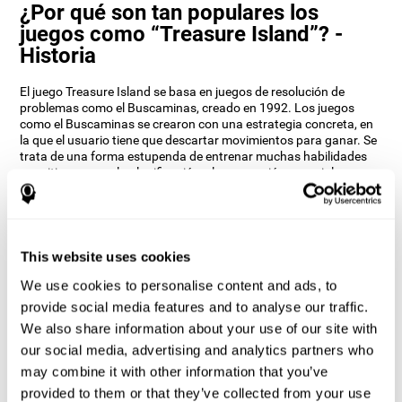
¿Por qué son tan populares los
juegos como “Treasure Island”? -
Historia
El juego Treasure Island se basa en juegos de resolución de
problemas como el Buscaminas, creado en 1992. Los juegos
como el Buscaminas se crearon con una estrategia concreta, en
la que el usuario tiene que descartar movimientos para ganar. Se
trata de una forma estupenda de entrenar muchas habilidades
cognitivas, como la planificación y la percepción espacial.
Los neuropsicólogos de CogniFit decidieron inspirarse en este
juego y crear un juego que no sólo entrena estas habilidades, sino
que también añade otras como la monitorización, la memoria a
corto plazo y la atención focalizada para mantenerte alerta.
This website uses cookies
¿Cómo mejora el juego mental
We use cookies to personalise content and ads, to
“Treasure Island” mis habilidades
provide social media features and to analyse our traffic.
cognitivas?
We also share information about your use of our site with
our social media, advertising and analytics partners who
Al jugar repetidamente y entrenar consistentemente el patrón de
activación neural específico ayuda a que los circuitos neuronales
may combine it with other information that you’ve
se reorganicen y recuperen funciones cognitivas debilitadas o
provided to them or that they’ve collected from your use