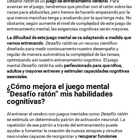
Desafío ratón
es un
juego de entrenamiento cerebral
. Para
avanzar en el juego, tendremos que pinchar con el ratón sobre las
vacas para abducirlas, pero hemos de hacerlo empezando por la
que menos manchas tenga y acabando por la que tenga más. No
obstante, según aumente el nivel de complejidad de este juego de
entrenamiento mental, las exigencias cognitivas serán mayores.
La dificultad de este juego mental se va adaptando a medida que
vamos entrenando
.
Desafío ratón
es un recurso científico
diseñado para medir continuamente nuestro desempeño y
regular de manera automática la complejidad de las tareas,
optimizando así nuestro entrenamiento cognitivo. El juego
mental
Desafío ratón
ha sido
perfeccionado para que niños,
adultos y mayores entrenen y estimulen capacidades cognitivas
esenciales
.
¿Cómo mejora el juego mental
“Desafío ratón” mis habilidades
cognitivas?
Al entrenar el cerebro con juegos mentales como
Desafío ratón
se estimula un determinado patrón de activación neuronal. La
repetición de ese patrón a través del entrenamiento puede
ayudar a fomentar la creación de nuevas sinapsis y circuitos
neuronales capaces de reorganizar y
recuperar funciones