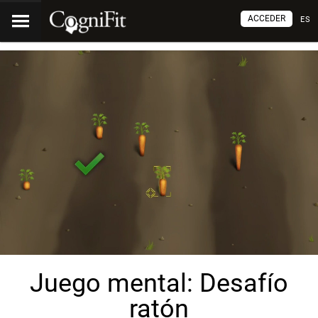
ACCEDER
ES
Juego mental: Desafío
ratón