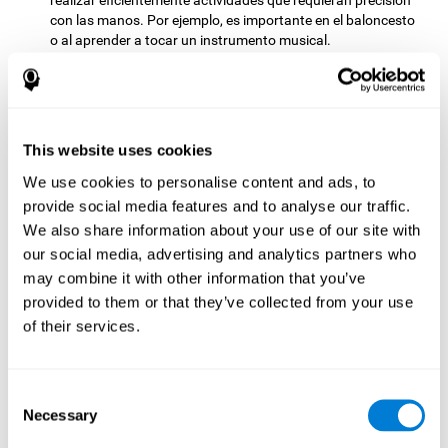
realizar eficientemente actividades que requieran precisión
con las manos. Por ejemplo, es importante en el baloncesto
o al aprender a tocar un instrumento musical.
Flexibilidad cognitiva:
Según avancemos en la dificultad del
juego, más complejas serán las trabas que se nos presenten.
Tendremos que hacer frente a cambios en la sensibilidad del
ratón, o a inversiones en los movimientos del mismo, entre
This website uses cookies
otras cosas. El esfuerzo que generamos al realizar estos
cambios durante el juego puede ayudarnos a estimular
We use cookies to personalise content and ads, to
nuestra flexibilidad cognitiva. Mejorar esta capacidad
provide social media features and to analyse our traffic.
cognitiva es importante para adaptarnos correctamente a
We also share information about your use of our site with
los cambios de nuestro entorno. En muchos deportes y otras
our social media, advertising and analytics partners who
actividades cotidianas, tendremos que adaptarnos al
cambio de estrategias o a cambios de campo, haciendo uso
may combine it with other information that you’ve
de nuestra flexibilidad cognitiva.
provided to them or that they’ve collected from your use
of their services.
Otras capacidades cognitivas
relevantes son:
Consent
Necessary
Selection
Monitorización:
Es necesario que nos aseguremos de que