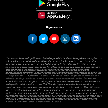
Síguenos en
* Las evaluaciones de CogniFit están diseñadas para detectar alteraciones y deterioro cognitivo con
el fin de ofrecer a un médico información pertinente para diseñar una intervención terapéutica
apropiada. En un entorno clínico, los resultados de CogniFit (cuando son interpretados por un
profesional de la salud cualificado), se pueden utilizar como ayuda para determinar si un individuo
debe ser dirigido a una posterior evaluación neuropsicológica (por ejemplo, un examen
neuropsicológico completo). CogniFit no ofrece directamente un diagnóstico médico de ningún tipo.
Un diagnóstico de TDAH, dislexia, demencia o enfermedad similar sólo puede ser realizada por un
médico o psicólogo cualificado teniendo en cuenta una amplia gama de posibles factores. De
acuerdo al uso indicado, CogniFit no indica que esta herramienta sea o deba ser considerada como
un dispositivo médico certicado por la FDA. El producto puede ser utilizado para estudios de
investigación en cualquier campo de investigación relacionado con la cognición. Si se utiliza para
fines de investigación, todo uso del producto debe hacerse en los sujetos humanos apropiados
conforme al procedimiento dictado por el centro de investigación y será una obligación por parte del
investigador. Todas estas protecciones para el sujeto humano nunca no podrán ser, en ningún caso,
inferiores a las requeridas para cualquier sujeto de investigación en virtud de lo dispuesto en la
Sección 45 CFR 46 del Código de Regulaciones Federales.