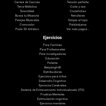
Carrera de Canicas
Tensión perfecta
Tenis Melódico
Corta y cae
Scrambled
Cruzafichas
Busca tu Mascota
Nenúfares
Parejas Musicales
Golpea al topo
Cronocolor
Palabrájaros
Puzle 3D Artístico
Ver más juegos...
Ejercicios
Para Familias
Para Profesionales
Para investigadores
Educación
Patente
Babybright®
Distribuidores
Ejercicios para niños
Desarrollo Cognitivo
Ejercicios Cerebrales
Sistema de Entrenamiento Individualizado (ITS)
Pruebas Mentales
Estimulación cognitiva
Ejercicios mentales