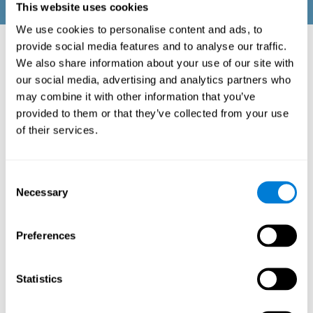
This website uses cookies
We use cookies to personalise content and ads, to
provide social media features and to analyse our traffic.
ESTIMULACIÓN COGNITIVA DE TU
We also share information about your use of our site with
FAMILIA:
our social media, advertising and analytics partners who
may combine it with other information that you’ve
La plataforma para familias de CogniFit consta de
baterías de ejercicios mentales en forma de entretenidos
provided to them or that they’ve collected from your use
juegos automatizados. Esta tecnología está dirigida al
of their services.
entrenamiento cognitivo de las familias. Es un recurso
para familias que, mediante los datos cognitivos
obtenidos a través de la exploración y la estandarización
de las puntuaciones en función de la edad y el sexo,
Consent
permite a las familias:
Necessary
Selection
Entender la situación cognitiva particular de cada miembro de
la familia.
Configurar y personalizar los entrenamientos cognitivos
Preferences
adaptándose a las necesidades de cada familiar.
Realizar los diferentes entrenamientos personalizados
asignados a los miembros de la familia.
Statistics
Monitorizar los resultados cognitivos.
La estimulación cognitiva está basada en la plasticidad