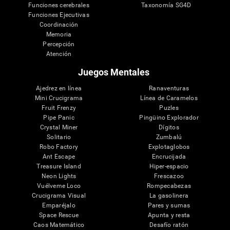
Funciones cerebrales
Taxonomía SG4D
Funciones Ejecutivas
Coordinación
Memoria
Percepción
Atención
Juegos Mentales
Ajedrez en línea
Ranaventuras
Mini Crucigrama
Línea de Caramelos
Fruit Frenzy
Puzles
Pipe Panic
Pingüino Explorador
Crystal Miner
Dígitos
Solitario
Zumbalú
Robo Factory
Explotaglobos
Ant Escape
Encrucijada
Treasure Island
Hiper-espacio
Neon Lights
Frescazoo
Vuélveme Loco
Rompecabezas
Crucigrama Visual
La gasolinera
Emparéjalo
Pares y sumas
Space Rescue
Apunta y resta
Caos Matemático
Desafío ratón