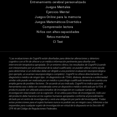
Entrenamiento cerebral personalizado
Juegos Mentales
Ejercicio Mental
Juegos Online para la memoria
Juegos Matemáticos Divertidos
Comprensión lectora
Niños con altas capacidades
Retos mentales
CI Test
* Las evaluaciones de CogniFit están diseñadas para detectar alteraciones y deterioro
cognitivo con el fin de ofrecer a un médico información pertinente para diseñar una
intervención terapéutica apropiada. En un entorno clínico, los resultados de CogniFit (cuando
son interpretados por un profesional de la salud cualificado), se pueden utilizar como ayuda
para determinar si un individuo debe ser dirigido a una posterior evaluación neuropsicológica
(por ejemplo, un examen neuropsicológico completo). CogniFit no ofrece directamente un
diagnóstico médico de ningún tipo. Un diagnóstico de TDAH, dislexia, demencia o enfermedad
similar sólo puede ser realizada por un médico o psicólogo cualificado teniendo en cuenta una
amplia gama de posibles factores. De acuerdo al uso indicado, CogniFit no indica que esta
herramienta sea o deba ser considerada como un dispositivo médico certicado por la FDA. El
producto puede ser utilizado para estudios de investigación en cualquier campo de
investigación relacionado con la cognición. Si se utiliza para fines de investigación, todo uso
del producto debe hacerse en los sujetos humanos apropiados conforme al procedimiento
dictado por el centro de investigación y será una obligación por parte del investigador. Todas
estas protecciones para el sujeto humano nunca no podrán ser, en ningún caso, inferiores a las
requeridas para cualquier sujeto de investigación en virtud de lo dispuesto en la Sección 45
CFR 46 del Código de Regulaciones Federales.