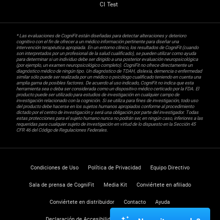
CI Test
* Las evaluaciones de CogniFit están diseñadas para detectar alteraciones y deterioro
cognitivo con el fin de ofrecer a un médico información pertinente para diseñar una
intervención terapéutica apropiada. En un entorno clínico, los resultados de CogniFit (cuando
son interpretados por un profesional de la salud cualificado), se pueden utilizar como ayuda
para determinar si un individuo debe ser dirigido a una posterior evaluación neuropsicológica
(por ejemplo, un examen neuropsicológico completo). CogniFit no ofrece directamente un
diagnóstico médico de ningún tipo. Un diagnóstico de TDAH, dislexia, demencia o enfermedad
similar sólo puede ser realizada por un médico o psicólogo cualificado teniendo en cuenta una
amplia gama de posibles factores. De acuerdo al uso indicado, CogniFit no indica que esta
herramienta sea o deba ser considerada como un dispositivo médico certicado por la FDA. El
producto puede ser utilizado para estudios de investigación en cualquier campo de
investigación relacionado con la cognición. Si se utiliza para fines de investigación, todo uso
del producto debe hacerse en los sujetos humanos apropiados conforme al procedimiento
dictado por el centro de investigación y será una obligación por parte del investigador. Todas
estas protecciones para el sujeto humano nunca no podrán ser, en ningún caso, inferiores a las
requeridas para cualquier sujeto de investigación en virtud de lo dispuesto en la Sección 45
CFR 46 del Código de Regulaciones Federales.
Condiciones de Uso
Política de Privacidad
Equipo Directivo
Sala de prensa de CogniFit
Media Kit
Conviértete en afiliado
Conviértete en distribuidor
Contacto
Ayuda
Declaración de Accesibilidad
Centro de Confianza