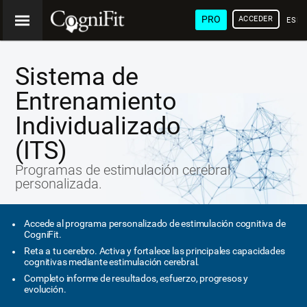
PRO
ACCEDER
ESP
Sistema de
Entrenamiento
Individualizado
(ITS)
Programas de estimulación cerebral
personalizada.
Accede al programa personalizado de estimulación cognitiva de
CogniFit.
Reta a tu cerebro. Activa y fortalece las principales capacidades
cognitivas mediante estimulación cerebral.
Completo informe de resultados, esfuerzo, progresos y
evolución.