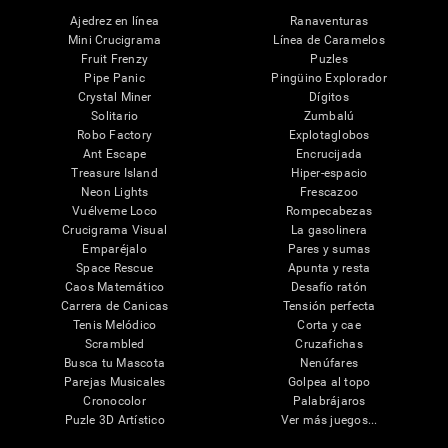
Ajedrez en línea
Ranaventuras
Mini Crucigrama
Línea de Caramelos
Fruit Frenzy
Puzles
Pipe Panic
Pingüino Explorador
Crystal Miner
Dígitos
Solitario
Zumbalú
Robo Factory
Explotaglobos
Ant Escape
Encrucijada
Treasure Island
Hiper-espacio
Neon Lights
Frescazoo
Vuélveme Loco
Rompecabezas
Crucigrama Visual
La gasolinera
Emparéjalo
Pares y sumas
Space Rescue
Apunta y resta
Caos Matemático
Desafío ratón
Carrera de Canicas
Tensión perfecta
Tenis Melódico
Corta y cae
Scrambled
Cruzafichas
Busca tu Mascota
Nenúfares
Parejas Musicales
Golpea al topo
Cronocolor
Palabrájaros
Puzle 3D Artístico
Ver más juegos...