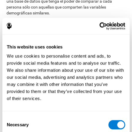
una base de datos que tenga el poder de comparar a cada
persona sólo con aquellas que comparten las variables
demográficas similares.
La base de datos de CogniFit contiene información recopilada de
más de 4.000.000 de usuarios que se caracterizan por diversas
variables. Aunque este conjunto de información permanece
estrictamente confidencial, todos los programas de estimulación
cerebral de CogniFit pueden recurrir a ella para retroalimentarse y
This website uses cookies
llevar a cabo análisis significativos para cada usuario. Esta
We use cookies to personalise content and ads, to
sofisticada puntuación y clasificación de las habilidades permite
provide social media features and to analyse our traffic.
una sólida base para crear un entrenamiento cognitivo bien
diseñado, basado en la realidad y eficaz.
We also share information about your use of our site with
our social media, advertising and analytics partners who
Resumen
may combine it with other information that you’ve
provided to them or that they’ve collected from your use
Normalmente, los productos de la competencia permiten al
usuario determinar el nivel de dificultad o las tareas que se
of their services.
completarán en un día de entrenamiento específico. Dado que la
mayoría de nosotros tendemos a elegir las tareas o los niveles de
dificultad con los que nos sentimos cómodos en lugar de los que
Consent
podrían ser más desafiantes, estos productos no son capaces de
Necessary
Selection
ser tan eficaces o eficientes como los programas de estimulación