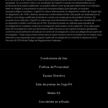
apropiada. En un entorno clínico, los resultados de CogniFit (cuando son interpretados por un
profesional de la salud cualificado), se pueden utilizar como ayuda para determinar si un individuo
debe ser dirigido a una posterior evaluación neuropsicológica (por ejemplo, un examen
neuropsicológico completo). CogniFit no ofrece directamente un diagnóstico médico de ningún tipo.
Un diagnóstico de TDAH, dislexia, demencia o enfermedad similar sólo puede ser realizada por un
médico o psicólogo cualificado teniendo en cuenta una amplia gama de posibles factores. De
acuerdo al uso indicado, CogniFit no indica que esta herramienta sea o deba ser considerada como
un dispositivo médico certicado por la FDA. El producto puede ser utilizado para estudios de
investigación en cualquier campo de investigación relacionado con la cognición. Si se utiliza para
fines de investigación, todo uso del producto debe hacerse en los sujetos humanos apropiados
conforme al procedimiento dictado por el centro de investigación y será una obligación por parte del
investigador. Todas estas protecciones para el sujeto humano nunca no podrán ser, en ningún caso,
inferiores a las requeridas para cualquier sujeto de investigación en virtud de lo dispuesto en la
Sección 45 CFR 46 del Código de Regulaciones Federales.
Condiciones de Uso
Política de Privacidad
Equipo Directivo
Sala de prensa de CogniFit
Media Kit
Conviértete en afiliado