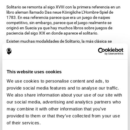
Solitario se remonta al sigo XVIII con la primera referencia en un
libro aleman llamado Das neue Königliche L'Hombre-Spiel de
1783. En esa referencia parece que era un juego de naipes
competitivo, sin embargo, parece que el juego realmente se
originó en Suecia ya que hay muchos libros sobre juegos de
paciencia del sigo XIX en donde aparece el solitario.
Existen muchas modalidades de Solitario, la más clásica se
denomina Klondike y es las utilizada en la versión de ordenadores
y moviles. CogniFit al ver que es un juego con tanta historia y
versatilidad decidio hacer un juego clásico con toques especiales
para entrenar diversas habilidades cogntivas como la memoria a
corto plazo, la planificación y la monitorización.
This website uses cookies
¿Cómo mejora el juego mental
We use cookies to personalise content and ads, to
“Solitario” mis habilidades
provide social media features and to analyse our traffic.
cognitivas?
We also share information about your use of our site with
our social media, advertising and analytics partners who
Jugar repetidamente y entrenar constantemente con Solitario de
CogniFit estimula un patrón de activación neuronal específico.
may combine it with other information that you’ve
Este patrón ayuda a los circuitos neuronales a reorganizarse y a
provided to them or that they’ve collected from your use
recuperar las funciones cognitivas debilitadas o dañadas.
of their services.
El juego mental Solitario busca estimular las habilidades