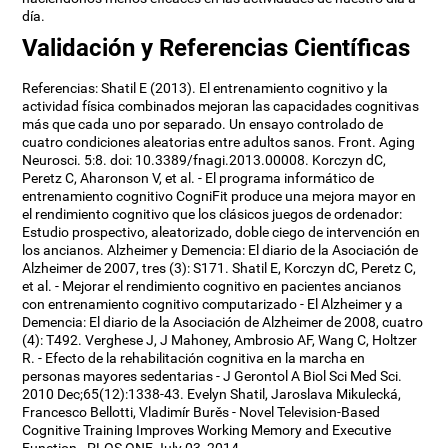
día.
Validación y Referencias Científicas
Referencias: Shatil E (2013). El entrenamiento cognitivo y la
actividad física combinados mejoran las capacidades cognitivas
más que cada uno por separado. Un ensayo controlado de
cuatro condiciones aleatorias entre adultos sanos. Front. Aging
Neurosci. 5:8. doi: 10.3389/fnagi.2013.00008. Korczyn dC,
Peretz C, Aharonson V, et al. - El programa informático de
entrenamiento cognitivo CogniFit produce una mejora mayor en
el rendimiento cognitivo que los clásicos juegos de ordenador:
Estudio prospectivo, aleatorizado, doble ciego de intervención en
los ancianos. Alzheimer y Demencia: El diario de la Asociación de
Alzheimer de 2007, tres (3): S171. Shatil E, Korczyn dC, Peretz C,
et al. - Mejorar el rendimiento cognitivo en pacientes ancianos
con entrenamiento cognitivo computarizado - El Alzheimer y a
Demencia: El diario de la Asociación de Alzheimer de 2008, cuatro
(4): T492. Verghese J, J Mahoney, Ambrosio AF, Wang C, Holtzer
R. - Efecto de la rehabilitación cognitiva en la marcha en
personas mayores sedentarias - J Gerontol A Biol Sci Med Sci.
2010 Dec;65(12):1338-43. Evelyn Shatil, Jaroslava Mikulecká,
Francesco Bellotti, Vladimír Burěs - Novel Television-Based
Cognitive Training Improves Working Memory and Executive