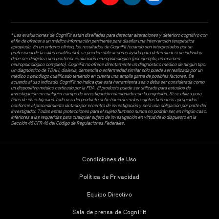
* Las evaluaciones de CogniFit están diseñadas para detectar alteraciones y deterioro cognitivo con
el fin de ofrecer a un médico información pertinente para diseñar una intervención terapéutica
apropiada. En un entorno clínico, los resultados de CogniFit (cuando son interpretados por un
profesional de la salud cualificado), se pueden utilizar como ayuda para determinar si un individuo
debe ser dirigido a una posterior evaluación neuropsicológica (por ejemplo, un examen
neuropsicológico completo). CogniFit no ofrece directamente un diagnóstico médico de ningún tipo.
Un diagnóstico de TDAH, dislexia, demencia o enfermedad similar sólo puede ser realizada por un
médico o psicólogo cualificado teniendo en cuenta una amplia gama de posibles factores. De
acuerdo al uso indicado, CogniFit no indica que esta herramienta sea o deba ser considerada como
un dispositivo médico certicado por la FDA. El producto puede ser utilizado para estudios de
investigación en cualquier campo de investigación relacionado con la cognición. Si se utiliza para
fines de investigación, todo uso del producto debe hacerse en los sujetos humanos apropiados
conforme al procedimiento dictado por el centro de investigación y será una obligación por parte del
investigador. Todas estas protecciones para el sujeto humano nunca no podrán ser, en ningún caso,
inferiores a las requeridas para cualquier sujeto de investigación en virtud de lo dispuesto en la
Sección 45 CFR 46 del Código de Regulaciones Federales.
Condiciones de Uso
Política de Privacidad
Equipo Directivo
Sala de prensa de CogniFit