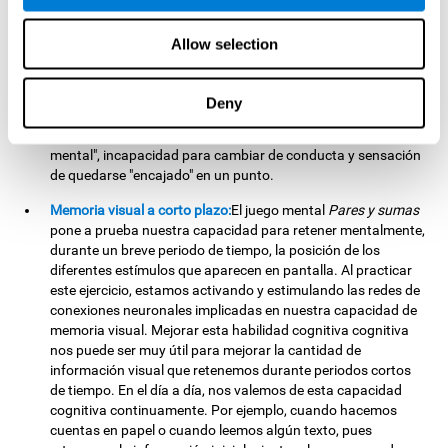
cambiantes. Al realizar este ejercicio estamos activando y
ayudando a fortalecer las redes de conexiones neuronales
Allow selection
implicadas en nuestra flexibilidad cognitiva. Una buena
flexibilidad cognitiva se relaciona con una mayor inteligencia,
capacidad de razonamiento fluido, y una mayor destreza
Deny
para resolver problemas nuevos de forma eficiente y flexible.
Una falta de flexibilidad cognitiva puede generar "rigidez
mental", incapacidad para cambiar de conducta y sensación
de quedarse "encajado" en un punto.
Memoria visual a corto plazo:
El juego mental
Pares y sumas
pone a prueba nuestra capacidad para retener mentalmente,
durante un breve periodo de tiempo, la posición de los
diferentes estímulos que aparecen en pantalla. Al practicar
este ejercicio, estamos activando y estimulando las redes de
conexiones neuronales implicadas en nuestra capacidad de
memoria visual. Mejorar esta habilidad cognitiva cognitiva
nos puede ser muy útil para mejorar la cantidad de
información visual que retenemos durante periodos cortos
de tiempo. En el día a día, nos valemos de esta capacidad
cognitiva continuamente. Por ejemplo, cuando hacemos
cuentas en papel o cuando leemos algún texto, pues