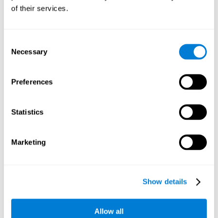
bajo presión. Aunque esta habilidad no tiene que ver con la
of their services.
inteligencia, una velocidad de procesamiento lenta dificulta
el aprendizaje, la atención y laconcentración.
Consent
Planificación:
Este juego mental te permite hacer "combos", y
Necessary
ganar puntos más rápidamente. Pero para lograrlo, tendrás
Selection
que planificar cuál será la mejor pareja de cada número. Al
practicar este ejercicio mental estamos activando y
Preferences
estimulando las redes de conexiones neuronales implicadas
en nuestra capacidad de planificación. Mejorar esta
habilidad cognitiva nos ayudará a ser mas eficientes a la
hora de anticipar mentalmente la forma correcta de ejecutar
Statistics
una tarea o alcanzar una meta específica. Una baja
capacidad de planificación puede derivar en bajos índices de
productividad, olvidos, distracciones, dificultades para
Marketing
tomar las decisiones correctas, para pensar, o hacer más de
una cosa a la vez.
Flexibilidad cognitiva:
Para avanzar de nivel en el juego
Show details
mental
Pares y sumas
debemos estar atentos a la cifra que
debemos obtener a través de nuestras sumas. Sin embargo,
este número irá cambiando a medida que el juego avanza y
Allow all
adaptar nuestra conducta y estrategia a estas situaciones