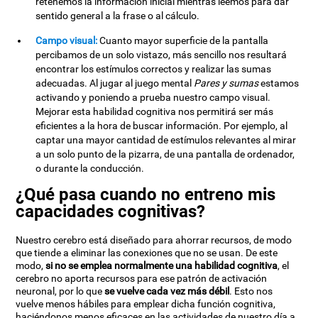
retenemos la información inicial mientras leemos para dar
sentido general a la frase o al cálculo.
Campo visual:
Cuanto mayor superficie de la pantalla
percibamos de un solo vistazo, más sencillo nos resultará
encontrar los estímulos correctos y realizar las sumas
adecuadas. Al jugar al juego mental
Pares y sumas
estamos
activando y poniendo a prueba nuestro campo visual.
Mejorar esta habilidad cognitiva nos permitirá ser más
eficientes a la hora de buscar información. Por ejemplo, al
captar una mayor cantidad de estímulos relevantes al mirar
a un solo punto de la pizarra, de una pantalla de ordenador,
o durante la conducción.
¿Qué pasa cuando no entreno mis
capacidades cognitivas?
Nuestro cerebro está diseñado para ahorrar recursos, de modo
que tiende a eliminar las conexiones que no se usan. De este
modo,
si no se emplea normalmente una habilidad cognitiva
, el
cerebro no aporta recursos para ese patrón de activación
neuronal, por lo que
se vuelve cada vez más débil
. Esto nos
vuelve menos hábiles para emplear dicha función cognitiva,
haciéndonos menos eficaces en las actividades de nuestro día a