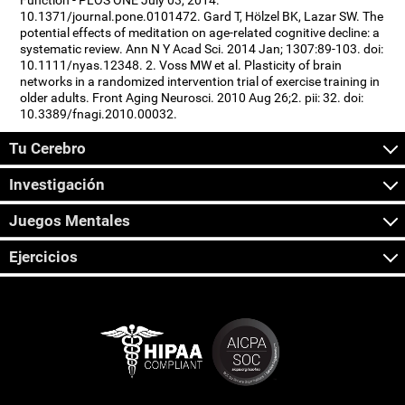
Function - PLOS ONE July 03, 2014.
10.1371/journal.pone.0101472. Gard T, Hölzel BK, Lazar SW. The
potential effects of meditation on age-related cognitive decline: a
systematic review. Ann N Y Acad Sci. 2014 Jan; 1307:89-103. doi:
10.1111/nyas.12348. 2. Voss MW et al. Plasticity of brain
networks in a randomized intervention trial of exercise training in
older adults. Front Aging Neurosci. 2010 Aug 26;2. pii: 32. doi:
10.3389/fnagi.2010.00032.
Tu Cerebro
Investigación
Juegos Mentales
Ejercicios