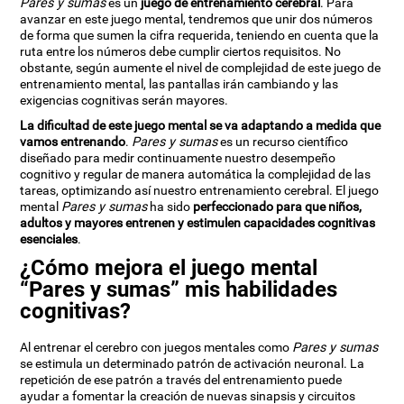
Pares y sumas
es un
juego de entrenamiento cerebral
. Para
avanzar en este juego mental, tendremos que unir dos números
de forma que sumen la cifra requerida, teniendo en cuenta que la
ruta entre los números debe cumplir ciertos requisitos. No
obstante, según aumente el nivel de complejidad de este juego de
entrenamiento mental, las pantallas irán cambiando y las
exigencias cognitivas serán mayores.
La dificultad de este juego mental se va adaptando a medida que
vamos entrenando
.
Pares y sumas
es un recurso científico
diseñado para medir continuamente nuestro desempeño
cognitivo y regular de manera automática la complejidad de las
tareas, optimizando así nuestro entrenamiento cerebral. El juego
mental
Pares y sumas
ha sido
perfeccionado para que niños,
adultos y mayores entrenen y estimulen capacidades cognitivas
esenciales
.
¿Cómo mejora el juego mental
“Pares y sumas” mis habilidades
cognitivas?
Al entrenar el cerebro con juegos mentales como
Pares y sumas
se estimula un determinado patrón de activación neuronal. La
repetición de ese patrón a través del entrenamiento puede
ayudar a fomentar la creación de nuevas sinapsis y circuitos