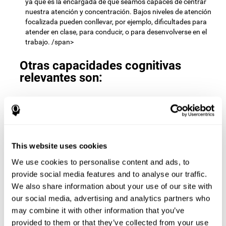
ya que es la encargada de que seamos capaces de centrar
nuestra atención y concentración. Bajos niveles de atención
focalizada pueden conllevar, por ejemplo, dificultades para
atender en clase, para conducir, o para desenvolverse en el
trabajo. /span>
Otras capacidades cognitivas
relevantes son:
Velocidad de procesamiento:
Para avanzar de nivel en el
juego mental
Pares y sumas
debemos encontrar todas las
parejas antes de que el tiempo se agote. Al realizar este
ejercicio activamos y estimulamos nuestra velocidad de
This website uses cookies
procesamiento cognitivo. Mejorar esta habilidad cognitiva es
We use cookies to personalise content and ads, to
muy importante para ser eficientes en prácticamente todos
los ámbitos de nuestra vida. La velocidad de procesamiento
provide social media features and to analyse our traffic.
cognitivo nos permite resolver rápidamente tareas mentales,
We also share information about your use of our site with
minimizando el tiempo que transcurre desde que recibimos
our social media, advertising and analytics partners who
una información hasta que reaccionamos a ella. Por
may combine it with other information that you’ve
ejemplo, cuando tenemos que realizar mentalmente cálculos
provided to them or that they’ve collected from your use
matemáticos sencillos, o realizar tareas de razonamiento