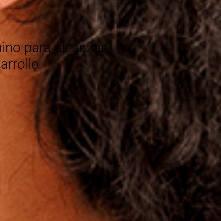
®
ino para alcanzar
arrollo