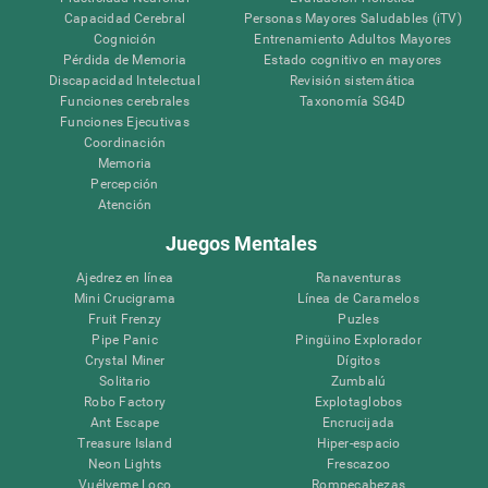
Capacidad Cerebral
Personas Mayores Saludables (iTV)
Cognición
Entrenamiento Adultos Mayores
Pérdida de Memoria
Estado cognitivo en mayores
Discapacidad Intelectual
Revisión sistemática
Funciones cerebrales
Taxonomía SG4D
Funciones Ejecutivas
Coordinación
Memoria
Percepción
Atención
Juegos Mentales
Ajedrez en línea
Ranaventuras
Mini Crucigrama
Línea de Caramelos
Fruit Frenzy
Puzles
Pipe Panic
Pingüino Explorador
Crystal Miner
Dígitos
Solitario
Zumbalú
Robo Factory
Explotaglobos
Ant Escape
Encrucijada
Treasure Island
Hiper-espacio
Neon Lights
Frescazoo
Vuélveme Loco
Rompecabezas