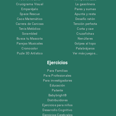
Crucigrama Visual
La gasolinera
Emparéjalo
Pares y sumas
Space Rescue
Apunta y resta
Caos Matemático
Desafío ratón
Carrera de Canicas
Tensión perfecta
Tenis Melódico
Corta y cae
Scrambled
Cruzafichas
Busca tu Mascota
Nenúfares
Parejas Musicales
Golpea al topo
Cronocolor
Palabrájaros
Puzle 3D Artístico
Ver más juegos...
Ejercicios
Para Familias
Para Profesionales
Para investigadores
Educación
Patente
Babybright®
Distribuidores
Ejercicios para niños
Desarrollo Cognitivo
Ejercicios Cerebrales