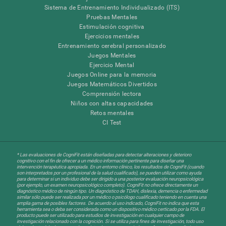
Sistema de Entrenamiento Individualizado (ITS)
Pruebas Mentales
Estimulación cognitiva
Ejercicios mentales
Entrenamiento cerebral personalizado
Juegos Mentales
Ejercicio Mental
Juegos Online para la memoria
Juegos Matemáticos Divertidos
Comprensión lectora
Niños con altas capacidades
Retos mentales
CI Test
* Las evaluaciones de CogniFit están diseñadas para detectar alteraciones y deterioro
cognitivo con el fin de ofrecer a un médico información pertinente para diseñar una
intervención terapéutica apropiada. En un entorno clínico, los resultados de CogniFit (cuando
son interpretados por un profesional de la salud cualificado), se pueden utilizar como ayuda
para determinar si un individuo debe ser dirigido a una posterior evaluación neuropsicológica
(por ejemplo, un examen neuropsicológico completo). CogniFit no ofrece directamente un
diagnóstico médico de ningún tipo. Un diagnóstico de TDAH, dislexia, demencia o enfermedad
similar sólo puede ser realizada por un médico o psicólogo cualificado teniendo en cuenta una
amplia gama de posibles factores. De acuerdo al uso indicado, CogniFit no indica que esta
herramienta sea o deba ser considerada como un dispositivo médico certicado por la FDA. El
producto puede ser utilizado para estudios de investigación en cualquier campo de
investigación relacionado con la cognición. Si se utiliza para fines de investigación, todo uso