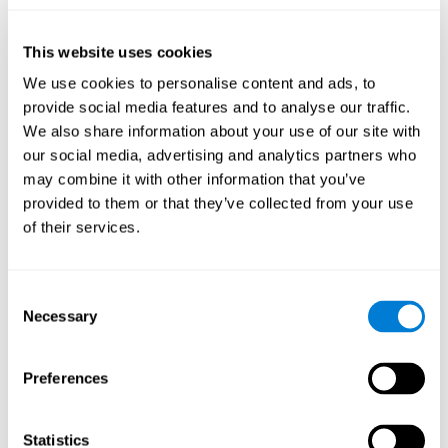
tres pasos
El análisis se llevó a cabo en
:
Paso 1
: Se realizó una serie de ANOVAs para cada criterio y
This website uses cookies
variable predictora medida en cada ensayo. De esta forma
We use cookies to personalise content and ads, to
qué variables mostraron cambios a través
se determinó
del tiempo
.
provide social media features and to analyse our traffic.
Paso 2
We also share information about your use of our site with
: Se realizó una serie de modelos lineales jerárquicos
bivariados con efectos fijos y aleatorios con el objetivo de
our social media, advertising and analytics partners who
predecir cuándo la fatiga iba a producir un menor
may combine it with other information that you’ve
rendimiento y, a su vez, descubrir diferencias no detectadas
provided to them or that they’ve collected from your use
en el análisis a nivel de grupo. Se detectó un efecto grupal
of their services.
(p<0,05) y diferencias individuales dentro de ese efecto
global (0<0,05). Tras esto, se realizó un modelo lineal
para saber qué variables
jerárquico multivariado
predictoras compartían varianza explicativa a nivel
Consent
estadístico y relación a nivel conceptual
.
Necessary
Selection
Paso 3
: Se realizó una serie de modelos lineales generales a
partir de las variables predictoras significativas del paso
conocer la capacidad
Preferences
anterior. Con ello, se buscaba
predictiva del modelo al tener en cuenta factores
cognitivos y oculométricos
.
Statistics