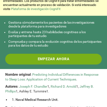
enfermedades. Los productos de CogniFit para tratar enfermedades se
encuentran actualmente en proceso de validación. Si está interesado
visite
Plataforma de investigación CogniFit
Gestiona cómodamente los pacientes de las investigaciones
desde la plataforma para investigadores
Evalúa y entrena hasta 23 habilidades cognitivas a los
participantes de tu estudio
Comprueba y compara la evolución cognitiva de los participantes
para los datos de tu estudio
EMPEZAR AHORA
Nombre original
:
Predicting Individual Differences in Response
to Sleep Loss: Application of Current Techniques
.
Autores
:
Joseph F. Chandler
1,
Richard D. Arnold
1,
Jeffrey B.
Phillips
1, Ashley E. Turnmire1.
1. Naval Medical Research Unit.