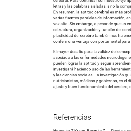
cerebral. Para continuar con nuestro ejemplo 
letras y las palabras aisladas, sino la comp
En resumen, la aptitud cerebral es más pro
varias fuentes paralelas de información, en
voz alta. Sin embargo, a pesar de que un ent
estructura, organización y función del cereb
plasticidad del cerebro también nos ha ense
conferir una ventaja comportamental para 
El mayor desafío para la validez del concept
asociada a las enfermedades neurodegene
pueden lograr la aptitud y seguir aprendien
investigará haciendo uso de las herramienta
y las ciencias sociales. La investigación gu
nutricionistas, médicos y gobiernos, en el 
ajuste y buen funcionamiento del cerebro, e
Referencias
Horowitz-T Kraus, Breznitz Z. - ¿Puede el 