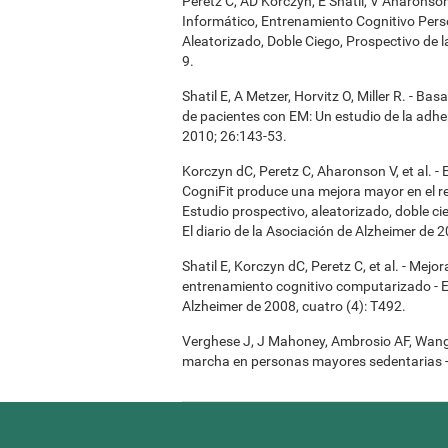
Peretz C, AD Korczyn, E Shatil, V Aharonso
Informático, Entrenamiento Cognitivo Pers
Aleatorizado, Doble Ciego, Prospectivo de 
9.
Shatil E, A Metzer, Horvitz O, Miller R. - B
de pacientes con EM: Un estudio de la adher
2010; 26:143-53.
Korczyn dC, Peretz C, Aharonson V, et al. 
CogniFit produce una mejora mayor en el re
Estudio prospectivo, aleatorizado, doble ci
El diario de la Asociación de Alzheimer de 2
Shatil E, Korczyn dC, Peretz C, et al. - Mej
entrenamiento cognitivo computarizado - El
Alzheimer de 2008, cuatro (4): T492.
Verghese J, J Mahoney, Ambrosio AF, Wang C,
marcha en personas mayores sedentarias - 