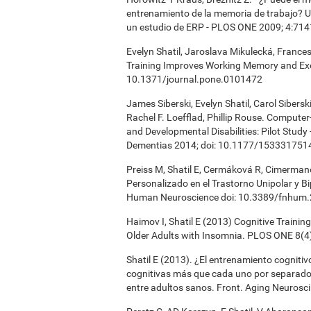
entrenamiento de la memoria de trabajo? Una
un estudio de ERP - PLOS ONE 2009; 4:714
Evelyn Shatil, Jaroslava Mikulecká, Frances
Training Improves Working Memory and Exe
10.1371/journal.pone.0101472
James Siberski, Evelyn Shatil, Carol Sibers
Rachel F. Loefflad, Phillip Rouse. Computer-
and Developmental Disabilities: Pilot Study
Dementias 2014; doi: 10.1177/15333175
Preiss M, Shatil E, Cermáková R, Cimermano
Personalizado en el Trastorno Unipolar y Bi
Human Neuroscience doi: 10.3389/fnhum
Haimov I, Shatil E (2013) Cognitive Traini
Older Adults with Insomnia. PLOS ONE 8(4
Shatil E (2013). ¿El entrenamiento cogniti
cognitivas más que cada uno por separado
entre adultos sanos. Front. Aging Neurosci