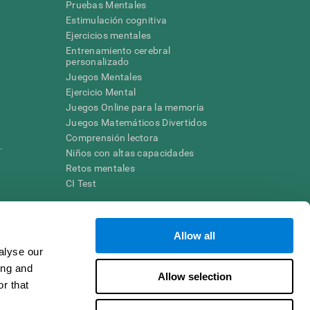
Pruebas Mentales
Estimulación cognitiva
Ejercicios mentales
Entrenamiento cerebral
a
personalizado
Juegos Mentales
Ejercicio Mental
Juegos Online para la memoria
Juegos Matemáticos Divertidos
Comprensión lectora
.
Niños con altas capacidades
Retos mentales
CI Test
ara diseñar una intervención terapéutica apropiada. En un entorno
Allow all
n individuo debe ser dirigido a una posterior evaluación
ico de TDAH, dislexia, demencia o enfermedad similar sólo
alyse our
 no indica que esta herramienta sea o deba ser considerada como
ing and
on la cognición. Si se utiliza para fines de investigación, todo
Allow selection
or parte del investigador. Todas estas protecciones para el
r that
ión 45 CFR 46 del Código de Regulaciones Federales.