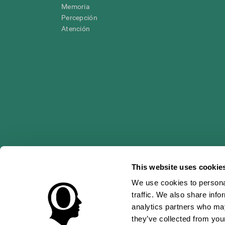
Memoria
Percepción
Atención
This website uses cookie
* Las evaluaciones de CogniFit están diseñadas para detectar alte
clínico, los resultados de CogniFit (cuando son interpretados por 
neuropsicológica (por ejemplo, un examen neuropsicológico compl
We use cookies to personal
puede ser realizada por un médico o psicólogo cualificado tenie
traffic. We also share info
un dispositivo médico certicado por la FDA. El producto puede ser 
uso del producto debe hacerse en los sujetos humanos apropiados 
analytics partners who may
sujeto humano nunca no podrán ser, en ningún caso, inferiores a l
they’ve collected from your