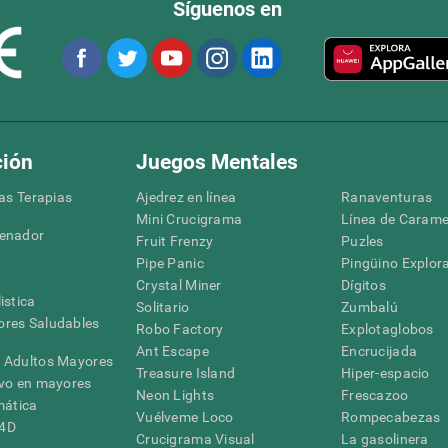
Síguenos en
ción
Juegos Mentales
las Terapias
Ajedrez en línea
Ranaventuras
Mini Crucigrama
Línea de Carame
denador
Fruit Frenzy
Puzles
Pipe Panic
Pingüino Explor
Crystal Miner
Dígitos
istica
Solitario
Zumbalú
res Saludables
Robo Factory
Explotaglobos
Ant Escape
Encrucijada
 Adultos Mayores
Treasure Island
Hiper-espacio
ivo en mayores
Neon Lights
Frescazoo
mática
Vuélveme Loco
Rompecabezas
G4D
Crucigrama Visual
La gasolinera