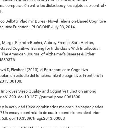
 comparación entre los disléxicos y los sujetos de control -
1.
co Bellotti, Vladimír Burěs - Novel Television-Based Cognitive
cutive Function - PLOS ONE July 03, 2014.
ki, Margie Eckroth-Bucher, Aubrey French, Sara Horton,
Based Cognitive Training for Individuals With Intellectual
 - The American Journal of Alzheimer’s Disease & Other
14539376
vá D, Flesher I (2013), el Entrenamiento Cognitivo
polar: un estudio del funcionamiento cognitivo. Frontiers in
.2013.00108.
ng Improves Sleep Quality and Cognitive Function among
): e61390. doi:10.1371/journal.pone.0061390
vo y la actividad física combinados mejoran las capacidades
? Un ensayo controlado de cuatro condiciones aleatorias
. 5:8. doi: 10.3389/fnagi.2013.00008