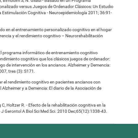
n, Birnboim S, N. Giladi - Basado en un Programa
onalizado versus Juegos de Ordenador Clásicos: Un Estudio
la Estimulación Cognitiva - Neuroepidemiología 2011; 36:91-
asado en el entrenamiento personalizado cognitivo en el hogar
encia y el rendimiento cognitivo – Neurorehabilitación
- El programa informático de entrenamiento cognitivo
ndimiento cognitivo que los clásicos juegos de ordenador:
ego de intervención en los ancianos. Alzheimer y Demencia:
007, tres (3): S171.
orar el rendimiento cognitivo en pacientes ancianos con
 Alzheimer y a Demencia: El diario de la Asociación de
 Holtzer R. - Efecto de la rehabilitación cognitiva en la
J Gerontol A Biol Sci Med Sci. 2010 Dec;65(12):1338-43.