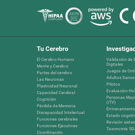
Tu Cerebro
Investiga
El Cerebro Humano
Validación de 
Digitales
Mente y Cerebro
Juegos de Or
Partes del cerebro
Adultos Sanos
Las Neuronas
Pilotos
Plasticidad Neuronal
Evaluación Hol
Capacidad Cerebral
Personas Mayo
Cognición
(iTV)
Pérdida de Memoria
Entrenamiento
Discapacidad Intelectual
Estado cognit
Funciones cerebrales
Revisión siste
Funciones Ejecutivas
Taxonomía S
Coordinación