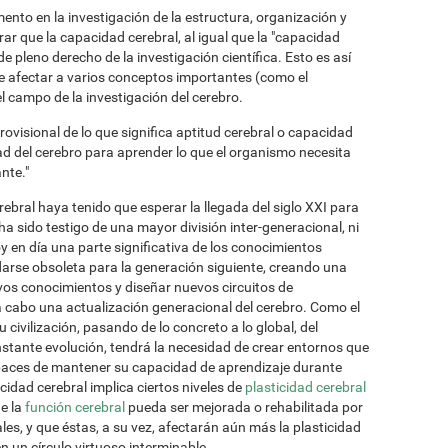
ento en la investigación de la estructura, organización y
r que la capacidad cerebral, al igual que la "capacidad
e pleno derecho de la investigación científica. Esto es así
e afectar a varios conceptos importantes (como el
el campo de la investigación del cerebro.
ovisional de lo que significa aptitud cerebral o capacidad
dad del cerebro para aprender lo que el organismo necesita
nte."
ebral haya tenido que esperar la llegada del siglo XXI para
ha sido testigo de una mayor división inter-generacional, ni
 en día una parte significativa de los conocimientos
rse obsoleta para la generación siguiente, creando una
vos conocimientos y diseñar nuevos circuitos de
 cabo una actualización generacional del cerebro. Como el
civilización, pasando de lo concreto a lo global, del
nstante evolución, tendrá la necesidad de crear entornos que
paces de mantener su capacidad de aprendizaje durante
idad cerebral implica ciertos niveles de
plasticidad cerebral
e la
función cerebral
pueda ser mejorada o rehabilitada por
les, y que éstas, a su vez, afectarán aún más la plasticidad
n un círculo virtuoso interminable.