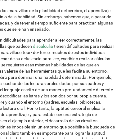
las maravillas de la plasticidad del cerebro, el aprendizaje
inio de la habilidad. Sin embargo, sabemos que, a pesar de
adas, y de tener el tiempo suficiente para practicar, algunas
s que se le han enseñado.
n dificultades para aprender a leer correctamente, las
ellas que padecen
discalculia
tienen dificultades para realizar
aravilloso tour- de- force, muchos de estos individuos
r de su deficiencia para leer, escribir o realizar cálculos
que requieren esas mismas habilidades de las que en
s valerse de las herramientas que les facilita su entorno,
bro para dominar una habilidad determinada. Por ejemplo,
 escuchando las lecturas orales dadas por sus padres y
 el lenguaje escrito de una manera profundamente diferente
ecodificar las letras y los sonidos por su propia cuenta.
e y cuando el entorno (padres, escuelas, bibliotecas,
 lectura oral. Por lo tanto, la aptitud cerebral implica la
 de aprendizaje y para establecer una estrategia de
 el ejemplo anterior, el desarrollo de los circuitos
ón es imposible sin un entorno que posibilite la búsqueda de
ional claro también es importante para lograr la aptitud