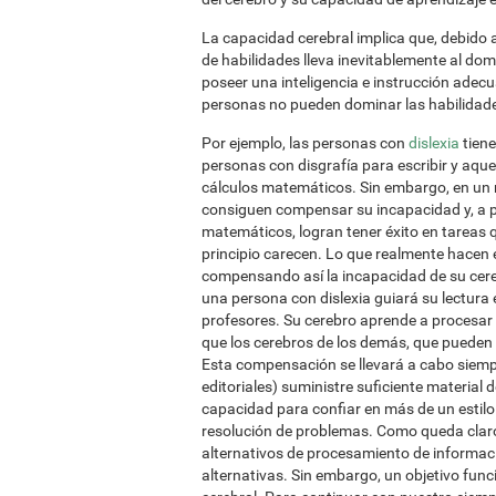
La capacidad cerebral implica que, debido a 
de habilidades lleva inevitablemente al dom
poseer una inteligencia e instrucción adecu
personas no pueden dominar las habilidade
Por ejemplo, las personas con
dislexia
tiene
personas con disgrafía para escribir y aqu
cálculos matemáticos. Sin embargo, en un m
consiguen compensar su incapacidad y, a pesa
matemáticos, logran tener éxito en tareas 
principio carecen. Lo que realmente hacen e
compensando así la incapacidad de su cere
una persona con dislexia guiará su lectura
profesores. Su cerebro aprende a procesar
que los cerebros de los demás, que pueden d
Esta compensación se llevará a cabo siempr
editoriales) suministre suficiente material de
capacidad para confiar en más de un estilo
resolución de problemas. Como queda claro en
alternativos de procesamiento de informaci
alternativas. Sin embargo, un objetivo func