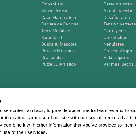
Emparéjalo
Pares y sumas
Space Rescue
Apunta y resta
Caos Matemático
Desafío ratón
Carrera de Canicas
Tensión perfect
Tenis Melódico
Corta y cae
Scrambled
Cruzafichas
Busca tu Mascota
Nenúfares
Parejas Musicales
Golpea al topo
Cronocolor
Palabrájaros
Puzle 3D Artístico
Ver más juegos..
s
raciones y deterioro cognitivo con el fin de ofrecer a un médico información pertinente p
un profesional de la salud cualificado), se pueden utilizar como ayuda para determinar si u
eto). CogniFit no ofrece directamente un diagnóstico médico de ningún tipo. Un diagnóst
ise content and ads, to provide social media features and to an
ndo en cuenta una amplia gama de posibles factores. De acuerdo al uso indicado, CogniFit
rmation about your use of our site with our social media, advertis
utilizado para estudios de investigación en cualquier campo de investigación relacionado c
conforme al procedimiento dictado por el centro de investigación y será una obligación p
 combine it with other information that you’ve provided to them o
as requeridas para cualquier sujeto de investigación en virtud de lo dispuesto en la Secc
 use of their services.