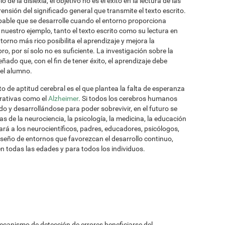
de la dislexia, el objetivo no es el éxito en la lectura de las
rensión del significado general que transmite el texto escrito.
bable que se desarrolle cuando el entorno proporciona
 nuestro ejemplo, tanto el texto escrito como su lectura en
orno más rico posibilita el aprendizaje y mejora la
ro, por sí solo no es suficiente. La investigación sobre la
ñado que, con el fin de tener éxito, el aprendizaje debe
el alumno.
o de aptitud cerebral es el que plantea la falta de esperanza
rativas como el
Alzheimer
. Si todos los cerebros humanos
do y desarrollándose para poder sobrevivir, en el futuro se
s de la neurociencia, la psicología, la medicina, la educación
iará a los neurocientíficos, padres, educadores, psicólogos,
diseño de entornos que favorezcan el desarrollo continuo,
n todas las edades y para todos los individuos.
mecanismo de detección de errores beneficiarse del