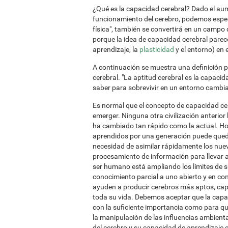
¿Qué es la capacidad cerebral? Dado el aum
funcionamiento del cerebro, podemos espera
física", también se convertirá en un campo d
porque la idea de capacidad cerebral parec
aprendizaje, la
plasticidad
y el entorno) en 
A continuación se muestra una definición pr
cerebral. "La aptitud cerebral es la capaci
saber para sobrevivir en un entorno cambia
Es normal que el concepto de capacidad cer
emerger. Ninguna otra civilización anterior 
ha cambiado tan rápido como la actual. Hoy
aprendidos por una generación puede queda
necesidad de asimilar rápidamente los nue
procesamiento de información para llevar a
ser humano está ampliando los límites de su 
conocimiento parcial a uno abierto y en co
ayuden a producir cerebros más aptos, ca
toda su vida. Debemos aceptar que la capac
con la suficiente importancia como para qu
la manipulación de las influencias ambienta
del cerebro y su capacidad de aprendizaje e