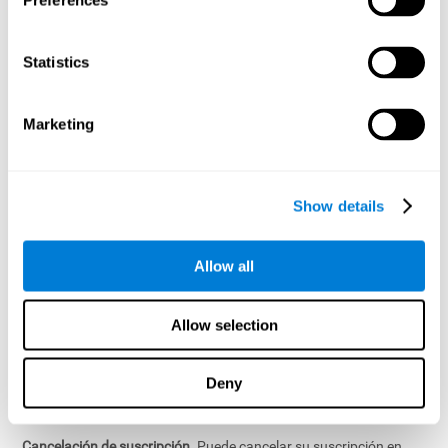
Preferences
servicios de suscripción que se renuevan automáticamente,
como nuestros programas de entrenamiento cerebral digital
("Suscripciones"). Por favor, consulte la página del producto para
Statistics
obtener más información sobre sus servicios de pago
específicos. Podemos hacer cambios, suspender o interrumpir
los Servicios Pagados en cualquier momento y por cualquier
Marketing
motivo, y tenemos la discreción exclusiva de determinar qué
partes del Servicio de CogniFit requieren pago.
12.2 Suscripciones
Show details
Renovación automática de suscripciones
. El plazo de suscripción
puede variar, por ejemplo, con plazos de renovación automática
Allow all
mensual o anual (un "Plazo de suscripción"), tal y como se
describe en el curso de su transacción. Su Suscripción se
renovará automáticamente por Términos de Suscripción
Allow selection
adicionales siempre y cuando su Suscripción continúe, hasta que
usted la cancele o suspendamos o dejemos de proporcionar la
Suscripción de acuerdo con nuestros Términos de Servicios. A
Deny
menos que le indiquemos lo contrario, se le cobrará antes o al
comienzo de cada período de renovación.
Cancelación de suscripción
. Puede cancelar su suscripción en