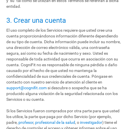
y "su" tal como se utilizan en estos Términos se referirán a dicha
entidad.
3. Crear una cuenta
El uso completo de los Servicios requiere que usted cree una
cuenta proporcionándonos información diferente dependiendo
de su tipo de cuenta. Dicha información puede incluir su nombre,
una dirección de correo electrónico válida, una contraseña
segura, así como su fecha de nacimiento y sexo. Usted es
responsable de toda actividad que ocurra en asociación con su
cuenta. CogniFit no es responsable de ninguna pérdida o daño
causado por el hecho de que usted no mantenga la
confidencialidad de sus credenciales de cuenta. Póngase en
contacto con nuestro servicio de atención al cliente en
support@cognifit.com
si descubre o sospecha que se ha
producido alguna violación de la seguridad relacionada con los
Servicios o su cuenta.
Si los Servicios fueron comprados por otra parte para que usted
los utilice, la parte que paga por dicho Servicio (por ejemplo,
padre,
profesor
,
profesional de la salud
, o
investigador
) tiene el
derecho de controlar el acceso y obtener informes sobre el uso