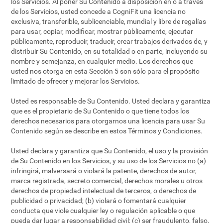
los Servicios. Al poner Su Contenido a disposición en o a través
de los Servicios, usted concede a CogniFit una licencia no
exclusiva, transferible, sublicenciable, mundial y libre de regalías
para usar, copiar, modificar, mostrar públicamente, ejecutar
públicamente, reproducir, traducir, crear trabajos derivados de, y
distribuir Su Contenido, en su totalidad o en parte, incluyendo su
nombre y semejanza, en cualquier medio. Los derechos que
usted nos otorga en esta Sección 5 son sólo para el propósito
limitado de ofrecer y mejorar los Servicios.
Usted es responsable de Su Contenido. Usted declara y garantiza
que es el propietario de Su Contenido o que tiene todos los
derechos necesarios para otorgarnos una licencia para usar Su
Contenido según se describe en estos Términos y Condiciones.
Usted declara y garantiza que Su Contenido, el uso y la provisión
de Su Contenido en los Servicios, y su uso de los Servicios no (a)
infringirá, malversará o violará la patente, derechos de autor,
marca registrada, secreto comercial, derechos morales u otros
derechos de propiedad intelectual de terceros, o derechos de
publicidad o privacidad; (b) violará o fomentará cualquier
conducta que viole cualquier ley o regulación aplicable o que
pueda dar lugar a responsabilidad civil; (c) ser fraudulento, falso,