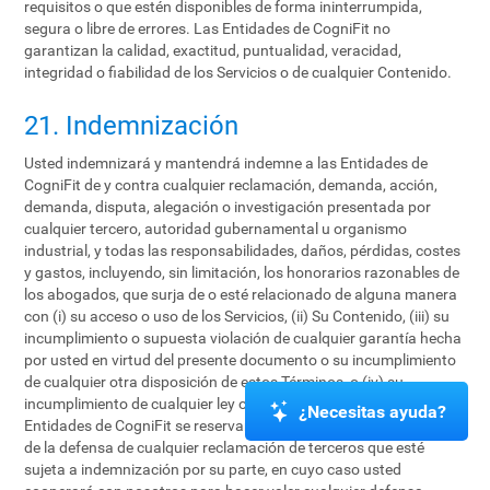
requisitos o que estén disponibles de forma ininterrumpida,
segura o libre de errores. Las Entidades de CogniFit no
garantizan la calidad, exactitud, puntualidad, veracidad,
integridad o fiabilidad de los Servicios o de cualquier Contenido.
21. Indemnización
Usted indemnizará y mantendrá indemne a las Entidades de
CogniFit de y contra cualquier reclamación, demanda, acción,
demanda, disputa, alegación o investigación presentada por
cualquier tercero, autoridad gubernamental u organismo
industrial, y todas las responsabilidades, daños, pérdidas, costes
y gastos, incluyendo, sin limitación, los honorarios razonables de
los abogados, que surja de o esté relacionado de alguna manera
con (i) su acceso o uso de los Servicios, (ii) Su Contenido, (iii) su
incumplimiento o supuesta violación de cualquier garantía hecha
por usted en virtud del presente documento o su incumplimiento
de cualquier otra disposición de estos Términos, o (iv) su
incumplimiento de cualquier ley o los derechos de un tercero. Las
¿Necesitas ayuda?
Entidades de CogniFit se reservan el derecho de asumir el control
de la defensa de cualquier reclamación de terceros que esté
sujeta a indemnización por su parte, en cuyo caso usted