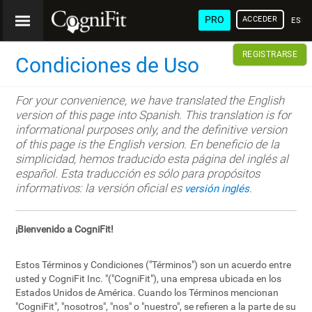
PRO
ACCEDER
ESP
REGISTRARSE
Condiciones de Uso
For your convenience, we have translated the English
version of this page into Spanish. This translation is for
informational purposes only, and the definitive version
of this page is the English version. En beneficio de la
simplicidad, hemos traducido esta página del inglés al
español. Esta traducción es sólo para propósitos
informativos: la versión oficial es
.
versión inglés
¡Bienvenido a CogniFit!
Estos Términos y Condiciones ("Términos") son un acuerdo entre
usted y CogniFit Inc. "("CogniFit"), una empresa ubicada en los
Estados Unidos de América. Cuando los Términos mencionan
"CogniFit", "nosotros", "nos" o "nuestro", se refieren a la parte de su