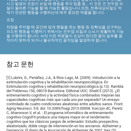
사고 발생의 조짐이 보일 때 행동을 즉각 멈춤 등... 이 모든 건 전두엽 피
질이 올바른 기능을 할 때 가능한 활동입니다.또한, 전측대상피질도 억
제가 연관된 행동을 수행하는데 매우 중요한 역할을 합니다.
조정
차량을 주차할 때 공간에 맞게 핸들을 꺾는 행동 등 정확성을 요구하는
의도된 행동을 이행하기 위해서는 전두엽 피질과 소뇌가 원활하게 기능
을 수행해야 합니다. 뇌의 이런 부분들이 손상이 된다면 몸의 일부를 움
직이지 못하게 되거나 불규칙적인 움직임을 발생하게 됩니다.
참고 문헌
[1] Lubrini, G., Periáñez, J.A., & Ríos-Lago, M. (2009). Introducción a la
estimulación cognitiva y la rehabilitación neuropsicológica. En
Estimulación cognitiva y rehabilitación neuropsicológica (p.13). Rambla
del Poblenou 156, 08018 Barcelona: Editorial UOC. Shatil E (2013). ¿El
entrenamiento cognitivo y la actividad física combinados mejoran las
capacidades cognitivas más que cada uno por separado? Un ensayo
controlado de cuatro condiciones aleatorias entre adultos sanos. Front.
Aging Neurosci. 5:8. doi: 10.3389/fnagi.2013.00008. Korczyn dC, Peretz
C, Aharonson V, et al. - El programa informático de entrenamiento
cognitivo CogniFit produce una mejora mayor en el rendimiento
cognitivo que los clásicos juegos de ordenador: Estudio prospectivo,
aleatorizado, doble ciego de intervención en los ancianos. Alzheimer y
Demencia: El diario de la Asociación de Alzheimer de 2007, tres (3):