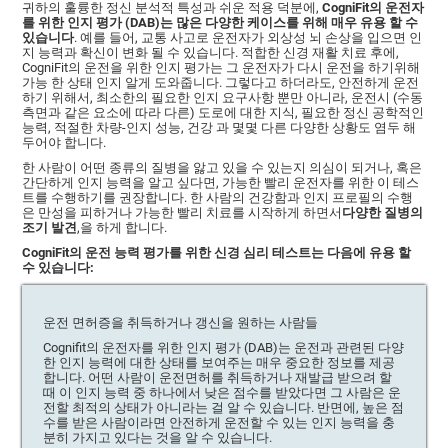
귀하의 훌륭한 정신 분석적 특성과 쉬운 적용 덕분에,
CogniFit의 운전자
를 위한 인지 평가 (DAB)는 많은 다양한 케이스를 위해 매우 유용 할 수
있습니다
. 예를 들어, 교통 사고로 운전자가 외상성 뇌 손상을 입으면 인
지 능력과 확신이 변화 될 수 있습니다. 적합한 신경 재활 치료 후에,
CogniFit의 운전을 위한 인지 평가는 그 운전자가 다시 운전을 하기위해
가능 한 상태 인지 알게 도와줍니다. 그렇다고 하더라도, 안전하게 운전
하기 위해서, 최소한의 필요한 인지 요구사항 뿐만 아니라, 운전시 (수동
측면과 같은 요소에 따라 다른) 도로에 대한 지식, 필요한 정신 공학적인
능력, 적절한 차량-인지 성능, 건강 과 몇몇 다른 다양한 상황도 염두 해
두어야 합니다.
한 사람이 어떤 종류의 질병을 앓고 있을 수 있는지 의심이 되거나, 혹은
간단하게 인지 능력을 알고 싶다면, 가능한 빨리 운전자를 위한 이 테스
트를 수행하기를 권장합니다. 한 사람의 건강함과 인지 프로필의 수행
은 만성을 피하거나 가능한 빨리 치료를 시작하게 하면서
다양한 질병의
조기 발견
,을 하게 합니다.
CogniFit의 운전 능력 평가를 위한 신경 심리 테스트는 다음에 유용 할
수 있습니다:
운전 면허증을 취득하거나 갱신을 원하는 사람들
Cognifit의 운전자를 위한 인지 평가 (DAB)는 운전과 관련된 다양
한 인지 능력에 대한 상태를 보여주는 매우 중요한 정보를 제공
합니다. 어떤 사람이 운전면허를 취득하거나 재발급 받으려 할
때 이 인지 능력 중 하나에서 낮은 점수를 받았다면 그 사람은 운
전할 최적의 상태가 아니라는 걸 알 수 있습니다. 반면에, 높은 점
수를 받은 사람이라면 안전하게 운전할 수 있는 인지 능력을 충
분히 가지고 있다는 것을 알 수 있습니다.