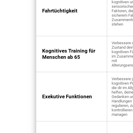
kognitiven u
sensorische
Fahrtüchtigkeit
Faktoren, die
sicherem Fa
Zusammenh
stehen
Verbessere 
Zustand dei
Kognitives Training für
kognitiven F
Menschen ab 65
im Zusamm
mit
Alterungser
Verbessere 
kognitiven P
die dir im A
helfen, dein
Exekutive Funktionen
Gedanken u
Handlungen 
regulieren, z
kontrollieren
managen