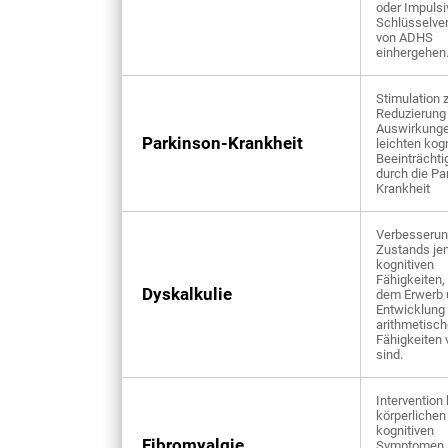
oder Impulsiv
Schlüsselve
von ADHS
einhergehen
Stimulation 
Reduzierung
Auswirkunge
Parkinson-Krankheit
leichten kog
Beeinträchti
durch die Pa
Krankheit
Verbesserun
Zustands je
kognitiven
Fähigkeiten, 
Dyskalkulie
dem Erwerb 
Entwicklung 
arithmetisc
Fähigkeiten
sind.
Intervention 
körperlichen
kognitiven
Fibromyalgie
Symptomen 