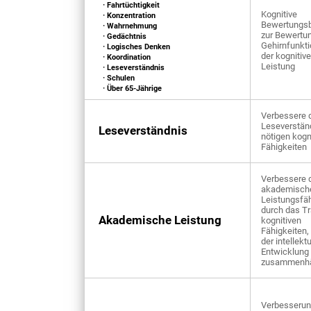
· Fahrtüchtigkeit
Kognitive
· Konzentration
Bewertungsb
· Wahrnehmung
zur Bewertun
· Gedächtnis
Gehirnfunkti
· Logisches Denken
der kognitiv
· Koordination
Leistung
· Leseverständnis
· Schulen
· Über 65-Jährige
Verbessere d
Leseverstän
Leseverständnis
nötigen kogn
Fähigkeiten
Verbessere 
akademisch
Leistungsfäh
durch das Tr
Akademische Leistung
kognitiven
Fähigkeiten, 
der intellekt
Entwicklung
zusammenh
Verbesserun