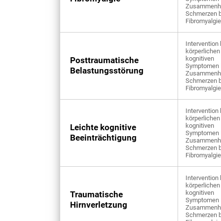
Zusammenha
Schmerzen b
Fibromyalgie
Intervention 
körperlichen
kognitiven
Posttraumatische
Symptomen 
Belastungsstörung
Zusammenha
Schmerzen b
Fibromyalgie
Intervention 
körperlichen
kognitiven
Leichte kognitive
Symptomen 
Beeinträchtigung
Zusammenha
Schmerzen b
Fibromyalgie
Intervention 
körperlichen
kognitiven
Traumatische
Symptomen 
Hirnverletzung
Zusammenha
Schmerzen b