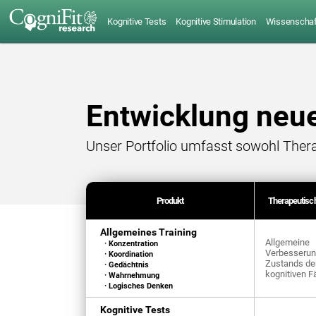
Kognitive Tests
Kognitive Stimulation
Wissenschaft
Entwicklung neu
Unser Portfolio umfasst sowohl Thera
Produkt
Therapeutisch
Allgemeines Training
Allgemeine
· Konzentration
Verbesserun
· Koordination
Zustands de
· Gedächtnis
kognitiven F
· Wahrnehmung
· Logisches Denken
Kognitive Tests