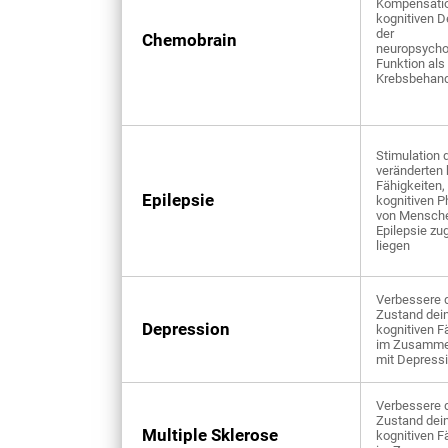
Kompensati
kognitiven De
der
Chemobrain
neuropsycho
Funktion als
Krebsbehan
Stimulation 
veränderten 
Fähigkeiten,
Epilepsie
kognitiven P
von Mensche
Epilepsie zu
liegen
Verbessere 
Zustand dei
Depression
kognitiven F
im Zusamm
mit Depress
Verbessere 
Zustand dei
Multiple Sklerose
kognitiven F