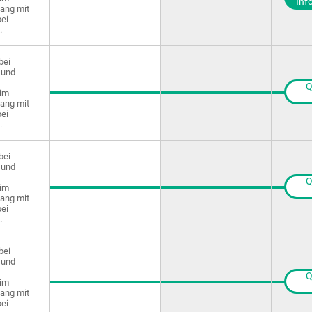
Inf
ng mit
ei
.
bei
 und
Q
im
ng mit
ei
.
bei
 und
Q
im
ng mit
ei
.
bei
 und
Q
im
ng mit
ei