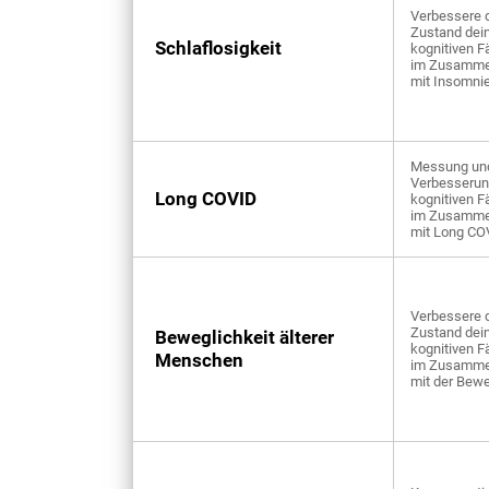
Verbessere 
Zustand dei
Schlaflosigkeit
kognitiven F
im Zusamm
mit Insomni
Messung un
Verbesserun
Long COVID
kognitiven F
im Zusamm
mit Long CO
Verbessere 
Zustand dei
Beweglichkeit älterer
kognitiven F
Menschen
im Zusamm
mit der Bewe