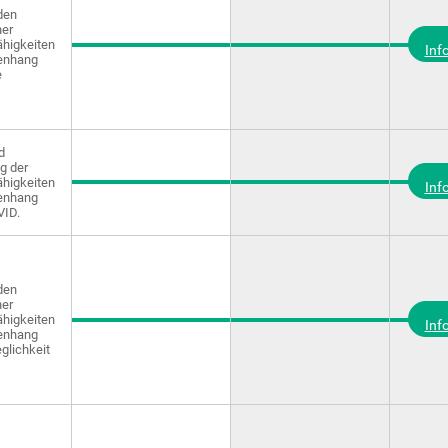
den
ner
ähigkeiten
Inf
enhang
e
d
g der
ähigkeiten
Inf
enhang
VID.
den
ner
ähigkeiten
Inf
enhang
glichkeit