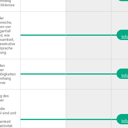
enhang
r Sklerose
der
ereiche,
ten von
ganfall
nd, wie
Inf
ksamkeit,
exekutive
 Sprache
rung.
den
ner
ähigkeiten
Inf
enhang
enie
g des
ner
 die
l sind und
Inf
amkeit
ktivität