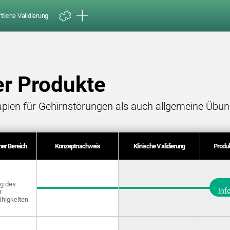
liche Validierung
er Produkte
pien für Gehirnstörungen als auch allgemeine Übun
er Bereich
Konzeptnachweis
Klinische Validierung
Produk
g des
Inf
r
ähigkeiten