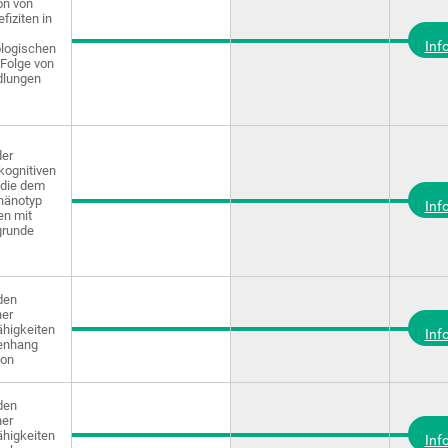
on von
fiziten in
Inf
logischen
 Folge von
dlungen
der
kognitiven
 die dem
hänotyp
Inf
n mit
grunde
den
ner
ähigkeiten
Inf
enhang
ion
den
ner
ähigkeiten
Inf