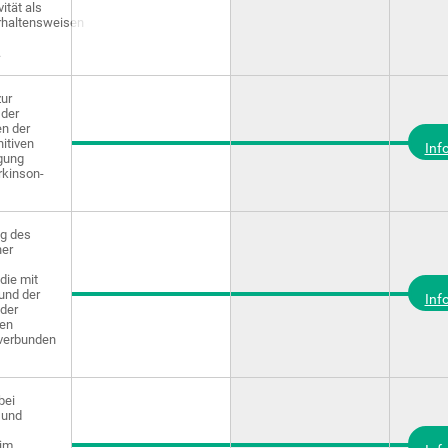
ität als
rhaltensweisen
.
zur
 der
n der
nitiven
Inf
gung
rkinson-
g des
ner
die mit
und der
Inf
der
hen
 verbunden
bei
 und
im