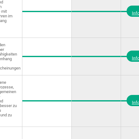
nd
n
 mit
Inf
hren im
ang
den
ner
ähigkeiten
Inf
enhang
scheinungen
jene
rozesse,
llgemeinen
e
nd
Inf
besser zu
u
 und zu