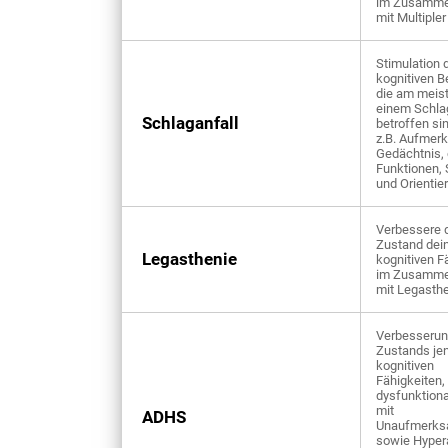
im Zusamm
mit Multiple
Stimulation 
kognitiven B
die am meis
einem Schla
Schlaganfall
betroffen si
z.B. Aufmer
Gedächtnis, 
Funktionen,
und Orientie
Verbessere 
Zustand dei
Legasthenie
kognitiven F
im Zusamm
mit Legasth
Verbesserun
Zustands je
kognitiven
Fähigkeiten,
dysfunktiona
mit
ADHS
Unaufmerks
sowie Hypera