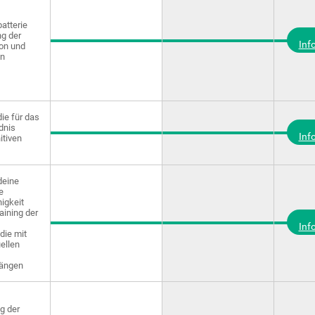
atterie
g der
Inf
on und
en
ie für das
dnis
Inf
itiven
deine
e
igkeit
aining der
Inf
die mit
uellen
ängen
g der