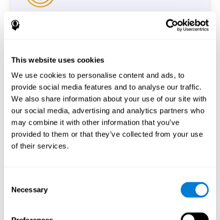
Kognitive Bewertung der
Konzentration
(CAB-AT)
This website uses cookies
Dieser kognitive Konzentrationstest (CAB-AT) ermöglicht
We use cookies to personalise content and ads, to
die präzise Bewertung von relevanten kognitiven
provide social media features and to analyse our traffic.
Fähigkeiten, wie fokussierte Aufmerksamkeit, Inhibition
We also share information about your use of our site with
oder Überwachungsfähigkeit. Insgesamt werden mit
dieser Bewertung vier kognitive Kapazitäten bewertet.
our social media, advertising and analytics partners who
may combine it with other information that you’ve
Diese Bewertung liefert dir verschiedene Daten über deine
provided to them or that they’ve collected from your use
Kognition, aus denen hervorgeht, wo deine Stärken liegen
of their services.
und welche Fähigkeiten du trainieren solltest.
Beginnen
Consent
Necessary
Selection