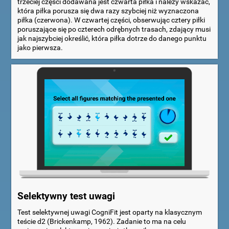
trzeciej części dodawana jest czwarta piłka i należy wskazać,
która piłka porusza się dwa razy szybciej niż wyznaczona
piłka (czerwona). W czwartej części, obserwując cztery piłki
poruszające się po czterech odrębnych trasach, zdający musi
jak najszybciej określić, która piłka dotrze do danego punktu
jako pierwsza.
Selektywny test uwagi
Test selektywnej uwagi CogniFit jest oparty na klasycznym
teście d2 (Brickenkamp, 1962). Zadanie to ma na celu