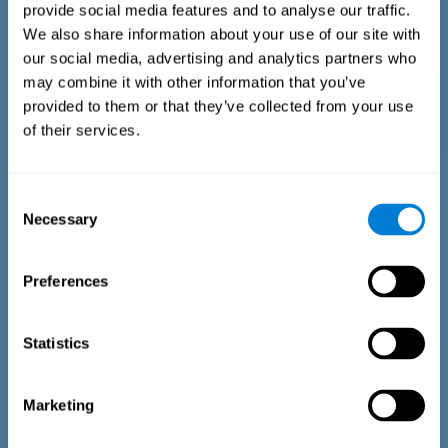
osoba badana musi wybrać jedną z trzech możliwości: 1)
provide social media features and to analyse our traffic.
przedmiot jest prezentowany w zadaniu po raz pierwszy lub
We also share information about your use of our site with
2) kiedy ostatnio się pojawił, przedmiot został
wypowiedziany lub 3) kiedy ostatnio się pojawił, przedmiot
our social media, advertising and analytics partners who
został przedstawiony jako obraz.
may combine it with other information that you’ve
provided to them or that they’ve collected from your use
of their services.
Consent
Necessary
Selection
Preferences
Statistics
Test szacowania czasu
Test szacowania EST-II oparty jest na teście wzorca czasu
Marketing
trwania, ang. Duration Pattern Test (DPT) (Frota & Pereira,
2003). Zdający proszony jest o przerwanie trwającego