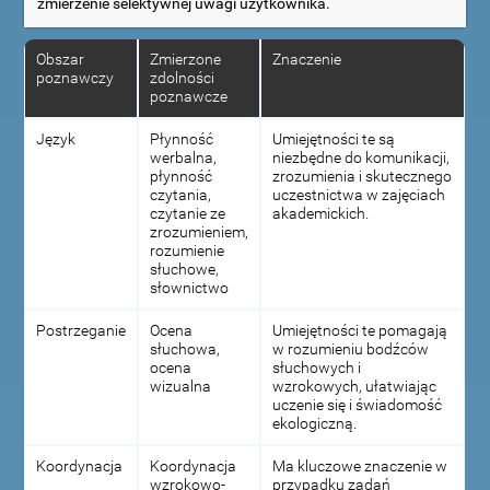
zmierzenie selektywnej uwagi użytkownika.
Obszar
Zmierzone
Znaczenie
poznawczy
zdolności
poznawcze
Język
Płynność
Umiejętności te są
werbalna,
niezbędne do komunikacji,
płynność
zrozumienia i skutecznego
czytania,
uczestnictwa w zajęciach
czytanie ze
akademickich.
zrozumieniem,
rozumienie
słuchowe,
słownictwo
Postrzeganie
Ocena
Umiejętności te pomagają
słuchowa,
w rozumieniu bodźców
ocena
słuchowych i
wizualna
wzrokowych, ułatwiając
uczenie się i świadomość
ekologiczną.
Koordynacja
Koordynacja
Ma kluczowe znaczenie w
wzrokowo-
przypadku zadań