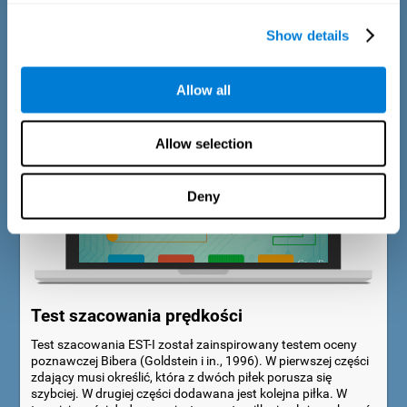
bodźca słuchowego, aby odtworzyć dokładny czas trwania
bodźca przedstawionego wcześniej. W pierwszej części
Show details
zadania bodźcu towarzyszy animowany rysunek. W drugiej
części zadania rysunek pozostaje nieruchomy.
Allow all
Allow selection
Deny
Test szacowania prędkości
Test szacowania EST-I został zainspirowany testem oceny
poznawczej Bibera (Goldstein i in., 1996). W pierwszej części
zdający musi określić, która z dwóch piłek porusza się
szybciej. W drugiej części dodawana jest kolejna piłka. W