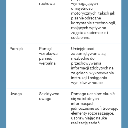
ruchowa
wymagających
umiejętności
motorycznych, takich jak
pisanie odręczne i
korzystanie z technologii,
mających wpływ na
zajęcia akademickie i
codzienne.
Pamięć
Pamięć
Umiejętności
wzrokowa,
zapamiętywania są
pamięć
niezbędne do
werbalna
przechowywania
informacji zdobytych na
zajęciach, wykonywania
instrukcji i osiągania
wyników w nauce.
Uwaga
Selektywna
Pomaga uczniom skupić
uwaga
się na istotnych
informacjach,
jednocześnie odfiltrowując
elementy rozpraszające,
usprawniając naukę i
realizację zadań.