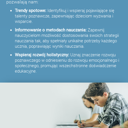
pozwalają nam:
Trendy spotowe:
Identyfikuj i wspieraj pojawiające się
talenty poznawcze, zapewniając dzieciom wyzwania i
wsparcie.
Informowanie o metodach nauczania:
Zapewnij
nauczycielom możliwość dostosowania swoich strategii
nauczania tak, aby spełniały unikalne potrzeby każdego
ucznia, poprawiając wyniki nauczania.
Wspieraj rozwój holistyczny:
Uznaj znaczenie rozwoju
poznawczego w odniesieniu do rozwoju emocjonalnego i
społecznego, promując wszechstronne doświadczenie
edukacyjne.