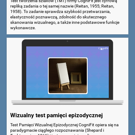
Test tworzenia szlaków (TMT) firmy CogniFit jest cyfrową
repliką zadania o tej samej nazwie (Reitan, 1955; Reitan,
1958). To zadanie sprawdza szybkość przetwarzania,
elastyczność poznawczą, zdolność do skutecznego
skanowania wizualnego, a także inne podstawowe funkcje
wykonawcze.
Wizualny test pamięci epizodycznej
Test Pamięci Wizualnej Epizodycznej CogniFit opiera się na
paradygmacie ciągłego rozpoznawania (Shepard i