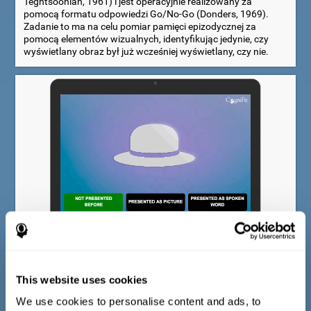
Teghtsoonian, 1961) i jest operacyjnie realizowany za
pomocą formatu odpowiedzi Go/No-Go (Donders, 1969).
Zadanie to ma na celu pomiar pamięci epizodycznej za
pomocą elementów wizualnych, identyfikując jedynie, czy
wyświetlany obraz był już wcześniej wyświetlany, czy nie.
Multimodalny test pamięci leksykalnej
Test identyfikacji COM-NAM jest oparty na Boston Naming
This website uses cookies
Test (Kaplan et al., 1983) oraz na teście słownictwa z WAIS-
III (Wechsler, 1997). Dla każdego pokazanego przedmiotu
We use cookies to personalise content and ads, to