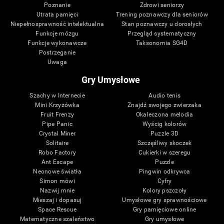
Poznanie
Zdrowi seniorzy
Utrata pamięci
Trening poznawczy dla seniorów
Niepełnosprawność intelektualna
Stan poznawczy u dorosłych
Funkcje mózgu
Przegląd systematyczny
Funkcje wykonawcze
Taksonomia SG4D
Postrzeganie
Uwaga
Gry Umysłowe
Szachy w Internecie
Audio tenis
Mini Krzyżówka
Znajdź swojego zwierzaka
Fruit Frenzy
Okaleczona melodia
Pipe Panic
Wyścig kolorów
Crystal Miner
Puzzle 3D
Solitaire
Szczęśliwy skoczek
Robo Factory
Cukierki w szeregu
Ant Escape
Puzzle
Neonowe światła
Pingwin odkrywca
Simon mówi
Cyfry
Nazwij mnie
Kolory pszczoły
Mieszaj i dopasuj
Umysłowe gry sprawnościowe
Space Rescue
Gry pamięciowe online
Matematyczne szaleństwo
Gry umysłowe