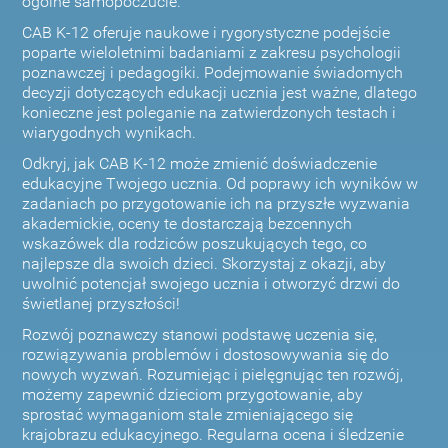
ogólne samopoczucie.
CAB K-12 oferuje naukowe i rygorystyczne podejście
poparte wieloletnimi badaniami z zakresu psychologii
poznawczej i pedagogiki. Podejmowanie świadomych
decyzji dotyczących edukacji ucznia jest ważne, dlatego
konieczne jest poleganie na zatwierdzonych testach i
wiarygodnych wynikach.
Odkryj, jak CAB K-12 może zmienić doświadczenie
edukacyjne Twojego ucznia. Od poprawy ich wyników w
zadaniach po przygotowanie ich na przyszłe wyzwania
akademickie, oceny te dostarczają bezcennych
wskazówek dla rodziców poszukujących tego, co
najlepsze dla swoich dzieci. Skorzystaj z okazji, aby
uwolnić potencjał swojego ucznia i otworzyć drzwi do
świetlanej przyszłości!
Rozwój poznawczy stanowi podstawę uczenia się,
rozwiązywania problemów i dostosowywania się do
nowych wyzwań. Rozumiejąc i pielęgnując ten rozwój,
możemy zapewnić dzieciom przygotowanie, aby
sprostać wymaganiom stale zmieniającego się
krajobrazu edukacyjnego. Regularna ocena i śledzenie