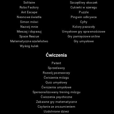
Solitaire
Szczęśliwy skoczek
Robo Factory
Cukierki w szeregu
Ant Escape
Puzzle
Neonowe światła
Pingwin odkrywca
Simon mówi
Cyfry
Nazwij mnie
Kolory pszczoły
Mieszaj i dopasuj
Umysłowe gry sprawnościowe
Space Rescue
Gry pamięciowe online
Matematyczne szaleństwo
Gry umysłowe
Wyścig kulek
Ćwiczenia
Patent
Sprzedawcy
Rozwój poznawczy
Ćwiczenia mózgu
Quiz umysłowy
Ćwiczenia umysłowe
Spersonalizowany trening mózgu
Ćwiczenia psychiczne
Zabawne gry matematyczne
Czytanie ze zrozumieniem
Uzdolnione dzieci