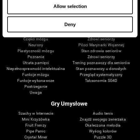
Allow selection
Twój Mózg
Badanie Zdrowia
Deny
Mózg i umysł
Cyfrowa walidacja terapii
O Twoim mózgu
Gry komputerowe
Części mózgu
Zdrowi seniorzy
Neurony
Piloci Marynarki Wojennej
Plastyczność mózgu
Stan zdrowia seniorów
Poznanie
Zdrowi seniorzy
Utrata pamięci
Trening poznawczy dla seniorów
Niepełnosprawność intelektualna
Stan poznawczy u dorosłych
Funkcje mózgu
Przegląd systematyczny
Funkcje wykonawcze
Taksonomia SG4D
Postrzeganie
Uwaga
Gry Umysłowe
Szachy w Internecie
Audio tenis
Mini Krzyżówka
Znajdź swojego zwierzaka
Fruit Frenzy
Okaleczona melodia
Pipe Panic
Wyścig kolorów
Crystal Miner
Puzzle 3D