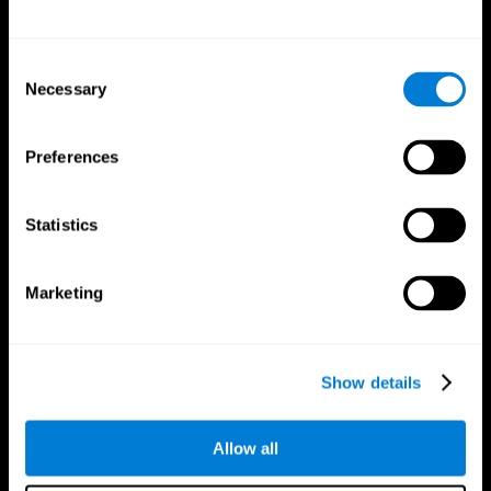
Consent
Necessary
Selection
Preferences
Aplikacja CogniFit
Statistics
Marketing
Show details
Śledź nas
Allow all