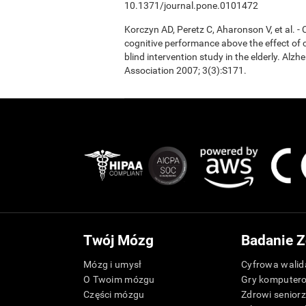
10.1371/journal.pone.0101472
Korczyn AD, Peretz C, Aharonson V, et al. 
cognitive performance above the effect of
blind intervention study in the elderly. Alz
Association 2007; 3(3):S171.
Twój Mózg
Badanie Z
Mózg i umysł
Cyfrowa walida
O Twoim mózgu
Gry komputer
Części mózgu
Zdrowi senior