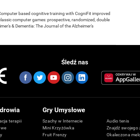
- Computer based cognitive training with CogniFit improved
 classic computer games: prospective, randomized, double
heimer's & Dementia: The Journal of the Alzheimer's
Śledź nas
drowia
Gry Umysłowe
cja terapii
Szachy w Internecie
Audio tenis
owe
Mini Krzyżówka
Znajdź swojego 
zy
Fruit Frenzy
Okaleczona mel