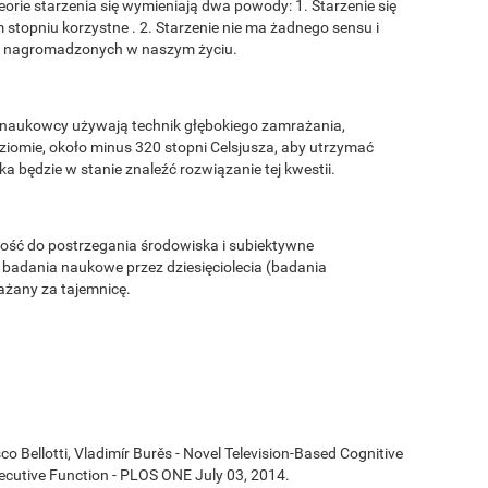
orie starzenia się wymieniają dwa powody: 1. Starzenie się
m stopniu korzystne . 2. Starzenie nie ma żadnego sensu i
 nagromadzonych w naszym życiu.
 naukowcy używają technik głębokiego zamrażania,
ziomie, około minus 320 stopni Celsjusza, aby utrzymać
a będzie w stanie znaleźć rozwiązanie tej kwestii.
ność do postrzegania środowiska i subiektywne
badania naukowe przez dziesięciolecia (badania
ażany za tajemnicę.
co Bellotti, Vladimír Burěs - Novel Television-Based Cognitive
cutive Function - PLOS ONE July 03, 2014.