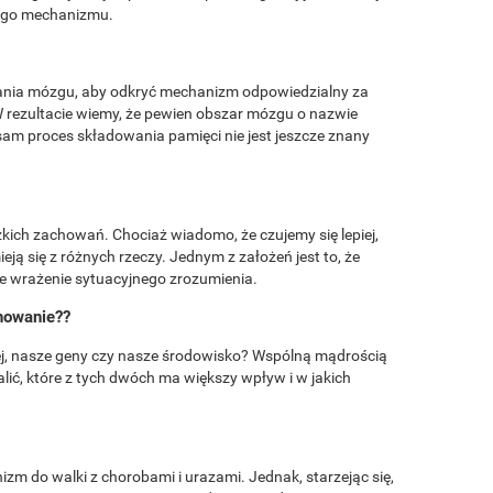
 tego mechanizmu.
ania mózgu, aby odkryć mechanizm odpowiedzialny za
rezultacie wiemy, że pewien obszar mózgu o nazwie
sam proces składowania pamięci nie jest jeszcze znany
zkich zachowań. Chociaż wiadomo, że czujemy się lepiej,
ieją się z różnych rzeczy. Jednym z założeń jest to, że
je wrażenie sytuacyjnego zrozumienia.
howanie??
ej, nasze geny czy nasze środowisko? Wspólną mądrością
stalić, które z tych dwóch ma większy wpływ i w jakich
m do walki z chorobami i urazami. Jednak, starzejąc się,