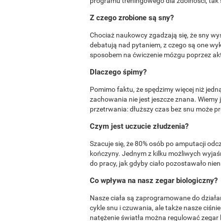
programu treningowego dla zdolności, tak
Z czego zrobione są sny?
Chociaż naukowcy zgadzają się, że sny wy
debatują nad pytaniem, z czego są one wyk
sposobem na ćwiczenie mózgu poprzez ak
Dlaczego śpimy?
Pomimo faktu, że spędzimy więcej niż jedn
zachowania nie jest jeszcze znana. Wiemy 
przetrwania: dłuższy czas bez snu może pr
Czym jest uczucie złudzenia?
Szacuje się, że 80% osób po amputacji odcz
kończyny. Jednym z kilku możliwych wyjaśni
do pracy, jak gdyby ciało pozostawało nie
Co wpływa na nasz zegar biologiczny?
Nasze ciała są zaprogramowane do działa
cykle snu i czuwania, ale także nasze ciśnie
natężenie światła można regulować zegar bi