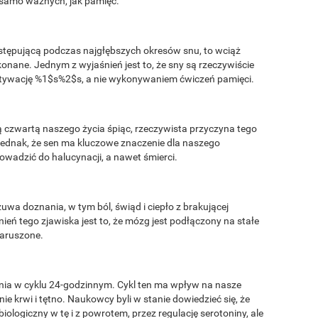
 samo ważnych, jak pamięć.
stępującą podczas najgłębszych okresów snu, to wciąż
onane. Jednym z wyjaśnień jest to, że sny są rzeczywiście
tywację %1$s%2$s, a nie wykonywaniem ćwiczeń pamięci.
ą czwartą naszego życia śpiąc, rzeczywista przyczyna tego
jednak, że sen ma kluczowe znaczenie dla naszego
owadzić do halucynacji, a nawet śmierci.
uwa doznania, w tym ból, świąd i ciepło z brakującej
eń tego zjawiska jest to, że mózg jest podłączony na stałe
naruszone.
nia w cyklu 24-godzinnym. Cykl ten ma wpływ na nasze
nie krwi i tętno. Naukowcy byli w stanie dowiedzieć się, że
ologiczny w tę i z powrotem, przez regulację serotoniny, ale