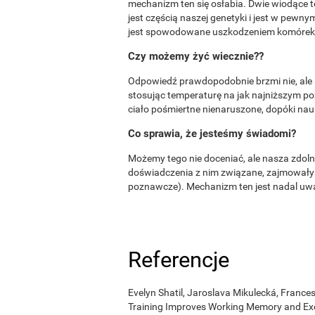
mechanizm ten się osłabia. Dwie wiodące te
jest częścią naszej genetyki i jest w pewny
jest spowodowane uszkodzeniem komórek
Czy możemy żyć wiecznie??
Odpowiedź prawdopodobnie brzmi nie, ale
stosując temperaturę na jak najniższym po
ciało pośmiertne nienaruszone, dopóki nauk
Co sprawia, że jesteśmy świadomi?
Możemy tego nie doceniać, ale nasza zdol
doświadczenia z nim związane, zajmowały 
poznawcze). Mechanizm ten jest nadal uw
Referencje
Evelyn Shatil, Jaroslava Mikulecká, Frances
Training Improves Working Memory and Exe