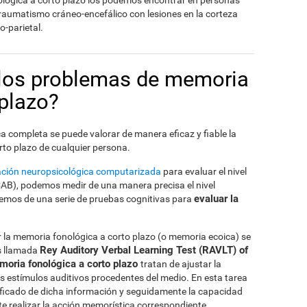
ológica a corto plazo los podemos encontrar en personas
 traumatismo cráneo-encefálico con lesiones en la corteza
o-parietal.
los problemas de memoria
 plazo?
a completa se puede valorar de manera eficaz y fiable la
to plazo de cualquier persona.
uación neuropsicológica computarizada
para evaluar el nivel
CAB), podemos medir de una manera precisa el nivel
evaluar la
nemos de una serie de pruebas cognitivas para
ar la memoria fonológica a corto plazo (o memoria ecoica) se
Rey Auditory Verbal Learning Test (RAVLT) of
as llamada
moria fonológica a corto plazo
tratan de ajustar la
os estímulos auditivos procedentes del medio. En esta tarea
gnificado de dicha información y seguidamente la capacidad
e realizar la acción memorística correspondiente.