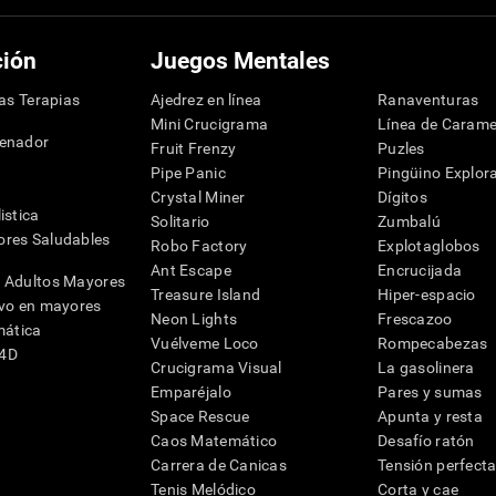
ción
Juegos Mentales
las Terapias
Ajedrez en línea
Ranaventuras
Mini Crucigrama
Línea de Carame
denador
Fruit Frenzy
Puzles
Pipe Panic
Pingüino Explor
Crystal Miner
Dígitos
istica
Solitario
Zumbalú
res Saludables
Robo Factory
Explotaglobos
Ant Escape
Encrucijada
 Adultos Mayores
Treasure Island
Hiper-espacio
ivo en mayores
Neon Lights
Frescazoo
mática
Vuélveme Loco
Rompecabezas
G4D
Crucigrama Visual
La gasolinera
Emparéjalo
Pares y sumas
Space Rescue
Apunta y resta
Caos Matemático
Desafío ratón
Carrera de Canicas
Tensión perfect
Tenis Melódico
Corta y cae