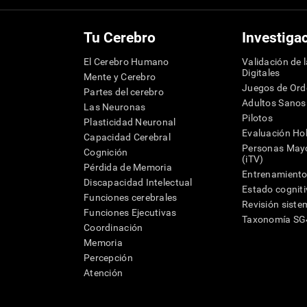
Tu Cerebro
Investiga
El Cerebro Humano
Validación de 
Digitales
Mente y Cerebro
Juegos de Or
Partes del cerebro
Adultos Sanos
Las Neuronas
Pilotos
Plasticidad Neuronal
Evaluación Hol
Capacidad Cerebral
Personas Mayo
Cognición
(iTV)
Pérdida de Memoria
Entrenamiento
Discapacidad Intelectual
Estado cognit
Funciones cerebrales
Revisión siste
Funciones Ejecutivas
Taxonomía S
Coordinación
Memoria
Percepción
Atención