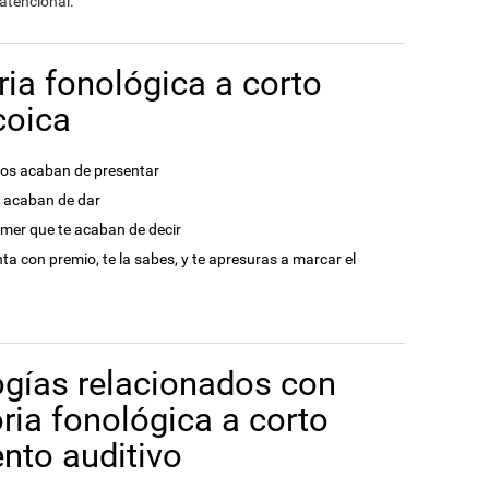
 atencional.
a fonológica a corto
coica
nos acaban de presentar
s acaban de dar
comer que te acaban de decir
a con premio, te la sabes, y te apresuras a marcar el
ogías relacionados con
ria fonológica a corto
nto auditivo