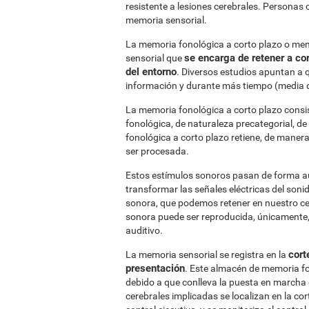
resistente a lesiones cerebrales. Persona
memoria sensorial.
La memoria fonológica a corto plazo o me
se encarga de retener a co
sensorial que
del entorno
. Diversos estudios apuntan a
información y durante más tiempo (media d
La memoria fonológica a corto plazo consi
fonológica, de naturaleza precategorial, de
fonológica a corto plazo retiene, de manera 
ser procesada.
Estos estímulos sonoros pasan de forma au
transformar las señales eléctricas del so
sonora, que podemos retener en nuestro ce
sonora puede ser reproducida, únicamente, 
auditivo.
cort
La memoria sensorial se registra en la
presentación
. Este almacén de memoria fo
debido a que conlleva la puesta en marcha 
cerebrales implicadas se localizan en la co