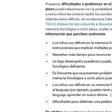
dificultades o problemas en e
Presentar
plazo
puede relacionarse con la posibilida
a estos niños les costará repetir los sonido
Además estos déficits, se correlaciona habi
TDA-H
,
dislexia de tipo adquirida
y
discalcul
memoria fonológica a corto plazo, suelen 
información que perciben oralmente
.
Los niños con déficits en la memoria fo
instrucciones que implican múltiples p
Necesitan más tiempo para reconocer y
Un bajo desempeño académico puede, 
fonológico deficiente.
Es frecuente que se presenten problem
memoria fonológica a corto plazo puede
Los niños con déficits en su memoria f
el lenguaje (por ejemplo, pueden tener
lenguaje, aprender un nuevo idioma...)
Dificultades para deletrear una palabra