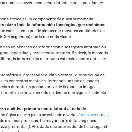
s con amnesia severa conservan intacta esta capacidad de
moria ecoica es un componente de nuestra memoria
rto plazo toda la información fonológica que recibimos
 que este sistema puede almacenar mayores cantidades de
e 3-4 segundos) que la memoria visual.
ste en un almacén de información que registra información
 gran capacidad y persistencia limitada. Es decir, la memoria
literal, la información del input o estímulo sonoro antes de
tomática al procesador auditivo central, que se ocupa de
nido en conceptos mentales, formando un tipo de imagen
rebro durante un periodo breve de tiempo. La imagen
durante ese breve periodo de tiempo que sigue al estímulo
eza auditiva primaria contralateral al oído de
nológica a corto plazo se extiende a varias
áreas cerebrales
,
de diversos procesos. La mayor parte de las regiones
rteza prefrontal (CPF), dado que aquí es donde tiene lugar el