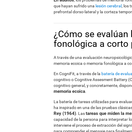
En adultos
, los problemas de memoria fon
que hayan sufrido una
lesión cerebral
, los
prefrontal dorso-lateral y la corteza tempor
¿Cómo se evalúan 
fonológica a corto
A través de una evaluación neuropsicológic
memoria ecoica o memoria fonológica a cor
En CogniFit, a través de la
batería de eval
cognitivo o Cognitive Assesment Battery (
cognitivo general, y concretamente, dispo
memoria ecoica
.
La batería de tareas utilizadas para evalu
ha inspirado en una de las pruebas clásic
Rey (1964)
tareas que miden la me
. Las
capacidad de la persona para interpretar l
interviene el proceso de extracción del si
para comprender el mensaje para finalment