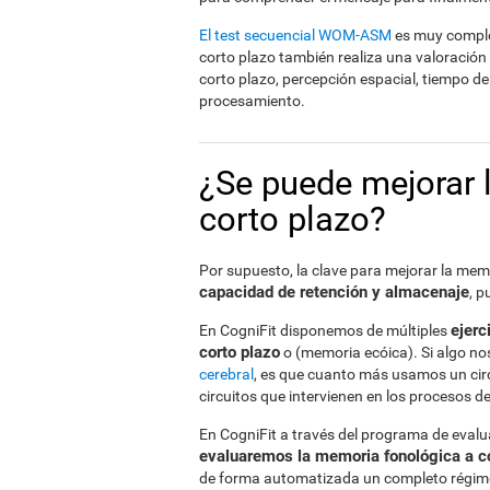
El test secuencial WOM-ASM
es muy comple
corto plazo también realiza una valoración 
corto plazo, percepción espacial, tiempo d
procesamiento.
¿Se puede mejorar 
corto plazo?
Por supuesto, la clave para mejorar la mem
capacidad de retención y almacenaje
, 
ejerc
En CogniFit disponemos de múltiples
corto plazo
o (memoria ecóica). Si algo nos
cerebral
, es que cuanto más usamos un circu
circuitos que intervienen en los procesos d
En CogniFit a través del programa de eval
evaluaremos la memoria fonológica a co
de forma automatizada un completo régi