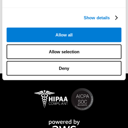
CogniFit 的認知刺激程序是由研究突觸可塑性和神經發生的科學
家、神經學家和認知心理學家團隊創建的。 獲得專利的認知刺激
系統可精確評估估計能力、計劃能力、記憶力和各種其他基本認
Show details
知技能。 根據這些結果，程序會自動創建完整的大腦訓練方案，
並關注用戶最薄弱的技能。
持續而勤奮的訓練是刺激和改善與估計能力相關的認知過程的關
Allow all
鍵。 CogniFit 被全世界的醫學和科學界使用。 您所需要的只是每
天訓練15 分鐘，每週 2-3 次。
Allow selection
該程序可通過 Android 和 Apple 設備線上獲取。 這些練習有趣且
互動性強，讓大腦訓練變得有趣。 每次課程結束後，您都會看到
一張包含您的認知進度的詳細圖表。
Deny