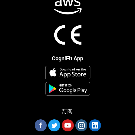
CogniFit App
訂閱