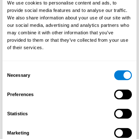
We use cookies to personalise content and ads, to
估計測試有助於評估用戶如何對每個任務中的某些方面進行
provide social media features and to analyse our traffic.
預測和估計，例如速度、距離、時間、大小等。用戶必須仔
We also share information about your use of our site with
細跟踪屏幕上的刺激才能獲得最佳分數。
our social media, advertising and analytics partners who
估計能力測試II
通過呈現用戶必須記住，並隨後需要重複的聽
may combine it with other information that you’ve
覺信息，來測量用戶的估計能力。 此任務測量估計和短期記
provided to them or that they’ve collected from your use
憶。 用戶應在安靜的區域執行任務，遠離外部噪音或干擾。
of their services.
估計能力測試III
要求用戶預測或預計屏幕上圖形之間的位置
和距離。 在此任務中，我們將考察用戶的形狀識別（空間視
覺），以及他們從 3D 角度感知距離和物體大小的能力。
Consent
Necessary
Selection
如何改善你的估計能力？
與許多其他認知能力一樣，CogniFit 擁有幫助您訓練和提高估計
Preferences
能力的工具。
CogniFit 的認知刺激練習可以幫助您改善記憶、計劃和估計等大
Statistics
腦功能。 研究
神經可塑性
告訴我們，我們使用特定神經迴路的次
數越多，神經可塑性就越強。 這是 CogniFit 訓練計劃的基礎，當
應用估計能力中使用的神經迴路時，我們能夠訓練和提高我們預
Marketing
測和估計未來事件和位置的能力。