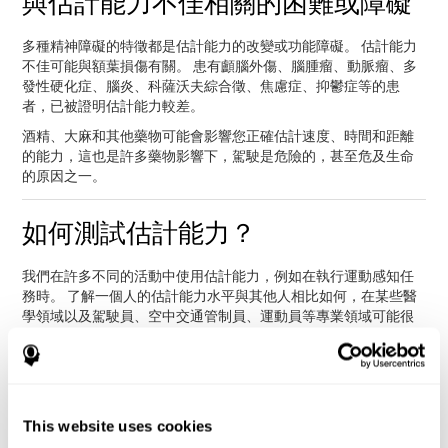
與估計能力不佳相關的困難或障礙
多種精神障礙的特徵都是估計能力的改變或功能障礙。 估計能力
不佳可能與額葉損傷有關。 患有顱腦外傷、腦腫瘤、動脈瘤、多
發性硬化症、腦炎、科薩沃夫綜合徵、焦慮症、抑鬱症等的患
者，已被證明估計能力較差。
酒精、大麻和其他藥物可能會影響您正確估計速度、時間和距離
的能力，這也是許多藥物影響下，駕駛是危險的，甚至危及生命
的原因之一。
如何測試估計能力？
我們在許多不同的活動中使用估計能力，例如在執行運動感知任
務時。 了解一個人的估計能力水平與其他人相比如何，在某些醫
學領域以及駕駛員、空中交通管制員、運動員等專業領域可能很
重要。
通過
完整的神經心理學評估
，您將能夠快速、仔細地測量各種認
知技能，如估計、短期記憶、計劃等。
CogniFit 使用許多任務來評估用戶估計速度、距離、時間等的能
This website uses cookies
力。