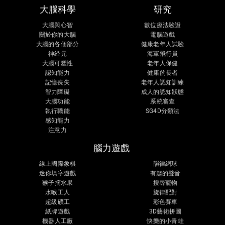
大腦科學
研究
大腦與心智
數位療法驗證
關於你的大腦
電腦遊戲
大腦的各個部分
健康老年人試驗
神经元
海軍飛行員
大腦可塑性
老年人保健
認知能力
健康的長者
記憶喪失
老年人認知訓練
智力障礙
成人的認知狀態
大腦功能
系統審查
執行職能
SG4D分類法
感知能力
注意力
腦力遊戲
線上國際象棋
韻律網球
迷你填字遊戲
有趣的聲音
猴子摘水果
搜尋寵物
水喉工人
旋律配對
超級礦工
彩色賽車
紙牌遊戲
3D藝術拼圖
機器人工廠
快樂的小青蛙