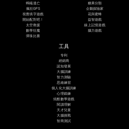
螞蟻逃亡
糖果分類
瘋狂GPS
企鵝探險家
視覺填字遊戲
花與蜜蜂
開始配對吧！
益智遊戲
太空救援
線上記憶遊戲
數學狂魔
腦力遊戲
彈珠比賽
工具
专利
經銷商
認知發展
大腦訓練
智力測驗
思維練習
個人化大腦訓練
心理鍛鍊
炫酷數學遊戲
閱讀理解
天才兒童
大腦挑戰
智商測試