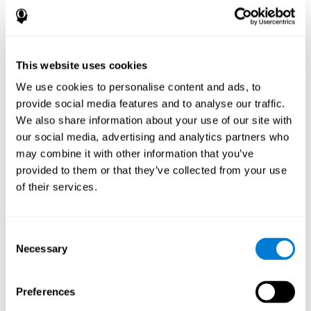
慢性創傷性腦病
的人可能會出現意義辨認改變。
如何衡量和評估辨認能力？
This website uses cookies
辨認能力使您可以輕鬆有效地執行日常任務，所以對其進行評估
學術
並了解您的識別水平在多個領域都會有所幫助：
，因為它將
We use cookies to personalise content and ads, to
臨床/醫學
有助於了解孩子是否會難以辨認規則和公式，
，因為它
provide social media features and to analyse our traffic.
將幫助醫生知道患者是否難以辨認他們的藥物、家人或家庭。 最
We also share information about your use of our site with
專業
後，了解認可對於
領域很有幫助，因為它將有助於了解員工
our social media, advertising and analytics partners who
是否能夠辨認材料或客戶並與之合作。
may combine it with other information that you’ve
神經心理學評估< / strong>
使用
，可以有效、可靠地測量許多不
provided to them or that they’ve collected from your use
CogniFit 評估識別能力的評估
同的認知技能。
基於經典的連續
of their services.
表現測試 (CPT)、記憶欺騙測試 (TOMM)、Hooper視覺組織任務
(VOT) 和注意力變量測試 (CPT)、記憶欺騙測試 (TOMM)、
Hooper視覺組織任務 (VOT) 和注意力變量測試 (托瓦）。 除了識
別之外，評估還測量反應時間、工作記憶、視覺掃描和空間感
Consent
知。
Necessary
Selection
辨識測試 WOM-REST a>：螢幕上將出現三個物件。 用戶首先
必須盡快記住物件出現的順序。 然後將呈現四個包含三個物
Preferences
件的選項，用戶必須選擇第一個次顯示的選項。