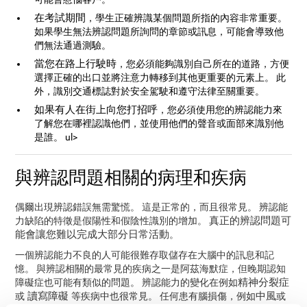
在考試期間
，學生正確辨識某個問題所指的內容非常重要。
如果學生無法辨認問題所詢問的章節或訊息，可能會導致他
們無法通過測驗。
當您在路上行駛時
，您必須能夠識別自己所在的道路，方便
選擇正確的出口並將注意力轉移到其他更重要的元素上。 此
外，識別交通標誌對於安全駕駛和遵守法律至關重要。
如果有人在街上向您打招呼
，您必須使用您的辨認能力來
了解您在哪裡認識他們，並使用他們的聲音或面部來識別他
是誰。 ul>
與辨認問題相關的病理和疾病
偶爾出現辨認錯誤無需驚慌。 這是正常的，而且很常見。 辨認能
真正的辨認問題可
力缺陷的特徵是假陽性和假陰性識別的增加。
能會讓您難以完成大部分日常活動
。
一個辨認能力不良的人可能很難存取儲存在大腦中的訊息和記
憶。 與辨認相關的最常見的疾病之一是阿茲海默症，但晚期認知
精神分裂症
障礙症也可能有類似的問題。 辨認能力的變化在例如
讀寫障礙
中風
或
等疾病中也很常見。 任何患有腦損傷，例如
或