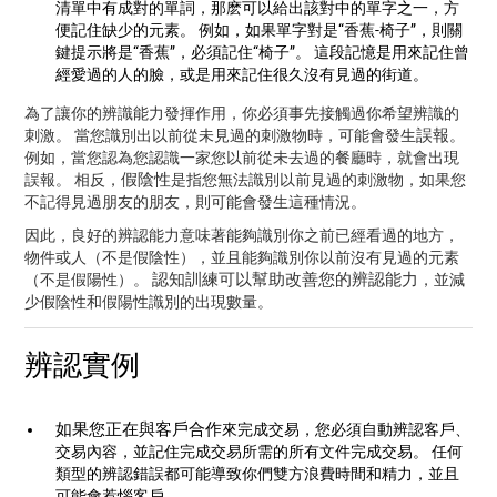
清單中有成對的單詞，那麽可以給出該對中的單字之一，方
便記住缺少的元素。 例如，如果單字對是“香蕉-椅子”，則關
鍵提示將是“香蕉”，必須記住“椅子”。 這段記憶是用來記住曾
經愛過的人的臉，或是用來記住很久沒有見過的街道。
為了讓你的辨識能力發揮作用，你必須事先接觸過你希望辨識的
誤報
刺激。 當您識別出以前從未見過的刺激物時，可能會發生
。
例如，當您認為您認識一家您以前從未去過的餐廳時，就會出現
假陰性
誤報。 相反，
是指您無法識別以前見過的刺激物，如果您
不記得見過朋友的朋友，則可能會發生這種情況。
因此，良好的辨認能力意味著能夠識別你之前已經看過的地方，
物件或人（不是假陰性），並且能夠識別你以前沒有見過的元素
認知訓練可以幫助改善您的辨認能力
（不是假陽性）。
，並減
少假陰性和假陽性識別的出現數量。
辨認實例
如果您正在與客戶合作
來完成交易，您必須自動辨認客戶、
交易內容，並記住完成交易所需的所有文件完成交易。 任何
類型的辨認錯誤都可能導致你們雙方浪費時間和精力，並且
可能會惹惱客戶。