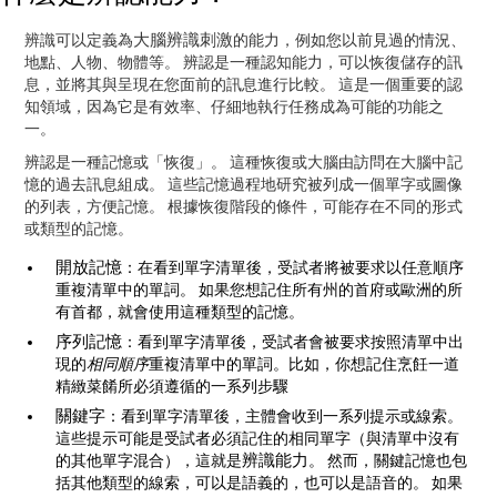
大腦辨識刺激
辨識可以定義為
的能力，例如您以前見過的情況、
地點、人物、物體等。 辨認是一種認知能力，可以恢復儲存的訊
息，並將其與呈現在您面前的訊息進行比較。 這是一個重要的認
知領域，因為它是有效率、仔細地執行任務成為可能的功能之
一。
辨認是一種記憶或「恢復」。 這種恢復或大腦由訪問在大腦中記
憶的過去訊息組成。 這些記憶過程地研究被列成一個單字或圖像
的列表，方便記憶。 根據恢復階段的條件，可能存在不同的形式
或類型的記憶。
開放記憶
：在看到單字清單後，受試者將被要求以任意順序
重複清單中的單詞。 如果您想記住所有州的首府或歐洲的所
有首都，就會使用這種類型的記憶。
序列記憶
：看到單字清單後，受試者會被要求按照清單中出
現的
相同順序
重複清單中的單詞。比如，你想記住烹飪一道
精緻菜餚所必須遵循的一系列步驟
關鍵字
：看到單字清單後，主體會收到一系列提示或線索。
這些提示可能是受試者必須記住的相同單字（與清單中沒有
辨識能力
的其他單字混合），這就是
。 然而，關鍵記憶也包
括其他類型的線索，可以是語義的，也可以是語音的。 如果