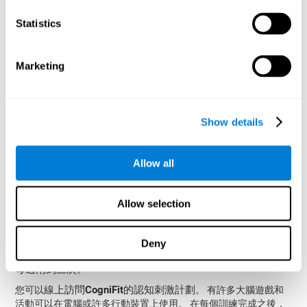
如何恢復或提高辨認能力？
Statistics
所有認知能力，包括辨識能力，都可以訓練和提升。 CogniFit 可
Marketing
以透過提供個人化訓練計劃來提供協助。
大腦可塑性
是康復和提高識別能力的基礎和其他認知技能。
CogniFit 擁有一套由神經心理學家和科學家團隊設計的練習，可
以幫助改善識別和其他認知功能的缺陷。 大腦及其神經網路透過
Show details
不斷的練習變得更強、更有效率，所以持續的訓練有助於改善與
辨識相關的大腦結構。
Allow all
CognIFit團隊是由專門從事大腦可塑性和神經發生領域的專業人員
個人化認知刺激計劃
團隊創建的，我們能夠創建
以滿足每個用戶
的需求。 這個程序從密切評估認知和其他基本認知功能開始。 透
Allow selection
過此評估的結果，創建個人化認知程序，幫助訓練和加強每個特
定用戶需要訓練的認知領域。
CogniFit具有評估工具
評估是充分利用訓練計劃的關鍵。
和恢復
Deny
CogniFit的訓練計畫每天只需要15分鐘，
和優化識別的工具。
每週兩到三次
。
線上訪問CogniFit的認知刺激計劃
您可以
。 有許多大腦遊戲和
活動可以在電腦或許多行動裝置上使用。 在每個訓練完成之後，