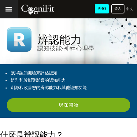
PRO
登入
中文
(繁
體)
辨認能力
認知技能-神經心理學
獲得認知測驗來評估認知
辨別和診斷受影響的認知能力
刺激和改善您的辨認能力和其他認知功能
現在開始
什麼是辨認能力？