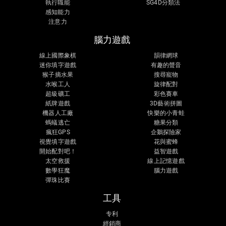
執行職能
SG4D分類法
感知能力
注意力
腦力遊戲
線上國際象棋
韻律網球
迷你填字遊戲
有趣的聲音
猴子摘水果
搜尋寵物
水喉工人
旋律配對
超級礦工
彩色賽車
紙牌遊戲
3D藝術拼圖
機器人工廠
快樂的小青蛙
螞蟻逃亡
糖果分類
瘋狂GPS
企鵝探險家
視覺填字遊戲
花與蜜蜂
開始配對吧！
益智遊戲
太空救援
線上記憶遊戲
數學狂魔
腦力遊戲
彈珠比賽
工具
专利
經銷商