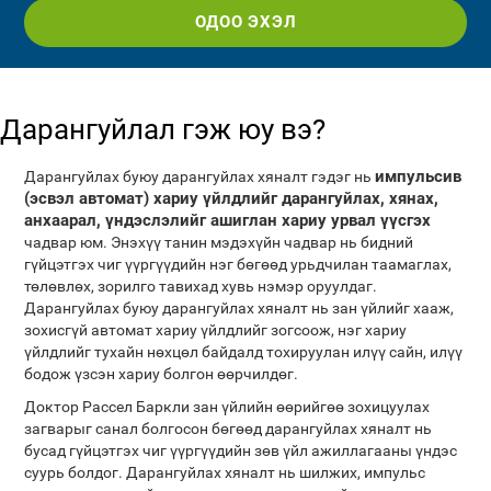
ОДОО ЭХЭЛ
Дарангуйлал гэж юу вэ?
импульсив
Дарангуйлах буюу дарангуйлах хяналт гэдэг нь
(эсвэл автомат) хариу үйлдлийг дарангуйлах, хянах,
анхаарал, үндэслэлийг ашиглан хариу урвал үүсгэх
чадвар юм. Энэхүү танин мэдэхүйн чадвар нь бидний
гүйцэтгэх чиг үүргүүдийн нэг бөгөөд урьдчилан таамаглах,
төлөвлөх, зорилго тавихад хувь нэмэр оруулдаг.
Дарангуйлах буюу дарангуйлах хяналт нь зан үйлийг хааж,
зохисгүй автомат хариу үйлдлийг зогсоож, нэг хариу
үйлдлийг тухайн нөхцөл байдалд тохируулан илүү сайн, илүү
бодож үзсэн хариу болгон өөрчилдөг.
Доктор Рассел Баркли зан үйлийн өөрийгөө зохицуулах
загварыг санал болгосон бөгөөд дарангуйлах хяналт нь
бусад гүйцэтгэх чиг үүргүүдийн зөв үйл ажиллагааны үндэс
суурь болдог. Дарангуйлах хяналт нь шилжих, импульс