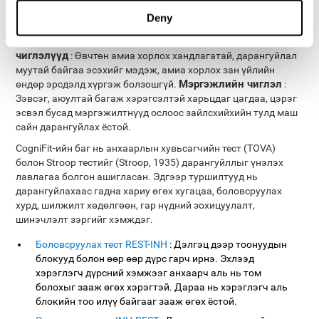
хяналтыг үнэлэх нь
янз бүрийн орчинд тустай байж болно.
Deny
Эрдмийн хүрээ
: Хүүхэд илүү анхаарал сарниулах эсвэл зан
Эмнэлгийн
авир, уур хилэнгийн асуудалтай эсэхийг мэдэх.
чиглэлүүд
: Өвчтөн амиа хорлох хандлагатай, дарангуйлал
муутай байгаа эсэхийг мэдэж, амиа хорлох зан үйлийн
Мэргэжлийн чиглэл
өндөр эрсдэлд хүргэж болзошгүй.
:
Зэвсэг, аюултай багаж хэрэгсэлтэй харьцдаг цагдаа, цэрэг
эсвэл бусад мэргэжилтнүүд ослоос зайлсхийхийн тулд маш
сайн дарангуйлах ёстой.
CogniFit-ийн баг нь анхаарлын хувьсагчийн тест (TOVA)
болон Stroop тестийг (Stroop, 1935) дарангуйллыг үнэлэх
лавлагаа болгон ашигласан. Эдгээр туршилтууд нь
дарангуйлахаас гадна хариу өгөх хугацаа, боловсруулах
хурд, шилжилт хөдөлгөөн, гар нүдний зохицуулалт,
шинэчлэлт зэргийг хэмждэг.
Боловсруулах тест REST-INH
: Дэлгэц дээр тоонуудын
блокууд болон өөр өөр дүрс гарч ирнэ. Эхлээд
хэрэглэгч дүрсний хэмжээг анхаарч аль нь том
болохыг зааж өгөх хэрэгтэй. Дараа нь хэрэглэгч аль
блокийн тоо илүү байгааг зааж өгөх ёстой.