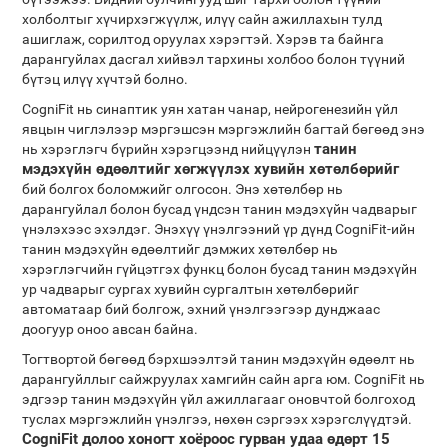
холболтыг хүчирхэгжүүлж, илүү сайн ажиллахын тулд
ашиглаж, сорилтод оруулах хэрэгтэй. Хэрэв та байнга
дарангуйлах дасгал хийвэл тархины холбоо болон түүний
бүтэц илүү хүчтэй болно.
CogniFit нь синаптик уян хатан чанар, нейрогенезийн үйл
явцын чиглэлээр мэргэшсэн мэргэжлийн багтай бөгөөд энэ
танин
нь хэрэглэгч бүрийн хэрэгцээнд нийцүүлэн
мэдэхүйн өдөөлтийг хөгжүүлэх хувийн хөтөлбөрийг
бий болгох боломжийг олгосон. Энэ хөтөлбөр нь
дарангуйлал болон бусад үндсэн танин мэдэхүйн чадварыг
үнэлэхээс эхэлдэг. Энэхүү үнэлгээний үр дүнд CogniFit-ийн
танин мэдэхүйн өдөөлтийг дэмжих хөтөлбөр нь
хэрэглэгчийн гүйцэтгэх функц болон бусад танин мэдэхүйн
ур чадварыг сургах хувийн сургалтын хөтөлбөрийг
автоматаар бий болгож, эхний үнэлгээгээр дунджаас
доогуур оноо авсан байна.
Тогтвортой бөгөөд бэрхшээлтэй танин мэдэхүйн өдөөлт нь
дарангуйллыг сайжруулах хамгийн сайн арга юм. CogniFit нь
эдгээр танин мэдэхүйн үйл ажиллагааг оновчтой болгоход
туслах мэргэжлийн үнэлгээ, нөхөн сэргээх хэрэгслүүдтэй.
CogniFit долоо хоногт хоёроос гурван удаа өдөрт 15