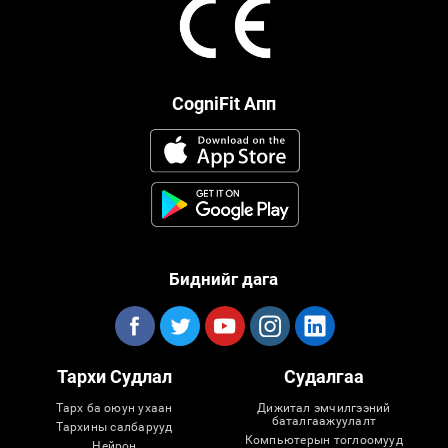
CogniFit Апп
Биднийг дага
Тархи Судлал
Судалгаа
Тарх ба оюун ухаан
Дижитал эмчилгээний
баталгаажуулалт
Тархины салбарууд
Компьютерын тоглоомууд
Нейрон