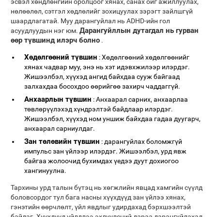
эсвэл хөндлөнгийн оролцоог хянах, санах ойг ажиллуулах,
нөлөөлөл, сэтгэл хөдлөлийг зохицуулах зэрэгт зайлшгүй
шаардлагатай. Муу дарангуйлал нь ADHD-ийн гол
Дарангуйллын дутагдал нь гурван
асуудлуудын нэг юм.
өөр түвшинд илэрч болно
.
Хөдөлгөөний түвшин
: Хөдөлгөөний хөдөлгөөнийг
хянах чадвар муу, энэ нь хэт идэвхжилээр илэрдэг.
Жишээлбэл, хүүхэд ангид байхдаа сууж байгаад
залхахдаа босохдоо өөрийгөө захирч чаддаггүй.
Анхаарлын түвшин
: Анхаарал сарних, анхаарлаа
төвлөрүүлэхэд хүндрэлтэй байдлаар илэрдэг.
Жишээлбэл, хүүхэд ном уншиж байхдаа гадаа дуугарч,
анхаарал сарниулдаг.
Зан төлөвийн түвшин
: дарангуйлах боломжгүй
импульс зан үйлээр илэрдэг. Жишээлбэл, урд явж
байгаа жолоочид бухимдах үедээ дуут дохиогоо
хангинуулна.
Тархины урд талын бүтэц нь хөгжлийн явцад хамгийн сүүлд
боловсордог тул бага насны хүүхдүүд зан үйлээ хянах,
гэнэтийн өөрчлөлт, үйл явдлыг удирдахад бэрхшээлтэй
байдаг. Хүүхдүүд үйлдлээ эхлүүлсний дараа дарангуйлахад