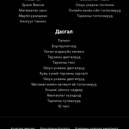
Space Rescue
Оюун ухааны тоглоом
Математик хаос
Онлайн санах ойн тоглоомууд
Марбл-уралдаан
Тархины тоглоомууд
Аялгуут теннис
Дасгал
Патент
Борлуулагчид
Танин мэдэхүйн хөгжил
Тархины дасгалууд
Тархины тест
Оюун ухааны дасгалууд
Хувь хүний ​​тархины сургалт
Оюун ухааны дасгалууд
Математикийн хөгжилтэй тоглоомууд
Уншиж ойлгох чадвар
Авьяаслаг хүүхдүүд
Тархины тулаанууд
IQ тест
Ашиглах нөхцөл
Нууцлалын бодлого
Компаны удирдах ажилтнууд