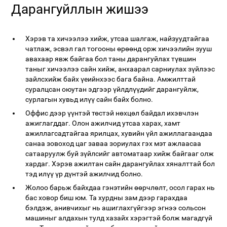
Дарангуйллын жишээ
Хэрэв та хичээлээ хийж, утсаа шалгаж, найзуудтайгаа
чатлаж, эсвэл гал тогооны өрөөнд орж хичээлийн зууш
авахаар явж байгаа бол таны дарангуйлах түвшин
таныг хичээлээ сайн хийж, анхаарал сарниулах зүйлээс
зайлсхийж байх үеийнхээс бага байна. Амжилттай
суралцсан оюутан эдгээр үйлдлүүдийг дарангуйлж,
сурлагын хувьд илүү сайн байх болно.
Оффис дээр үүнтэй төстэй нөхцөл байдал ихэвчлэн
ажиглагддаг. Олон ажилчид утсаа харах, хамт
ажиллагсадтайгаа ярилцах, хувийн үйл ажиллагаандаа
санаа зовоход цаг заваа зориулах гэх мэт ажлаасаа
сатааруулж буй зүйлсийг автоматаар хийж байгааг олж
хардаг. Хэрэв ажилтан сайн дарангуйлах хяналттай бол
тэд илүү үр дүнтэй ажилчид болно.
Жолоо барьж байхдаа гэнэтийн өөрчлөлт, осол гарах нь
бас ховор биш юм. Та хурдны зам дээр гарахдаа
бэлдэж, анивчихыг нь ашиглахгүйгээр эгнээ сольсон
машиныг алдахын тулд хазайх хэрэгтэй болж магадгүй