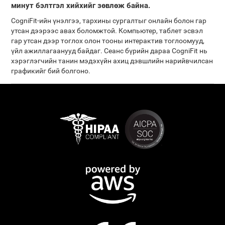
минут бэлтгэл хийхийг зөвлөж байна.
CogniFit-ийн үнэлгээ, тархины сургалтыг онлайн болон гар
утсан дээрээс авах боломжтой. Компьютер, таблет эсвэл
гар утсан дээр тоглох олон тооны интерактив тоглоомууд,
үйл ажиллагаанууд байдаг. Сеанс бүрийн дараа CogniFit нь
хэрэглэгчийн танин мэдэхүйн ахиц дэвшлийн нарийвчилсан
графикийг бий болгоно.