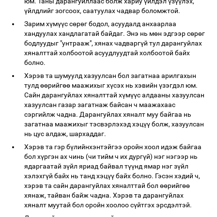
юм. Таны дарангуйллаас болж хариу үйлдэл үзүүлэх,
үйлдлийг зогсоох, саатуулах чадвар боломжтой.
Зарим хүмүүс сөрөг бодол, асуудалд анхаарлаа
хандуулах хандлагатай байдаг. Энэ нь мөн эдгээр сөрөг
бодлуудыг "унтрааж", хянах чадваргүй тул дарангуйлах
хяналттай холбоотой асуудлуудтай холбоотой байх
болно.
Хэрэв та шумуулд хазуулсан бол загатнаа арилгахын
тулд өөрийгөө маажихыг хүсэх нь хэвийн үзэгдэл юм.
Сайн дарангуйлах хяналттай хүмүүс алдааны хазуулсан
хазуулсан газар загатнаж байсан ч маажахаас
сэргийлж чадна. Дарангуйлах хяналт муу байгаа нь
загатнаа маажихыг тэсвэрлэхэд хэцүү болж, хазуулсан
нь цус алдаж, шархаддаг.
Хэрэв та гэр бүлийнхэнтэйгээ оройн хоол идэж байгаа
бол хүргэн ах чинь (чи тийм ч их дургүй) нэг нэгээр нь
ядаргаатай зүйл яриад байвал түүнд ямар нэг зүйл
хэлэхгүй байх нь танд хэцүү байх болно. Гэсэн хэдий ч,
хэрэв та сайн дарангуйлах хяналттай бол өөрийгөө
хянаж, тайван байж чадна. Хэрэв та дарангуйлах
хяналт муутай бол оройн хоолоо сүйтгэх эрсдэлтэй.