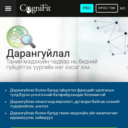
PRO
ОРОХ ГЭЖ
МОН
ХЭЛ
Дарангуйлал
Танин мэдэхүйн чадвар нь бидний
гүйцэтгэх үүргийн нэг хэсэг юм
Дарангуйлах болон бусад гүйцэтгэх функцийг шалгахын
тулд бүрэн үнэлгээний батерейд хандах боломжтой
Дарангуйлах хяналтанд өөрчлөлт, дутагдал байгаа эсэхийг
тодорхойлох, үнэлэх
Дарангуйлах болон бусад танин мэдэхүйн үйл ажиллагааг
идэвхжүүлж, сайжруул