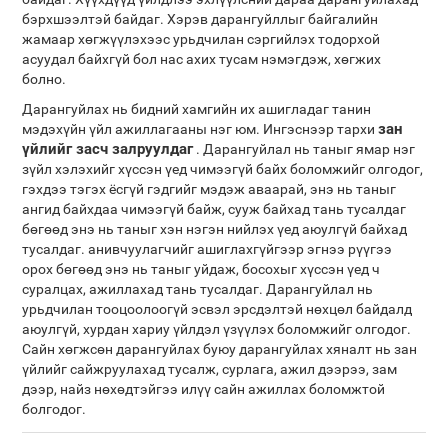
бэрхшээлтэй байдаг. Хэрэв дарангуйллыг байгалийн
жамаар хөгжүүлэхээс урьдчилан сэргийлэх тодорхой
асуудал байхгүй бол нас ахих тусам нэмэгдэж, хөгжих
болно.
Дарангуйлах нь бидний хамгийн их ашигладаг танин
зан
мэдэхүйн үйл ажиллагааны нэг юм. Ингэснээр тархи
үйлийг засч залруулдаг
. Дарангуйлал нь таныг ямар нэг
зүйл хэлэхийг хүссэн үед чимээгүй байх боломжийг олгодог,
гэхдээ тэгэх ёсгүй гэдгийг мэдэж аваарай, энэ нь таныг
ангид байхдаа чимээгүй байж, сууж байхад тань тусалдаг
бөгөөд энэ нь таныг хэн нэгэн нийлэх үед аюулгүй байхад
тусалдаг. анивчуулагчийг ашиглахгүйгээр эгнээ рүүгээ
орох бөгөөд энэ нь таныг уйдаж, босохыг хүссэн үед ч
суралцах, ажиллахад тань тусалдаг. Дарангуйлал нь
урьдчилан тооцоолоогүй эсвэл эрсдэлтэй нөхцөл байдалд
аюулгүй, хурдан хариу үйлдэл үзүүлэх боломжийг олгодог.
Сайн хөгжсөн дарангуйлах буюу дарангуйлах хяналт нь зан
үйлийг сайжруулахад тусалж, сурлага, ажил дээрээ, зам
дээр, найз нөхөдтэйгээ илүү сайн ажиллах боломжтой
болгодог.