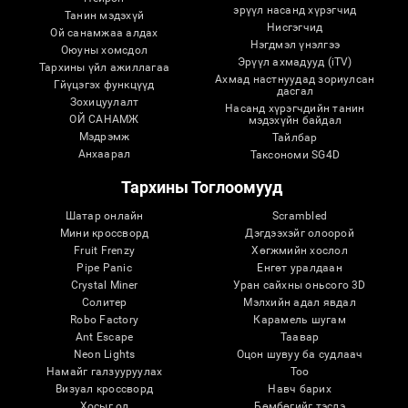
эрүүл насанд хүрэгчид
Танин мэдэхүй
Нисгэгчид
Ой санамжаа алдах
Нэгдмэл үнэлгээ
Оюуны хомсдол
Эрүүл ахмадууд (iTV)
Тархины үйл ажиллагаа
Ахмад настнуудад зориулсан
Гйүцэгэх функцүүд
дасгал
Зохицуулалт
Насанд хүрэгчдийн танин
ОЙ САНАМЖ
мэдэхүйн байдал
Мэдрэмж
Тайлбар
Анхаарал
Таксономи SG4D
Тархины Тоглоомууд
Шатар онлайн
Scrambled
Мини кроссворд
Дэгдээхэйг олоорой
Fruit Frenzy
Хөгжмийн хослол
Pipe Panic
Eнгөт уралдаан
Crystal Miner
Уран сайхны оньсого 3D
Солитер
Мэлхийн адал явдал
Robo Factory
Карамель шугам
Ant Escape
Таавар
Neon Lights
Оцон шувуу ба судлаач
Намайг галзууруулах
Тоо
Визуал кроссворд
Навч барих
Хосыг ол
Бөмбөгийг тэслэ