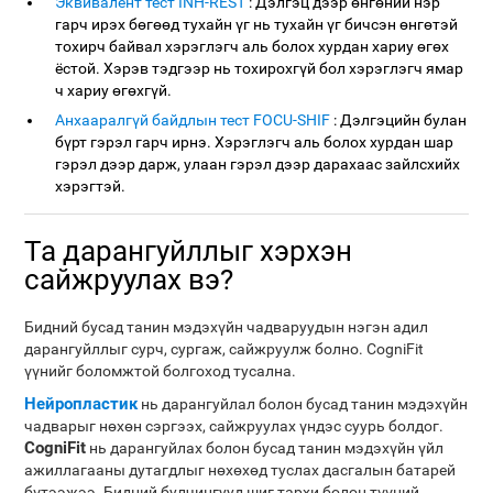
Эквивалент тест INH-REST
: Дэлгэц дээр өнгөний нэр
гарч ирэх бөгөөд тухайн үг нь тухайн үг бичсэн өнгөтэй
тохирч байвал хэрэглэгч аль болох хурдан хариу өгөх
ёстой. Хэрэв тэдгээр нь тохирохгүй бол хэрэглэгч ямар
ч хариу өгөхгүй.
Анхааралгүй байдлын тест FOCU-SHIF
: Дэлгэцийн булан
бүрт гэрэл гарч ирнэ. Хэрэглэгч аль болох хурдан шар
гэрэл дээр дарж, улаан гэрэл дээр дарахаас зайлсхийх
хэрэгтэй.
Та дарангуйллыг хэрхэн
сайжруулах вэ?
Бидний бусад танин мэдэхүйн чадваруудын нэгэн адил
дарангуйллыг сурч, сургаж, сайжруулж болно. CogniFit
үүнийг боломжтой болгоход тусална.
Нейропластик
нь дарангуйлал болон бусад танин мэдэхүйн
чадварыг нөхөн сэргээх, сайжруулах үндэс суурь болдог.
CogniFit
нь дарангуйлах болон бусад танин мэдэхүйн үйл
ажиллагааны дутагдлыг нөхөхөд туслах дасгалын батарей
бүтээжээ. Бидний булчингууд шиг тархи болон түүний