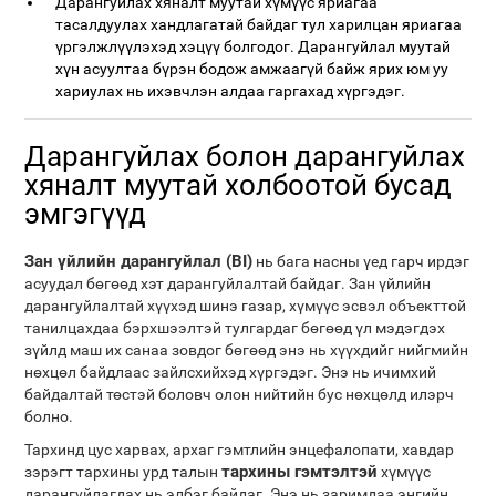
Дарангуйлах хяналт муутай хүмүүс яриагаа
тасалдуулах хандлагатай байдаг тул харилцан яриагаа
үргэлжлүүлэхэд хэцүү болгодог. Дарангуйлал муутай
хүн асуултаа бүрэн бодож амжаагүй байж ярих юм уу
хариулах нь ихэвчлэн алдаа гаргахад хүргэдэг.
Дарангуйлах болон дарангуйлах
хяналт муутай холбоотой бусад
эмгэгүүд
Зан үйлийн дарангуйлал (BI)
нь бага насны үед гарч ирдэг
асуудал бөгөөд хэт дарангуйлалтай байдаг. Зан үйлийн
дарангуйлалтай хүүхэд шинэ газар, хүмүүс эсвэл объекттой
танилцахдаа бэрхшээлтэй тулгардаг бөгөөд үл мэдэгдэх
зүйлд маш их санаа зовдог бөгөөд энэ нь хүүхдийг нийгмийн
нөхцөл байдлаас зайлсхийхэд хүргэдэг. Энэ нь ичимхий
байдалтай төстэй боловч олон нийтийн бус нөхцөлд илэрч
болно.
Тархинд цус харвах, архаг гэмтлийн энцефалопати, хавдар
тархины гэмтэлтэй
зэрэгт тархины урд талын
хүмүүс
дарангуйлагдах нь элбэг байдаг. Энэ нь заримдаа энгийн