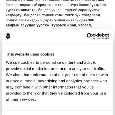
бөгөөд тасралтгүй ярих эсвэл тэдний хүрч болох бүх зүйлд
хүрэх хандлагатай байдаг, учир нь тэдний дарангуйлах
чадваргүй байдал нь тэдний хэлж, хийж буй зүйлд саад
зан
болдог. Гэсэн хэдий ч дарангуйлал нь заримдаа
авирын асуудал үүсгэж, түрэмгий зан, хараал,
зохисгүй бэлгийн харьцаанд хүргэдэг
.
Тархины гэмтэлтэй хүмүүсийн хэл яриа, зан үйл нь
эсрэгээрээ нөлөөлдөг зарим тохиолдол байдаг.
Дарангуйлах асуудалтай хүмүүсээс ялгаатай нь яриа нь хэт
дарагдсанаас болж байнга ярьдаггүй хүмүүс байдаг. Гэсэн
This website uses cookies
хэдий ч тэд ярихдаа уян хатан, цогцоор ярьдаг.
We use cookies to personalise content and ads, to
анхаарал сулрах хэт
Дээр дурьдсан асуудлуудаас гадна
provide social media features and to analyse our traffic.
идэвхтэй эмгэг
Обсессессив компульсив
(ADHD) эсвэл
We also share information about your use of our site with
эмгэг
(OCD) зэрэг эмгэгийн гол асуудал нь дарангуйлал муу
our social media, advertising and analytics partners who
байдаг. ADHD нь зан үйлийн болон танин мэдэхүйн аль
алиныг нь саатуулж болно. Хүүхдийн зан үйлийг
may combine it with other information that you’ve
дарангуйлах нь ерөнхийдөө хүүхдийг өдөөн хатгаж,
provided to them or that they’ve collected from your use
дургүйцсэн үйлдэл, санаагаа няцаахад хүргэдэг, эсвэл
of their services.
уйтгартай үедээ босож, эргэн тойрон алхахад хүргэдэг.
Танин мэдэхүйн түвшинд саад учруулах нь ерөнхийдөө
анхаарал сарниулах өдөөлтийг саатуулахад маш хэцүү, бүр