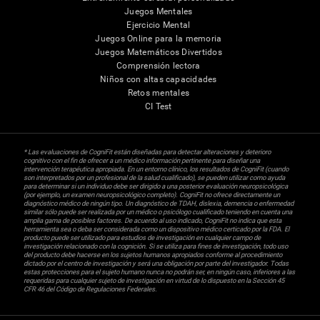
Juegos Mentales
Ejercicio Mental
Juegos Online para la memoria
Juegos Matemáticos Divertidos
Comprensión lectora
Niños con altas capacidades
Retos mentales
CI Test
* Las evaluaciones de CogniFit están diseñadas para detectar alteraciones y deterioro
cognitivo con el fin de ofrecer a un médico información pertinente para diseñar una
intervención terapéutica apropiada. En un entorno clínico, los resultados de CogniFit (cuando
son interpretados por un profesional de la salud cualificado), se pueden utilizar como ayuda
para determinar si un individuo debe ser dirigido a una posterior evaluación neuropsicológica
(por ejemplo, un examen neuropsicológico completo). CogniFit no ofrece directamente un
diagnóstico médico de ningún tipo. Un diagnóstico de TDAH, dislexia, demencia o enfermedad
similar sólo puede ser realizada por un médico o psicólogo cualificado teniendo en cuenta una
amplia gama de posibles factores. De acuerdo al uso indicado, CogniFit no indica que esta
herramienta sea o deba ser considerada como un dispositivo médico certicado por la FDA. El
producto puede ser utilizado para estudios de investigación en cualquier campo de
investigación relacionado con la cognición. Si se utiliza para fines de investigación, todo uso
del producto debe hacerse en los sujetos humanos apropiados conforme al procedimiento
dictado por el centro de investigación y será una obligación por parte del investigador. Todas
estas protecciones para el sujeto humano nunca no podrán ser, en ningún caso, inferiores a las
requeridas para cualquier sujeto de investigación en virtud de lo dispuesto en la Sección 45
CFR 46 del Código de Regulaciones Federales.