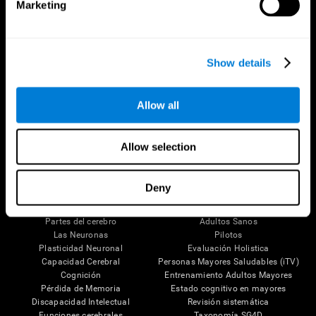
Marketing
Show details
Síguenos en
Allow all
Allow selection
Tu Cerebro
Investigación
Deny
El Cerebro Humano
Validación de las Terapias Digitales
Mente y Cerebro
Juegos de Ordenador
Partes del cerebro
Adultos Sanos
Las Neuronas
Pilotos
Plasticidad Neuronal
Evaluación Holistica
Capacidad Cerebral
Personas Mayores Saludables (iTV)
Cognición
Entrenamiento Adultos Mayores
Pérdida de Memoria
Estado cognitivo en mayores
Discapacidad Intelectual
Revisión sistemática
Funciones cerebrales
Taxonomía SG4D