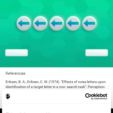
Referencias
Eriksen, B. A.; Eriksen, C. W. (1974). "Effects of noise letters upon
identification of a target letter in a non- search task". Perception
and Psychophysics. 16: 143–149. doi:10.3758/bf03203267.