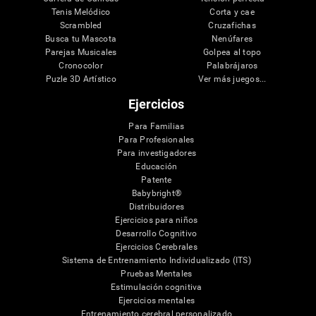
Tenis Melódico
Corta y cae
Scrambled
Cruzafichas
Busca tu Mascota
Nenúfares
Parejas Musicales
Golpea al topo
Cronocolor
Palabrájaros
Puzle 3D Artístico
Ver más juegos...
Ejercicios
Para Familias
Para Profesionales
Para investigadores
Educación
Patente
Babybright®
Distribuidores
Ejercicios para niños
Desarrollo Cognitivo
Ejercicios Cerebrales
Sistema de Entrenamiento Individualizado (ITS)
Pruebas Mentales
Estimulación cognitiva
Ejercicios mentales
Entrenamiento cerebral personalizado