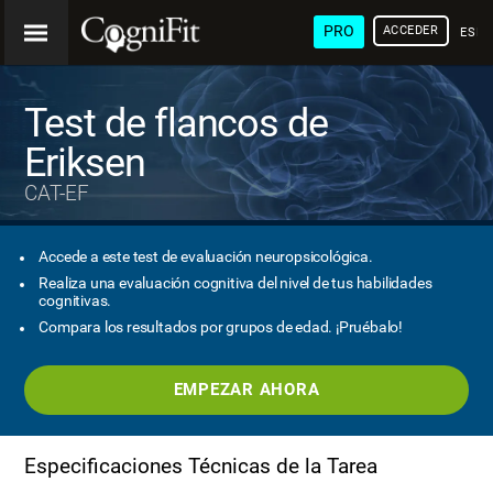
PRO
ACCEDER
ESP
Test de flancos de
Eriksen
CAT-EF
Accede a este test de evaluación neuropsicológica.
Realiza una evaluación cognitiva del nivel de tus habilidades
cognitivas.
Compara los resultados por grupos de edad. ¡Pruébalo!
EMPEZAR AHORA
Especificaciones Técnicas de la Tarea