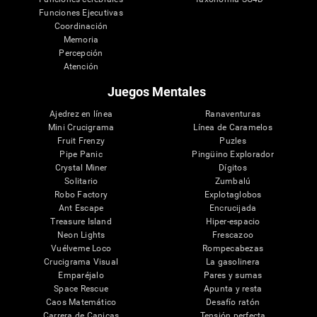
Funciones Ejecutivas
Coordinación
Memoria
Percepción
Atención
Juegos Mentales
Ajedrez en línea
Ranaventuras
Mini Crucigrama
Línea de Caramelos
Fruit Frenzy
Puzles
Pipe Panic
Pingüino Explorador
Crystal Miner
Dígitos
Solitario
Zumbalú
Robo Factory
Explotaglobos
Ant Escape
Encrucijada
Treasure Island
Hiper-espacio
Neon Lights
Frescazoo
Vuélveme Loco
Rompecabezas
Crucigrama Visual
La gasolinera
Emparéjalo
Pares y sumas
Space Rescue
Apunta y resta
Caos Matemático
Desafío ratón
Carrera de Canicas
Tensión perfecta