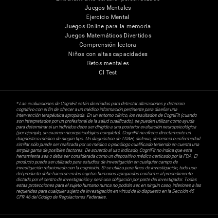
Juegos Mentales
Ejercicio Mental
Juegos Online para la memoria
Juegos Matemáticos Divertidos
Comprensión lectora
Niños con altas capacidades
Retos mentales
CI Test
* Las evaluaciones de CogniFit están diseñadas para detectar alteraciones y deterioro
cognitivo con el fin de ofrecer a un médico información pertinente para diseñar una
intervención terapéutica apropiada. En un entorno clínico, los resultados de CogniFit (cuando
son interpretados por un profesional de la salud cualificado), se pueden utilizar como ayuda
para determinar si un individuo debe ser dirigido a una posterior evaluación neuropsicológica
(por ejemplo, un examen neuropsicológico completo). CogniFit no ofrece directamente un
diagnóstico médico de ningún tipo. Un diagnóstico de TDAH, dislexia, demencia o enfermedad
similar sólo puede ser realizada por un médico o psicólogo cualificado teniendo en cuenta una
amplia gama de posibles factores. De acuerdo al uso indicado, CogniFit no indica que esta
herramienta sea o deba ser considerada como un dispositivo médico certicado por la FDA. El
producto puede ser utilizado para estudios de investigación en cualquier campo de
investigación relacionado con la cognición. Si se utiliza para fines de investigación, todo uso
del producto debe hacerse en los sujetos humanos apropiados conforme al procedimiento
dictado por el centro de investigación y será una obligación por parte del investigador. Todas
estas protecciones para el sujeto humano nunca no podrán ser, en ningún caso, inferiores a las
requeridas para cualquier sujeto de investigación en virtud de lo dispuesto en la Sección 45
CFR 46 del Código de Regulaciones Federales.