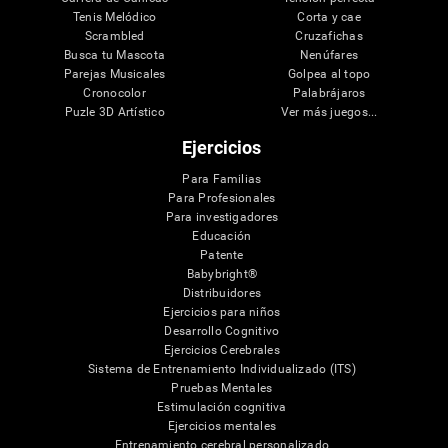
Tenis Melódico
Corta y cae
Scrambled
Cruzafichas
Busca tu Mascota
Nenúfares
Parejas Musicales
Golpea al topo
Cronocolor
Palabrájaros
Puzle 3D Artístico
Ver más juegos...
Ejercicios
Para Familias
Para Profesionales
Para investigadores
Educación
Patente
Babybright®
Distribuidores
Ejercicios para niños
Desarrollo Cognitivo
Ejercicios Cerebrales
Sistema de Entrenamiento Individualizado (ITS)
Pruebas Mentales
Estimulación cognitiva
Ejercicios mentales
Entrenamiento cerebral personalizado