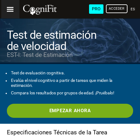
PRO
ACCEDER
ESP
Test de estimación
de velocidad
EST-I: Test de Estimación
Test de evaluación cognitiva.
Evalúa el nivel cognitivo a partir de tareas que miden la
estimación.
Compara los resultados por grupos de edad. ¡Pruébalo!
EMPEZAR AHORA
Especificaciones Técnicas de la Tarea