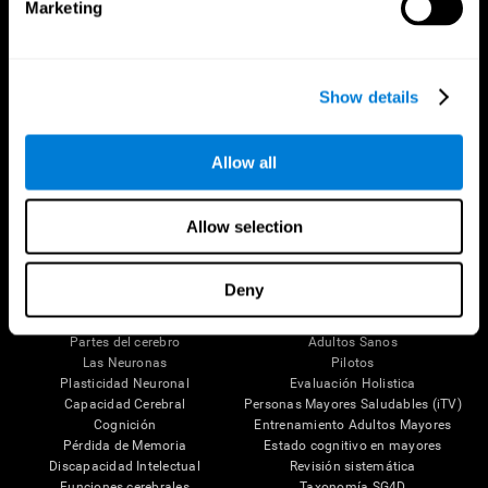
Marketing
Show details
Síguenos en
Allow all
Allow selection
Tu Cerebro
Investigación
Deny
El Cerebro Humano
Validación de las Terapias Digitales
Mente y Cerebro
Juegos de Ordenador
Partes del cerebro
Adultos Sanos
Las Neuronas
Pilotos
Plasticidad Neuronal
Evaluación Holistica
Capacidad Cerebral
Personas Mayores Saludables (iTV)
Cognición
Entrenamiento Adultos Mayores
Pérdida de Memoria
Estado cognitivo en mayores
Discapacidad Intelectual
Revisión sistemática
Funciones cerebrales
Taxonomía SG4D