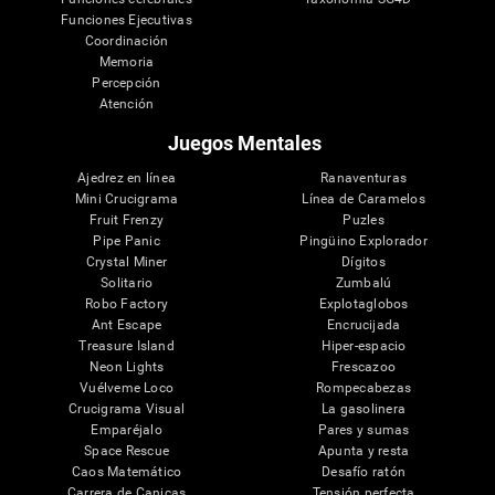
Funciones Ejecutivas
Coordinación
Memoria
Percepción
Atención
Juegos Mentales
Ajedrez en línea
Ranaventuras
Mini Crucigrama
Línea de Caramelos
Fruit Frenzy
Puzles
Pipe Panic
Pingüino Explorador
Crystal Miner
Dígitos
Solitario
Zumbalú
Robo Factory
Explotaglobos
Ant Escape
Encrucijada
Treasure Island
Hiper-espacio
Neon Lights
Frescazoo
Vuélveme Loco
Rompecabezas
Crucigrama Visual
La gasolinera
Emparéjalo
Pares y sumas
Space Rescue
Apunta y resta
Caos Matemático
Desafío ratón
Carrera de Canicas
Tensión perfecta