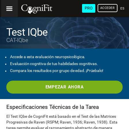
PRO
ACCEDER
ESP
Test IQbe
CAT-IQbe
Accede a esta evaluación neuropsicológica.
Evaluación cognitiva de tus habilidades cognitivas.
Compara los resultados por grupo de edad. ¡Prúebalo!
EMPEZAR AHORA
Especificaciones Técnicas de la Tarea
El Test IQbe de CogniFit está basado en el Test de las Matrices
Progresivas de Raven (RSPM; Raven, 1936; Raven, 1938). Esta
tarea permite evaluar el razonamiento abstracto de manera