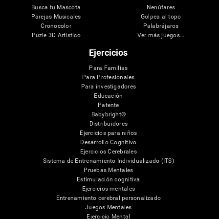
Busca tu Mascota
Nenúfares
Parejas Musicales
Golpea al topo
Cronocolor
Palabrájaros
Puzle 3D Artístico
Ver más juegos...
Ejercicios
Para Familias
Para Profesionales
Para investigadores
Educación
Patente
Babybright®
Distribuidores
Ejercicios para niños
Desarrollo Cognitivo
Ejercicios Cerebrales
Sistema de Entrenamiento Individualizado (ITS)
Pruebas Mentales
Estimulación cognitiva
Ejercicios mentales
Entrenamiento cerebral personalizado
Juegos Mentales
Ejercicio Mental