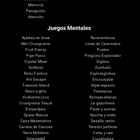
Memoria
Percepción
Atención
Juegos Mentales
Ajedrez en línea
Ranaventuras
Mini Crucigrama
Línea de Caramelos
Fruit Frenzy
Puzles
Pipe Panic
Pingüino Explorador
Crystal Miner
Dígitos
Solitario
Zumbalú
Robo Factory
Explotaglobos
Ant Escape
Encrucijada
Treasure Island
Hiper-espacio
Neon Lights
Frescazoo
Vuélveme Loco
Rompecabezas
Crucigrama Visual
La gasolinera
Emparéjalo
Pares y sumas
Space Rescue
Apunta y resta
Caos Matemático
Desafío ratón
Carrera de Canicas
Tensión perfecta
Tenis Melódico
Corta y cae
Scrambled
Cruzafichas