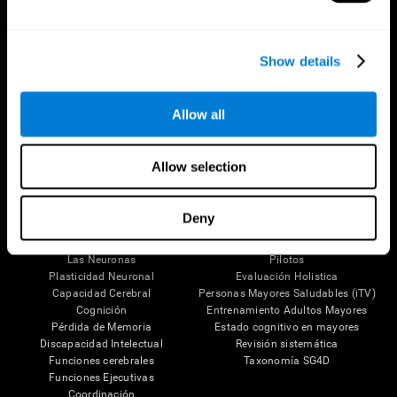
Show details
Síguenos en
Allow all
Allow selection
Tu Cerebro
Investigación
El Cerebro Humano
Validación de las Terapias Digitales
Deny
Mente y Cerebro
Juegos de Ordenador
Partes del cerebro
Adultos Sanos
Las Neuronas
Pilotos
Plasticidad Neuronal
Evaluación Holistica
Capacidad Cerebral
Personas Mayores Saludables (iTV)
Cognición
Entrenamiento Adultos Mayores
Pérdida de Memoria
Estado cognitivo en mayores
Discapacidad Intelectual
Revisión sistemática
Funciones cerebrales
Taxonomía SG4D
Funciones Ejecutivas
Coordinación