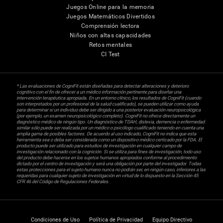
Juegos Online para la memoria
Juegos Matemáticos Divertidos
Comprensión lectora
Niños con altas capacidades
Retos mentales
CI Test
* Las evaluaciones de CogniFit están diseñadas para detectar alteraciones y deterioro
cognitivo con el fin de ofrecer a un médico información pertinente para diseñar una
intervención terapéutica apropiada. En un entorno clínico, los resultados de CogniFit (cuando
son interpretados por un profesional de la salud cualificado), se pueden utilizar como ayuda
para determinar si un individuo debe ser dirigido a una posterior evaluación neuropsicológica
(por ejemplo, un examen neuropsicológico completo). CogniFit no ofrece directamente un
diagnóstico médico de ningún tipo. Un diagnóstico de TDAH, dislexia, demencia o enfermedad
similar sólo puede ser realizada por un médico o psicólogo cualificado teniendo en cuenta una
amplia gama de posibles factores. De acuerdo al uso indicado, CogniFit no indica que esta
herramienta sea o deba ser considerada como un dispositivo médico certicado por la FDA. El
producto puede ser utilizado para estudios de investigación en cualquier campo de
investigación relacionado con la cognición. Si se utiliza para fines de investigación, todo uso
del producto debe hacerse en los sujetos humanos apropiados conforme al procedimiento
dictado por el centro de investigación y será una obligación por parte del investigador. Todas
estas protecciones para el sujeto humano nunca no podrán ser, en ningún caso, inferiores a las
requeridas para cualquier sujeto de investigación en virtud de lo dispuesto en la Sección 45
CFR 46 del Código de Regulaciones Federales.
Condiciones de Uso
Política de Privacidad
Equipo Directivo