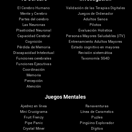
El Cerebro Humano
Validación de las Terapias Digitales
Mente y Cerebro
Juegos de Ordenador
Partes del cerebro
Adultos Sanos
Las Neuronas
Pilotos
Plasticidad Neuronal
Evaluación Holistica
Capacidad Cerebral
Personas Mayores Saludables (iTV)
Cognición
Entrenamiento Adultos Mayores
Pérdida de Memoria
Estado cognitivo en mayores
Discapacidad Intelectual
Revisión sistemática
Funciones cerebrales
Taxonomía SG4D
Funciones Ejecutivas
Coordinación
Memoria
Percepción
Atención
Juegos Mentales
Ajedrez en línea
Ranaventuras
Mini Crucigrama
Línea de Caramelos
Fruit Frenzy
Puzles
Pipe Panic
Pingüino Explorador
Crystal Miner
Dígitos