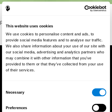
Referencias
This website uses cookies
Stroop, J. R (1935). Studies of interference in serial verbal
We use cookies to personalise content and ads, to
reactions. Journal of experimental psychology, 18(6), 643
provide social media features and to analyse our traffic.
We also share information about your use of our site with
our social media, advertising and analytics partners who
may combine it with other information that you’ve
provided to them or that they’ve collected from your use
of their services.
Consent
Necessary
Selection
Preferences