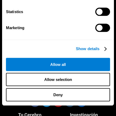
Statistics
Marketing
CogniFit App
Show details
Allow all
Allow selection
Síguenos en
Deny
Tu Cerebro
Investigación