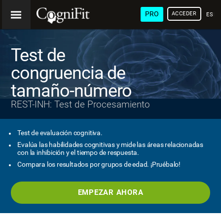
PRO
ACCEDER
ESP
Test de
congruencia de
tamaño-número
REST-INH: Test de Procesamiento
Test de evaluación cognitiva.
Evalúa las habilidades cognitivas y mide las áreas relacionadas
con la inhibición y el tiempo de respuesta.
Compara los resultados por grupos de edad. ¡Pruébalo!
EMPEZAR AHORA