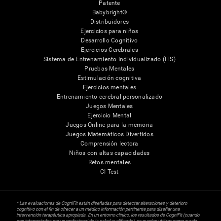
Patente
Babybright®
Distribuidores
Ejercicios para niños
Desarrollo Cognitivo
Ejercicios Cerebrales
Sistema de Entrenamiento Individualizado (ITS)
Pruebas Mentales
Estimulación cognitiva
Ejercicios mentales
Entrenamiento cerebral personalizado
Juegos Mentales
Ejercicio Mental
Juegos Online para la memoria
Juegos Matemáticos Divertidos
Comprensión lectora
Niños con altas capacidades
Retos mentales
CI Test
* Las evaluaciones de CogniFit están diseñadas para detectar alteraciones y deterioro
cognitivo con el fin de ofrecer a un médico información pertinente para diseñar una
intervención terapéutica apropiada. En un entorno clínico, los resultados de CogniFit (cuando
son interpretados por un profesional de la salud cualificado), se pueden utilizar como ayuda