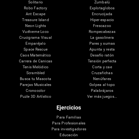
Solitario
Zumbalú
Robo Factory
Explotaglobos
Ant Escape
Encrucijada
Treasure Island
Hiper-espacio
Neon Lights
Frescazoo
Vuélveme Loco
Rompecabezas
Crucigrama Visual
La gasolinera
Emparéjalo
Pares y sumas
Space Rescue
Apunta y resta
Caos Matemático
Desafío ratón
Carrera de Canicas
Tensión perfecta
Tenis Melódico
Corta y cae
Scrambled
Cruzafichas
Busca tu Mascota
Nenúfares
Parejas Musicales
Golpea al topo
Cronocolor
Palabrájaros
Puzle 3D Artístico
Ver más juegos...
Ejercicios
Para Familias
Para Profesionales
Para investigadores
Educación