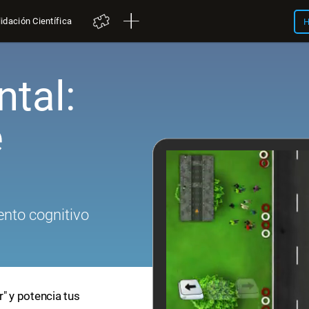
idación Científica
H
tal:
e
nto cognitivo
r" y potencia tus