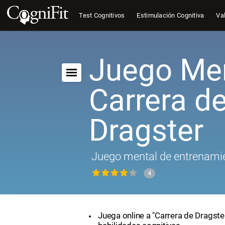
Test Cognitivos
Estimulación Cognitiva
Val
Juego Men
Carrera d
Dragster
Juego mental de entrenamie
4
Juega online a "Carrera de Dragste