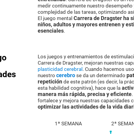
medir continuamente nuestro desempeño y
complejidad de las tareas, optimizando as
El juego mental
Carrera de Dragster ha s
niños, adultos y mayores entrenen y es
esenciales
.
go
Los juegos y entrenamientos de estimulaci
Carrera de Dragster, mejoran nuestras cap
plasticidad cerebral
. Cuando hacemos uso d
dades
nuestro
cerebro
se da un determinado
pat
repetición
de este patrón (es decir, la prá
esta habilidad cognitiva), hace que la
activ
manera más rápida, precisa y eficiente
.
fortalece y mejora nuestras capacidades c
optimizar las actividades de la vida diar
1ª SEMANA
2ª SEMA