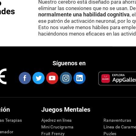
o
Nuestro cerebro está diseñado para ahorr
eliminar las conexiones que no se usan. D
ades
normalmente una habilidad cognitiva
, 
ese patrón de activación neuronal, por lo 
Esto nos vuelve menos hábiles para emplea
haciéndonos menos eficaces en las activid
Síguenos en
ción
Juegos Mentales
las Terapias
Ajedrez en línea
Ranaventuras
Mini Crucigrama
Línea de Carame
denador
Fruit Frenzy
Puzles