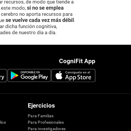
ar recursos, de modo que tiende a
e este modo,
si no se emplea
el cerebro no aporta recursos para
que
se vuelve cada vez más débil
.
r dicha función cognitiva,
ades de nuestro día a día.
CogniFit App
Ejercicios
Para Familias
los
Para Profesionales
Para investigadores