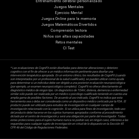
Entrenamiento cerebral personalizado
Juegos Mentales
Ejercicio Mental
Juegos Online para la memoria
Juegos Matemáticos Divertidos
Comprensión lectora
Niños con altas capacidades
Retos mentales
CI Test
* Las evaluaciones de CogniFit están diseñadas para detectar alteraciones y deterioro
cognitivo con el fin de ofrecer a un médico información pertinente para diseñar una
intervención terapéutica apropiada. En un entorno clínico, los resultados de CogniFit (cuando
son interpretados por un profesional de la salud cualificado), se pueden utilizar como ayuda
para determinar si un individuo debe ser dirigido a una posterior evaluación neuropsicológica
(por ejemplo, un examen neuropsicológico completo). CogniFit no ofrece directamente un
diagnóstico médico de ningún tipo. Un diagnóstico de TDAH, dislexia, demencia o enfermedad
similar sólo puede ser realizada por un médico o psicólogo cualificado teniendo en cuenta una
amplia gama de posibles factores. De acuerdo al uso indicado, CogniFit no indica que esta
herramienta sea o deba ser considerada como un dispositivo médico certicado por la FDA. El
producto puede ser utilizado para estudios de investigación en cualquier campo de
investigación relacionado con la cognición. Si se utiliza para fines de investigación, todo uso
del producto debe hacerse en los sujetos humanos apropiados conforme al procedimiento
dictado por el centro de investigación y será una obligación por parte del investigador. Todas
estas protecciones para el sujeto humano nunca no podrán ser, en ningún caso, inferiores a las
requeridas para cualquier sujeto de investigación en virtud de lo dispuesto en la Sección 45
CFR 46 del Código de Regulaciones Federales.