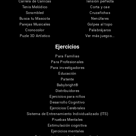
Carrera de Canicas
Tensión perfecta
Tenis Melódico
Corta y cae
Scrambled
Cruzafichas
Busca tu Mascota
Nenúfares
Parejas Musicales
Golpea al topo
Cronocolor
Palabrájaros
Puzle 3D Artístico
Ver más juegos...
Ejercicios
Para Familias
Para Profesionales
Para investigadores
Educación
Patente
Babybright®
Distribuidores
Ejercicios para niños
Desarrollo Cognitivo
Ejercicios Cerebrales
Sistema de Entrenamiento Individualizado (ITS)
Pruebas Mentales
Estimulación cognitiva
Ejercicios mentales