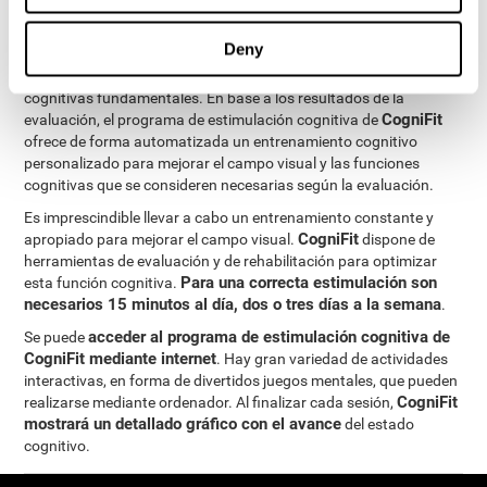
procesos de neurogénesis. Esto ha permitido la creación de un
programa de estimulación cognitiva personalizado
para las
Deny
necesidades de cada usuario. Este programa da comienzo por
una precisa evaluación del reconocimiento y otras funciones
cognitivas fundamentales. En base a los resultados de la
CogniFit
evaluación, el programa de estimulación cognitiva de
ofrece de forma automatizada un entrenamiento cognitivo
personalizado para mejorar el campo visual y las funciones
cognitivas que se consideren necesarias según la evaluación.
Es imprescindible llevar a cabo un entrenamiento constante y
CogniFit
apropiado para mejorar el campo visual.
dispone de
herramientas de evaluación y de rehabilitación para optimizar
Para una correcta estimulación son
esta función cognitiva.
necesarios 15 minutos al día, dos o tres días a la semana
.
acceder al programa de estimulación cognitiva de
Se puede
CogniFit mediante internet
. Hay gran variedad de actividades
interactivas, en forma de divertidos juegos mentales, que pueden
CogniFit
realizarse mediante ordenador. Al finalizar cada sesión,
mostrará un detallado gráfico con el avance
del estado
cognitivo.