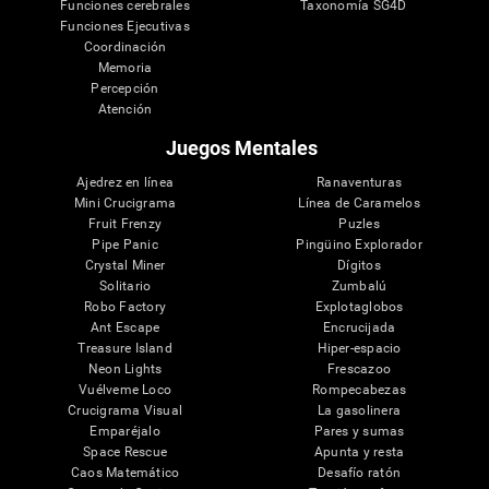
Funciones cerebrales
Taxonomía SG4D
Funciones Ejecutivas
Coordinación
Memoria
Percepción
Atención
Juegos Mentales
Ajedrez en línea
Ranaventuras
Mini Crucigrama
Línea de Caramelos
Fruit Frenzy
Puzles
Pipe Panic
Pingüino Explorador
Crystal Miner
Dígitos
Solitario
Zumbalú
Robo Factory
Explotaglobos
Ant Escape
Encrucijada
Treasure Island
Hiper-espacio
Neon Lights
Frescazoo
Vuélveme Loco
Rompecabezas
Crucigrama Visual
La gasolinera
Emparéjalo
Pares y sumas
Space Rescue
Apunta y resta
Caos Matemático
Desafío ratón