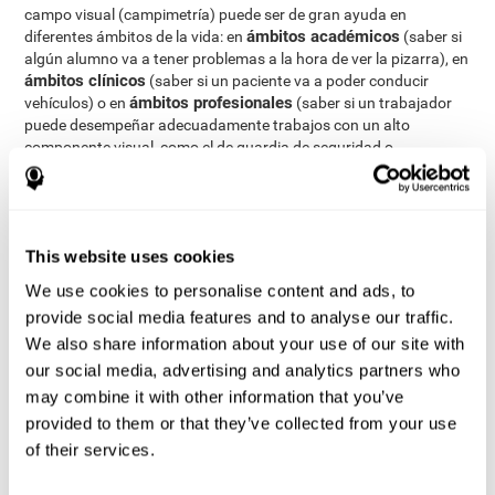
campo visual (campimetría) puede ser de gran ayuda en
ámbitos académicos
diferentes ámbitos de la vida: en
(saber si
algún alumno va a tener problemas a la hora de ver la pizarra), en
ámbitos clínicos
(saber si un paciente va a poder conducir
ámbitos profesionales
vehículos) o en
(saber si un trabajador
puede desempeñar adecuadamente trabajos con un alto
componente visual, como el de guardia de seguridad o
transportista).
Mediante una
completa evaluación neuropsicológica
podemos medir el campo visual y las diferentes habilidades
cognitivas
CogniFit
. El test que ofrece
para evaluar el campo
This website uses cookies
visual está basado en el test Useful Field of Vision (UFOV) y en
We use cookies to personalise content and ads, to
otras baterías de evaluación neuropsicológicas que miden el
campo visual. Este test se centra exclusivamente en medir el
provide social media features and to analyse our traffic.
campo de visión, aunque se requiere de atención, memoria visual
We also share information about your use of our site with
a corto plazo, percepción visual y percepción espacial.
our social media, advertising and analytics partners who
Test de Capacidad Visual WIFIVI
: En el centro de la pantalla
may combine it with other information that you’ve
aparecerá una silueta y desaparecerá rápidamente. Acto
provided to them or that they’ve collected from your use
seguido aparecerá dicha silueta acompañada de otras dos,
of their services.
en orden aleatorio y deberemos seleccionar cuál era la
silueta presentada en primer lugar. El tiempo durante el que