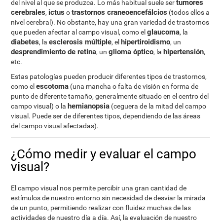
tumores
del nivel al que se produzca. Lo más habitual suele ser
cerebrales
ictus
trastornos craneoencefálcios
,
o
(todos ellos a
nivel cerebral). No obstante, hay una gran variedad de trastornos
glaucoma
que pueden afectar al campo visual, como el
, la
diabetes
esclerosis múltiple
hipertiroidismo
, la
, el
, un
desprendimiento de retina
glioma óptico
hipertensión
, un
, la
,
etc.
Estas patologías pueden producir diferentes tipos de trastornos,
escotoma
como el
(una mancha o falta de visión en forma de
punto de diferente tamaño, generalmente situado en el centro del
hemianopsia
campo visual) o la
(ceguera de la mitad del campo
visual. Puede ser de diferentes tipos, dependiendo de las áreas
del campo visual afectadas).
¿Cómo medir y evaluar el campo
visual?
El campo visual nos permite percibir una gran cantidad de
estímulos de nuestro entorno sin necesidad de desviar la mirada
de un punto, permitiendo realizar con fluidez muchas de las
actividades de nuestro día a día. Así, la evaluación de nuestro