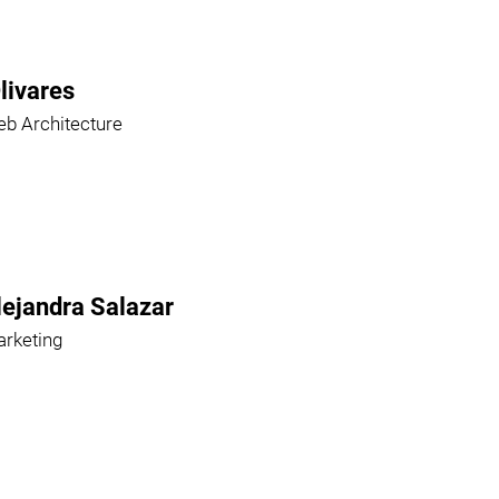
livares
b Architecture
lejandra Salazar
rketing