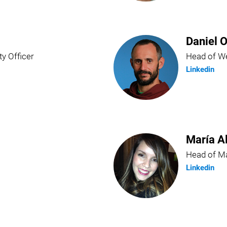
Daniel O
ty Officer
Head of We
Linkedin
María A
Head of Ma
Linkedin