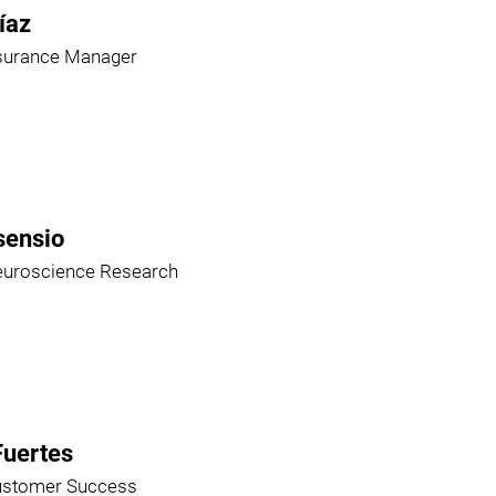
íaz
ssurance Manager
sensio
euroscience Research
Fuertes
ustomer Success