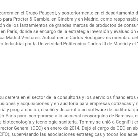
 carrera en el Grupo Peugeot, y posteriormente en el departamento 
o para Procter & Gamble, en Ginebra y en Madrid, como responsable
ión de los lanzamientos de grandes marcas de productos de consu
 en París, donde se encargó de la estrategia inversión y evaluació
ica Madrid Ventures. Actualmente Carlos Rodríguez es miembro de
o Industrial por la Universidad Politécnica Carlos III de Madrid y e
arrera en el sector de la consultoría y los servicios financieros e
 fusiones y adquisiciones y en auditoría para empresas cotizadas y
ía y programación, diseñó y desarrolló un software de auditoría q
jó París para incorporarse a la sucursal neoyorquina de Barclays, 
de biotecnología y tecnología sanitaria. Tommy se unió a CogniFit
irector General (CEO) en enero de 2014. Dejó el cargo de CEO en ab
CFO), supervisando las asociaciones estratégicas y todos los asp