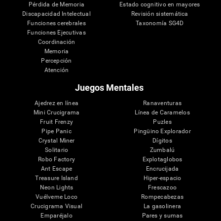
Pérdida de Memoria
Estado cognitivo en mayores
Discapacidad Intelectual
Revisión sistemática
Funciones cerebrales
Taxonomía SG4D
Funciones Ejecutivas
Coordinación
Memoria
Percepción
Atención
Juegos Mentales
Ajedrez en línea
Ranaventuras
Mini Crucigrama
Línea de Caramelos
Fruit Frenzy
Puzles
Pipe Panic
Pingüino Explorador
Crystal Miner
Dígitos
Solitario
Zumbalú
Robo Factory
Explotaglobos
Ant Escape
Encrucijada
Treasure Island
Hiper-espacio
Neon Lights
Frescazoo
Vuélveme Loco
Rompecabezas
Crucigrama Visual
La gasolinera
Emparéjalo
Pares y sumas