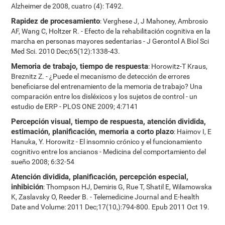
Alzheimer de 2008, cuatro (4): T492.
Rapidez de procesamiento
: Verghese J, J Mahoney, Ambrosio
AF, Wang C, Holtzer R. - Efecto de la rehabilitación cognitiva en la
marcha en personas mayores sedentarias - J Gerontol A Biol Sci
Med Sci. 2010 Dec;65(12):1338-43.
Memoria de trabajo, tiempo de respuesta
: Horowitz-T Kraus,
Breznitz Z. - ¿Puede el mecanismo de detección de errores
beneficiarse del entrenamiento de la memoria de trabajo? Una
comparación entre los disléxicos y los sujetos de control - un
estudio de ERP - PLOS ONE 2009; 4:7141
Percepción visual, tiempo de respuesta, atención dividida,
estimación, planificación, memoria a corto plazo
: Haimov I, E
Hanuka, Y. Horowitz - El insomnio crónico y el funcionamiento
cognitivo entre los ancianos - Medicina del comportamiento del
sueño 2008; 6:32-54
Atención dividida, planificación, percepción especial,
inhibición
: Thompson HJ, Demiris G, Rue T, Shatil E, Wilamowska
K, Zaslavsky O, Reeder B. - Telemedicine Journal and E-health
Date and Volume: 2011 Dec;17(10,):794-800. Epub 2011 Oct 19.