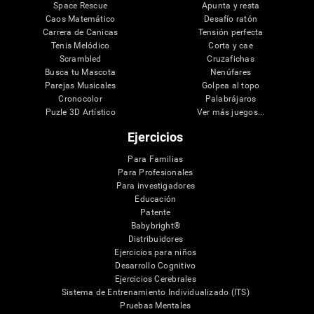
Space Rescue
Apunta y resta
Caos Matemático
Desafío ratón
Carrera de Canicas
Tensión perfecta
Tenis Melódico
Corta y cae
Scrambled
Cruzafichas
Busca tu Mascota
Nenúfares
Parejas Musicales
Golpea al topo
Cronocolor
Palabrájaros
Puzle 3D Artístico
Ver más juegos...
Ejercicios
Para Familias
Para Profesionales
Para investigadores
Educación
Patente
Babybright®
Distribuidores
Ejercicios para niños
Desarrollo Cognitivo
Ejercicios Cerebrales
Sistema de Entrenamiento Individualizado (ITS)
Pruebas Mentales