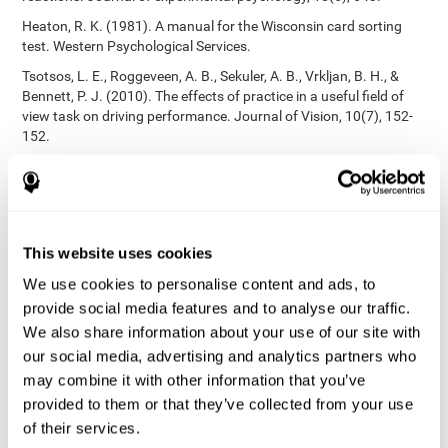
Heaton, R. K. (1981). A manual for the Wisconsin card sorting
test. Western Psychological Services.
Tsotsos, L. E., Roggeveen, A. B., Sekuler, A. B., Vrkljan, B. H., &
Bennett, P. J. (2010). The effects of practice in a useful field of
view task on driving performance. Journal of Vision, 10(7), 152-
152.
Crabb, D. P., Fitzke, F. W., Hitchings, R. A., & Viswanathan, A. C.
(2004). A practical approach to measuring the visual field
component of fitness to drive. British journal of ophthalmology,
88(9), 1191-1196.
This website uses cookies
Edwards, J. D., Vance, D. E., Wadley, V. G., Cissell, G. M., Roenker,
D. L., & Ball, K. K. (2005). Reliability and validity of useful field of
We use cookies to personalise content and ads, to
view test scores as administered by personal computer. Journal
provide social media features and to analyse our traffic.
of clinical and experimental neuropsychology, 27(5), 529-543.
We also share information about your use of our site with
Habilidades cognitivas validadas por estudios
[4]
our social media, advertising and analytics partners who
independientes
:
may combine it with other information that you’ve
Memoria de trabajo, memoria fonológica a corto plazo,
provided to them or that they’ve collected from your use
inhibición, atención dividida
: Preiss M, Shatil E, Cermáková R,
of their services.
Cimermanová D, Flesher I (2013), el Entrenamiento Cognitivo