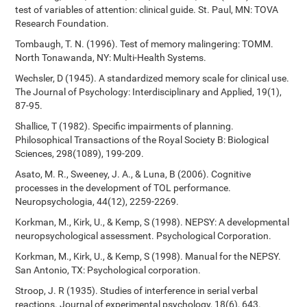
test of variables of attention: clinical guide. St. Paul, MN: TOVA
Research Foundation.
Tombaugh, T. N. (1996). Test of memory malingering: TOMM.
North Tonawanda, NY: Multi-Health Systems.
Wechsler, D (1945). A standardized memory scale for clinical use.
The Journal of Psychology: Interdisciplinary and Applied, 19(1),
87-95.
Shallice, T (1982). Specific impairments of planning.
Philosophical Transactions of the Royal Society B: Biological
Sciences, 298(1089), 199-209.
Asato, M. R., Sweeney, J. A., & Luna, B (2006). Cognitive
processes in the development of TOL performance.
Neuropsychologia, 44(12), 2259-2269.
Korkman, M., Kirk, U., & Kemp, S (1998). NEPSY: A developmental
neuropsychological assessment. Psychological Corporation.
Korkman, M., Kirk, U., & Kemp, S (1998). Manual for the NEPSY.
San Antonio, TX: Psychological corporation.
Stroop, J. R (1935). Studies of interference in serial verbal
reactions. Journal of experimental psychology, 18(6), 643.