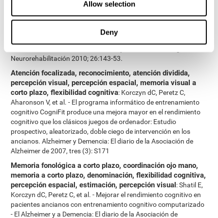
Allow selection
Neuroepidemiología 2011; 36:91-9.
Memoria a corto plazo, memoria visual, memoria de trabajo
:
Shatil E, A Metzer, Horvitz O, Miller R. - Basado en el
Deny
entrenamiento personalizado cognitivo en el hogar de pacientes
con EM: Un estudio de la adherencia y el rendimiento cognitivo -
Neurorehabilitación 2010; 26:143-53.
Atención focalizada, reconocimiento, atención dividida,
percepción visual, percepción espacial, memoria visual a
corto plazo, flexibilidad cognitiva
: Korczyn dC, Peretz C,
Aharonson V, et al. - El programa informático de entrenamiento
cognitivo CogniFit produce una mejora mayor en el rendimiento
cognitivo que los clásicos juegos de ordenador: Estudio
prospectivo, aleatorizado, doble ciego de intervención en los
ancianos. Alzheimer y Demencia: El diario de la Asociación de
Alzheimer de 2007, tres (3): S171
Memoria fonológica a corto plazo, coordinación ojo mano,
memoria a corto plazo, denominación, flexibilidad cognitiva,
percepción espacial, estimación, percepción visual
: Shatil E,
Korczyn dC, Peretz C, et al. - Mejorar el rendimiento cognitivo en
pacientes ancianos con entrenamiento cognitivo computarizado
- El Alzheimer y a Demencia: El diario de la Asociación de