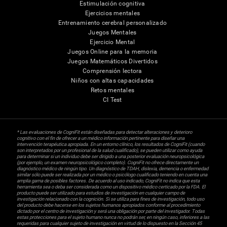
Estimulación cognitiva
Ejercicios mentales
Entrenamiento cerebral personalizado
Juegos Mentales
Ejercicio Mental
Juegos Online para la memoria
Juegos Matemáticos Divertidos
Comprensión lectora
Niños con altas capacidades
Retos mentales
CI Test
* Las evaluaciones de CogniFit están diseñadas para detectar alteraciones y deterioro
cognitivo con el fin de ofrecer a un médico información pertinente para diseñar una
intervención terapéutica apropiada. En un entorno clínico, los resultados de CogniFit (cuando
son interpretados por un profesional de la salud cualificado), se pueden utilizar como ayuda
para determinar si un individuo debe ser dirigido a una posterior evaluación neuropsicológica
(por ejemplo, un examen neuropsicológico completo). CogniFit no ofrece directamente un
diagnóstico médico de ningún tipo. Un diagnóstico de TDAH, dislexia, demencia o enfermedad
similar sólo puede ser realizada por un médico o psicólogo cualificado teniendo en cuenta una
amplia gama de posibles factores. De acuerdo al uso indicado, CogniFit no indica que esta
herramienta sea o deba ser considerada como un dispositivo médico certicado por la FDA. El
producto puede ser utilizado para estudios de investigación en cualquier campo de
investigación relacionado con la cognición. Si se utiliza para fines de investigación, todo uso
del producto debe hacerse en los sujetos humanos apropiados conforme al procedimiento
dictado por el centro de investigación y será una obligación por parte del investigador. Todas
estas protecciones para el sujeto humano nunca no podrán ser, en ningún caso, inferiores a las
requeridas para cualquier sujeto de investigación en virtud de lo dispuesto en la Sección 45