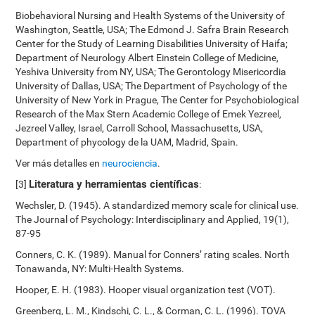
Biobehavioral Nursing and Health Systems of the University of
Washington, Seattle, USA; The Edmond J. Safra Brain Research
Center for the Study of Learning Disabilities University of Haifa;
Department of Neurology Albert Einstein College of Medicine,
Yeshiva University from NY, USA; The Gerontology Misericordia
University of Dallas, USA; The Department of Psychology of the
University of New York in Prague, The Center for Psychobiological
Research of the Max Stern Academic College of Emek Yezreel,
Jezreel Valley, Israel, Carroll School, Massachusetts, USA,
Department of phycology de la UAM, Madrid, Spain.
Ver más detalles en
neurociencia
.
Literatura y herramientas científicas
[3]
:
Wechsler, D. (1945). A standardized memory scale for clinical use.
The Journal of Psychology: Interdisciplinary and Applied, 19(1),
87-95
Conners, C. K. (1989). Manual for Conners’ rating scales. North
Tonawanda, NY: Multi-Health Systems.
Hooper, E. H. (1983). Hooper visual organization test (VOT).
Greenberg, L. M., Kindschi, C. L., & Corman, C. L. (1996). TOVA