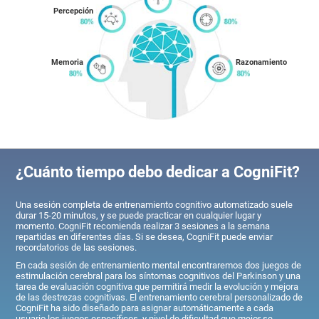
Percepción
Memoria
Razonamiento
¿Cuánto tiempo debo dedicar a CogniFit?
Una sesión completa de entrenamiento cognitivo automatizado suele
durar 15-20 minutos, y se puede practicar en cualquier lugar y
momento. CogniFit recomienda realizar 3 sesiones a la semana
repartidas en diferentes días. Si se desea, CogniFit puede enviar
recordatorios de las sesiones.
En cada sesión de entrenamiento mental encontraremos dos juegos de
estimulación cerebral para los síntomas cognitivos del Parkinson y una
tarea de evaluación cognitiva que permitirá medir la evolución y mejora
de las destrezas cognitivas. El entrenamiento cerebral personalizado de
CogniFit ha sido diseñado para asignar automáticamente a cada
usuario los juegos específicos, y nivel de dificultad que mejor se