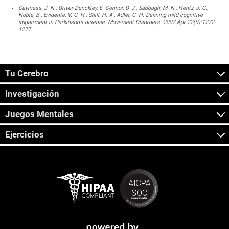
Caviness, J. N., Driver-Dunckley, E. Connor, D. J., Sabbagh, M. N., Hentz, J. G.,
Noble, B., Evidente, V. G. H., Shill, H. A., Adler, C. H. Defining mild cognitive
impairment in Parkinson’s disease. Movement Disorders. 2007 Apr 22(9):1272-
1277.
Tu Cerebro
Investigación
Juegos Mentales
Ejercicios