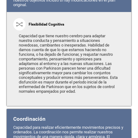
nuestros objetivos incluso si hay modificaciones en el plan
original.
Flexibilidad Cognitiva
Capacidad que tiene nuestro cerebro para adaptar
nuestra conducta y pensamiento a situaciones
novedosas, cambiantes o inesperadas. Habilidad de
darnos cuenta de que lo que estamos haciendo no
funciona, o ha dejado de funcionar, y reajustar nuestro
comportamiento, pensamiento y opiniones para
adaptarnos al entorno y a las nuevas situaciones. Las
personas con Parkinson parecen tener una dificultad
significativamente mayor para cambiar los conjuntos
conceptuales y producir errores más perseverantes. Esta
disfunción es mayor durante el período inicial de la
enfermedad de Parkinson que en los sujetos de control
normales emparejados por edad.
Coordinación
Capacidad para realizar eficientemente movimientos precisos y
ordenados. La coordinación nos permite realizar nuestros
movimientos de una manera rápida, clara y armónica. El