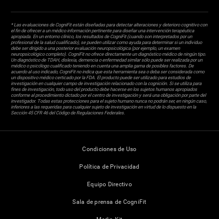
* Las evaluaciones de CogniFit están diseñadas para detectar alteraciones y deterioro cognitivo con
el fin de ofrecer a un médico información pertinente para diseñar una intervención terapéutica
apropiada. En un entorno clínico, los resultados de CogniFit (cuando son interpretados por un
profesional de la salud cualificado), se pueden utilizar como ayuda para determinar si un individuo
debe ser dirigido a una posterior evaluación neuropsicológica (por ejemplo, un examen
neuropsicológico completo). CogniFit no ofrece directamente un diagnóstico médico de ningún tipo.
Un diagnóstico de TDAH, dislexia, demencia o enfermedad similar sólo puede ser realizada por un
médico o psicólogo cualificado teniendo en cuenta una amplia gama de posibles factores. De
acuerdo al uso indicado, CogniFit no indica que esta herramienta sea o deba ser considerada como
un dispositivo médico certicado por la FDA. El producto puede ser utilizado para estudios de
investigación en cualquier campo de investigación relacionado con la cognición. Si se utiliza para
fines de investigación, todo uso del producto debe hacerse en los sujetos humanos apropiados
conforme al procedimiento dictado por el centro de investigación y será una obligación por parte del
investigador. Todas estas protecciones para el sujeto humano nunca no podrán ser, en ningún caso,
inferiores a las requeridas para cualquier sujeto de investigación en virtud de lo dispuesto en la
Sección 45 CFR 46 del Código de Regulaciones Federales.
Condiciones de Uso
Política de Privacidad
Equipo Directivo
Sala de prensa de CogniFit