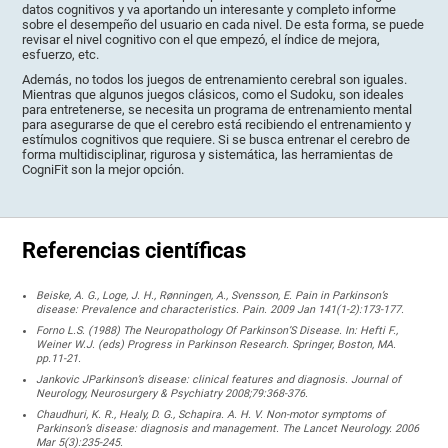
datos cognitivos y va aportando un interesante y completo informe
sobre el desempeño del usuario en cada nivel. De esta forma, se puede
revisar el nivel cognitivo con el que empezó, el índice de mejora,
esfuerzo, etc.
Además, no todos los juegos de entrenamiento cerebral son iguales.
Mientras que algunos juegos clásicos, como el Sudoku, son ideales
para entretenerse, se necesita un programa de entrenamiento mental
para asegurarse de que el cerebro está recibiendo el entrenamiento y
estímulos cognitivos que requiere. Si se busca entrenar el cerebro de
forma multidisciplinar, rigurosa y sistemática, las herramientas de
CogniFit son la mejor opción.
Referencias científicas
Beiske, A. G., Loge, J. H., Rønningen, A., Svensson, E. Pain in Parkinson’s
disease: Prevalence and characteristics. Pain. 2009 Jan 141(1-2):173-177.
Forno L.S. (1988) The Neuropathology Of Parkinson’S Disease. In: Hefti F.,
Weiner W.J. (eds) Progress in Parkinson Research. Springer, Boston, MA.
pp.11-21.
Jankovic JParkinson’s disease: clinical features and diagnosis. Journal of
Neurology, Neurosurgery & Psychiatry 2008;79:368-376.
Chaudhuri, K. R., Healy, D. G., Schapira. A. H. V. Non-motor symptoms of
Parkinson’s disease: diagnosis and management. The Lancet Neurology. 2006
Mar 5(3):235-245.