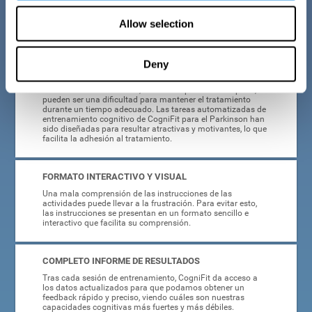
diseñado para que cualquier usuario, ya sea el propio
paciente, un familiar, profesional o investigador, sea capaz
Allow selection
de utilizarlo sin ayuda externa.
ALTAMENTE ATRACTIVO
Deny
Algunos síntomas secundarios relacionados con la
enfermedad de Parkinson, como la depresión o la apatía,
pueden ser una dificultad para mantener el tratamiento
durante un tiempo adecuado. Las tareas automatizadas de
entrenamiento cognitivo de CogniFit para el Parkinson han
sido diseñadas para resultar atractivas y motivantes, lo que
facilita la adhesión al tratamiento.
FORMATO INTERACTIVO Y VISUAL
Una mala comprensión de las instrucciones de las
actividades puede llevar a la frustración. Para evitar esto,
las instrucciones se presentan en un formato sencillo e
interactivo que facilita su comprensión.
COMPLETO INFORME DE RESULTADOS
Tras cada sesión de entrenamiento, CogniFit da acceso a
los datos actualizados para que podamos obtener un
feedback rápido y preciso, viendo cuáles son nuestras
capacidades cognitivas más fuertes y más débiles.