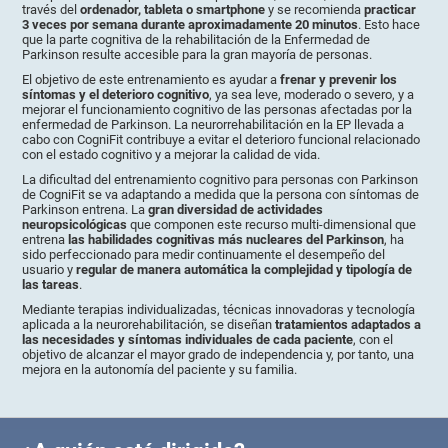
través del
ordenador, tableta o smartphone
y se recomienda
practicar
3 veces por semana durante aproximadamente 20 minutos
. Esto hace
que la parte cognitiva de la rehabilitación de la Enfermedad de
Parkinson resulte accesible para la gran mayoría de personas.
El objetivo de este entrenamiento es ayudar a
frenar y prevenir los
síntomas y el deterioro cognitivo
, ya sea leve, moderado o severo, y a
mejorar el funcionamiento cognitivo de las personas afectadas por la
enfermedad de Parkinson. La neurorrehabilitación en la EP llevada a
cabo con CogniFit contribuye a evitar el deterioro funcional relacionado
con el estado cognitivo y a mejorar la calidad de vida.
La dificultad del entrenamiento cognitivo para personas con Parkinson
de CogniFit se va adaptando a medida que la persona con síntomas de
Parkinson entrena. La
gran diversidad de actividades
neuropsicológicas
que componen este recurso multi-dimensional que
entrena
las habilidades cognitivas más nucleares del Parkinson
, ha
sido perfeccionado para medir continuamente el desempeño del
usuario y
regular de manera automática la complejidad y tipología de
las tareas
.
Mediante terapias individualizadas, técnicas innovadoras y tecnología
aplicada a la neurorehabilitación, se diseñan
tratamientos adaptados a
las necesidades y síntomas individuales de cada paciente
, con el
objetivo de alcanzar el mayor grado de independencia y, por tanto, una
mejora en la autonomía del paciente y su familia.