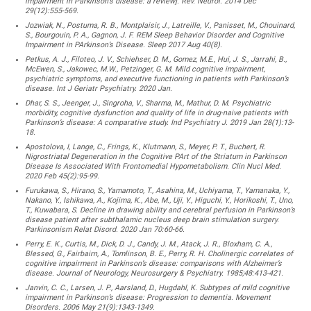
impairment in Parkinson’s disease: a review]. Rev. Neurol. 2014 Dec
29(12):555-569.
Jozwiak, N., Postuma, R. B., Montplaisir, J., Latreille, V., Panisset, M., Chouinard,
S., Bourgouin, P. A., Gagnon, J. F. REM Sleep Behavior Disorder and Cognitive
Impairment in PArkinson’s Disease. Sleep 2017 Aug 40(8).
Petkus, A. J., Filoteo, J. V., Schiehser, D. M., Gomez, M.E., Hui, J. S., Jarrahi, B.,
McEwen, S., Jakowec, M.W., Petzinger, G. M. Mild cognitive impairment,
psychiatric symptoms, and executive functioning in patients with Parkinson’s
disease. Int J Geriatr Psychiatry. 2020 Jan.
Dhar, S. S., Jeenger, J., Singroha, V., Sharma, M., Mathur, D. M. Psychiatric
morbidity, cognitive dysfunction and quality of life in drug-naive patients with
Parkinson’s disease: A comparative study. Ind Psychiatry J. 2019 Jan 28(1):13-
18.
Apostolova, I, Lange, C., Frings, K., Klutmann, S., Meyer, P. T., Buchert, R.
Nigrostriatal Degeneration in the Cognitive PArt of the Striatum in Parkinson
Disease Is Associated With Frontomedial Hypometabolism. Clin Nucl Med.
2020 Feb 45(2):95-99.
Furukawa, S., Hirano, S., Yamamoto, T., Asahina, M., Uchiyama, T., Yamanaka, Y.,
Nakano, Y., Ishikawa, A., Kojima, K., Abe, M., Uji, Y., Higuchi, Y., Horikoshi, T., Uno,
T., Kuwabara, S. Decline in drawing ability and cerebral perfusion in Parkinson’s
disease patient after subthalamic nucleus deep brain stimulation surgery.
Parkinsonism Relat Disord. 2020 Jan 70:60-66.
Perry, E. K., Curtis, M., Dick, D. J., Candy, J. M., Atack, J. R., Bloxham, C. A.,
Blessed, G., Fairbairn, A., Tomlinson, B. E., Perry, R. H. Cholinergic correlates of
cognitive impairment in Parkinson’s disease: comparisons with Alzheimer’s
disease. Journal of Neurology, Neurosurgery & Psychiatry. 1985;48:413-421.
Janvin, C. C., Larsen, J. P., Aarsland, D., Hugdahl, K. Subtypes of mild cognitive
impairment in Parkinson’s disease: Progression to dementia. Movement
Disorders. 2006 May 21(9):1343-1349.