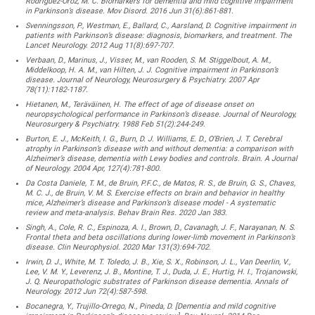
Rodriguez-Oroz, M. C. Biomarkers for dementia and mild cognitive impairment
in Parkinson’s disease. Mov Disord. 2016 Jun 31(6):861-881.
Svenningsson, P., Westman, E., Ballard, C., Aarsland, D. Cognitive impairment in
patients with Parkinson’s disease: diagnosis, biomarkers, and treatment. The
Lancet Neurology. 2012 Aug 11(8):697-707.
Verbaan, D., Marinus, J., Visser, M., van Rooden, S. M. Stiggelbout, A. M.,
Middelkoop, H. A. M., van Hilten, J. J. Cognitive impairment in Parkinson’s
disease. Journal of Neurology, Neurosurgery & Psychiatry. 2007 Apr
78(11):1182-1187.
Hietanen, M., Teräväinen, H. The effect of age of disease onset on
neuropsychological performance in Parkinson’s disease. Journal of Neurology,
Neurosurgery & Psychiatry. 1988 Feb 51(2):244-249.
Burton, E. J., McKeith, I. G., Burn, D. J. Williams, E. D., O’Brien, J. T. Cerebral
atrophy in Parkinson’s disease with and without dementia: a comparison with
Alzheimer’s disease, dementia with Lewy bodies and controls. Brain. A Journal
of Neurology. 2004 Apr, 127(4):781-800.
Da Costa Daniele, T. M., de Bruin, P.F.C., de Matos, R. S., de Bruin, G. S., Chaves,
M. C. J., de Bruin, V. M. S. Exercise effects on brain and behavior in healthy
mice, Alzheimer’s disease and Parkinson’s disease model - A systematic
review and meta-analysis. Behav Brain Res. 2020 Jan 383.
Singh, A., Cole, R. C., Espinoza, A. I., Brown, D., Cavanagh, J. F., Narayanan, N. S.
Frontal theta and beta oscillations during lower-limb movement in Parkinson’s
disease. Clin Neurophysiol. 2020 Mar 131(3):694-702.
Irwin, D. J., White, M. T. Toledo, J. B., Xie, S. X., Robinson, J. L., Van Deerlin, V.,
Lee, V. M. Y., Leverenz, J. B., Montine, T. J., Duda, J. E., Hurtig, H. I., Trojanowski,
J. Q. Neuropathologic substrates of Parkinson disease dementia. Annals of
Neurology. 2012 Jun 72(4):587-598.
Bocanegra, Y., Trujillo-Orrego, N., Pineda, D. [Dementia and mild cognitive