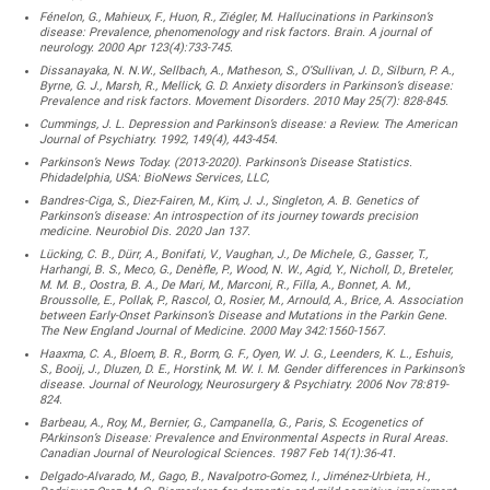
Fénelon, G., Mahieux, F., Huon, R., Ziégler, M. Hallucinations in Parkinson’s
disease: Prevalence, phenomenology and risk factors. Brain. A journal of
neurology. 2000 Apr 123(4):733-745.
Dissanayaka, N. N.W., Sellbach, A., Matheson, S., O’Sullivan, J. D., Silburn, P. A.,
Byrne, G. J., Marsh, R., Mellick, G. D. Anxiety disorders in Parkinson’s disease:
Prevalence and risk factors. Movement Disorders. 2010 May 25(7): 828-845.
Cummings, J. L. Depression and Parkinson’s disease: a Review. The American
Journal of Psychiatry. 1992, 149(4), 443-454.
Parkinson’s News Today. (2013-2020). Parkinson’s Disease Statistics.
Phidadelphia, USA: BioNews Services, LLC,
Bandres-Ciga, S., Diez-Fairen, M., Kim, J. J., Singleton, A. B. Genetics of
Parkinson’s disease: An introspection of its journey towards precision
medicine. Neurobiol Dis. 2020 Jan 137.
Lücking, C. B., Dürr, A., Bonifati, V., Vaughan, J., De Michele, G., Gasser, T.,
Harhangi, B. S., Meco, G., Denèfle, P., Wood, N. W., Agid, Y., Nicholl, D., Breteler,
M. M. B., Oostra, B. A., De Mari, M., Marconi, R., Filla, A., Bonnet, A. M.,
Broussolle, E., Pollak, P., Rascol, O., Rosier, M., Arnould, A., Brice, A. Association
between Early-Onset Parkinson’s Disease and Mutations in the Parkin Gene.
The New England Journal of Medicine. 2000 May 342:1560-1567.
Haaxma, C. A., Bloem, B. R., Borm, G. F., Oyen, W. J. G., Leenders, K. L., Eshuis,
S., Booij, J., Dluzen, D. E., Horstink, M. W. I. M. Gender differences in Parkinson’s
disease. Journal of Neurology, Neurosurgery & Psychiatry. 2006 Nov 78:819-
824.
Barbeau, A., Roy, M., Bernier, G., Campanella, G., Paris, S. Ecogenetics of
PArkinson’s Disease: Prevalence and Environmental Aspects in Rural Areas.
Canadian Journal of Neurological Sciences. 1987 Feb 14(1):36-41.
Delgado-Alvarado, M., Gago, B., Navalpotro-Gomez, I., Jiménez-Urbieta, H.,