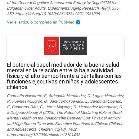
of the General Cognitive Assessment Battery by CognifitTM for
Bulgarian Older Adults. Experimental Aging Research, 48(4), 336–
350. https://doi.org/10.1080/0361073x.2021.1981096
Ver el artículo completo en PubMed
El potencial papel mediador de la buena salud
mental en la relación entre la baja actividad
física y el alto tiempo frente a pantallas con las
funciones ejecutivas en niños y adolescentes
chilenos
Caamaño-Navarrete, F., Arriagada-Hernández, C., Lagos-Hernández,
R., Fuentes-Vilugrón, G., Jara-Tomckowiack, L., Sandoval-Obando,
E., Contreras-Díaz, G., Jerez-Mayorga, D., Hernández-Mosqueira, C.,
& Delgado-Floody, P. (2025). The Potential Mediating Role of Good
Mental Health on the Relationship Between Low Physical Activity
and High Screen Time with Executive Functions in Chilean Children
and Adolescents. Children, 12(10), 1402.
https://doi.org/10.3390/children12101402