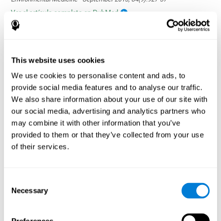
Ver el artículo completo en PubMed
This website uses cookies
We use cookies to personalise content and ads, to
provide social media features and to analyse our traffic.
La influencia de los hábitos saludables en las
funciones cognitivas en un grupo de pacientes
We also share information about your use of our site with
en hemodiálisis
our social media, advertising and analytics partners who
Olczyk, P., Jerzak, P., Letachowicz, K., Gołębiowski, T., Krajewska,
may combine it with other information that you’ve
M., & Kusztal, M. (2023). The Influence of Healthy Habits on
provided to them or that they’ve collected from your use
Cognitive Functions in a Group of Hemodialysis Patients. Journal
of their services.
Of Clinical Medicine, 12(5), 2042.
https://doi.org/10.3390/jcm12052042
Ver el artículo completo
Consent
Necessary
Selection