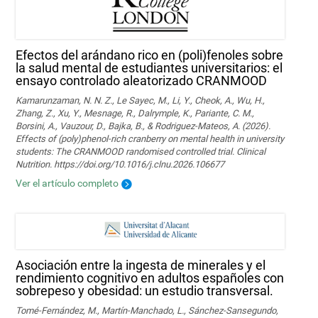
Efectos del arándano rico en (poli)fenoles sobre
la salud mental de estudiantes universitarios: el
ensayo controlado aleatorizado CRANMOOD
Kamarunzaman, N. N. Z., Le Sayec, M., Li, Y., Cheok, A., Wu, H.,
Zhang, Z., Xu, Y., Mesnage, R., Dalrymple, K., Pariante, C. M.,
Borsini, A., Vauzour, D., Bajka, B., & Rodriguez-Mateos, A. (2026).
Effects of (poly)phenol-rich cranberry on mental health in university
students: The CRANMOOD randomised controlled trial. Clinical
Nutrition. https://doi.org/10.1016/j.clnu.2026.106677
Ver el artículo completo
Asociación entre la ingesta de minerales y el
rendimiento cognitivo en adultos españoles con
sobrepeso y obesidad: un estudio transversal.
Tomé-Fernández, M., Martín-Manchado, L., Sánchez-Sansegundo,