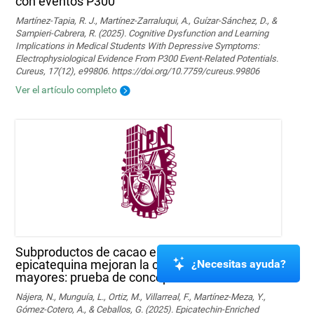
con eventos P300
Martínez-Tapia, R. J., Martínez-Zarraluqui, A., Guízar-Sánchez, D., &
Sampieri-Cabrera, R. (2025). Cognitive Dysfunction and Learning
Implications in Medical Students With Depressive Symptoms:
Electrophysiological Evidence From P300 Event-Related Potentials.
Cureus, 17(12), e99806. https://doi.org/10.7759/cureus.99806
Ver el artículo completo
Subproductos de cacao enriquecidos con
¿Necesitas ayuda?
epicatequina mejoran la cognición en sujetos
mayores: prueba de concepto
Nájera, N., Munguía, L., Ortiz, M., Villarreal, F., Martínez-Meza, Y.,
Gómez-Cotero, A., & Ceballos, G. (2025). Epicatechin-Enriched