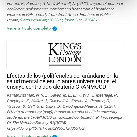
Forrest, K., Prentice, A. M., & Maxwell, N. (2021). Impact of personal
cooling on performance, comfort and heat strain of healthcare
workers in PPE, a study from West Africa. Frontiers in Public
Health, 9
https://doi.org/10.3389/fpubh.2021.712481
Ver el artículo completo
Efectos de los (poli)fenoles del arándano en la
salud mental de estudiantes universitarios: el
ensayo controlado aleatorio CRANMOOD
Kamarunzaman, N. N. Z., Sayec, M. L., Li, Y., Wu, H., Mesnage, R.,
Dalrymple, K., Halket, J., Caldwell, A., Borsini, A., Pariante, C.,
Vauzour, D., Gall, G. L., Bajka, B., & Rodriguez-Mateos, A. (2024).
Effects of cranberry (poly)phenols on mental health in university
students: the CRANMOOD randomized controlled trial. Proceedings
Of The Nutrition Society, 83(OCE4).
https://doi.org/10.1017/s0029665124005172
Ver el artículo completo