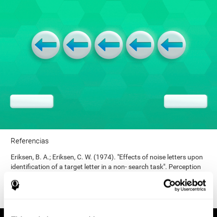
Referencias
Eriksen, B. A.; Eriksen, C. W. (1974). "Effects of noise letters upon
identification of a target letter in a non- search task". Perception
and Psychophysics. 16: 143–149. doi:10.3758/bf03203267.