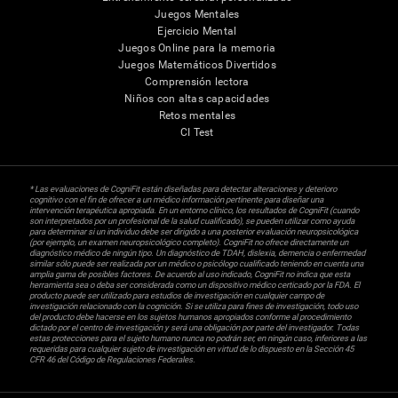
Juegos Mentales
Ejercicio Mental
Juegos Online para la memoria
Juegos Matemáticos Divertidos
Comprensión lectora
Niños con altas capacidades
Retos mentales
CI Test
* Las evaluaciones de CogniFit están diseñadas para detectar alteraciones y deterioro
cognitivo con el fin de ofrecer a un médico información pertinente para diseñar una
intervención terapéutica apropiada. En un entorno clínico, los resultados de CogniFit (cuando
son interpretados por un profesional de la salud cualificado), se pueden utilizar como ayuda
para determinar si un individuo debe ser dirigido a una posterior evaluación neuropsicológica
(por ejemplo, un examen neuropsicológico completo). CogniFit no ofrece directamente un
diagnóstico médico de ningún tipo. Un diagnóstico de TDAH, dislexia, demencia o enfermedad
similar sólo puede ser realizada por un médico o psicólogo cualificado teniendo en cuenta una
amplia gama de posibles factores. De acuerdo al uso indicado, CogniFit no indica que esta
herramienta sea o deba ser considerada como un dispositivo médico certicado por la FDA. El
producto puede ser utilizado para estudios de investigación en cualquier campo de
investigación relacionado con la cognición. Si se utiliza para fines de investigación, todo uso
del producto debe hacerse en los sujetos humanos apropiados conforme al procedimiento
dictado por el centro de investigación y será una obligación por parte del investigador. Todas
estas protecciones para el sujeto humano nunca no podrán ser, en ningún caso, inferiores a las
requeridas para cualquier sujeto de investigación en virtud de lo dispuesto en la Sección 45
CFR 46 del Código de Regulaciones Federales.