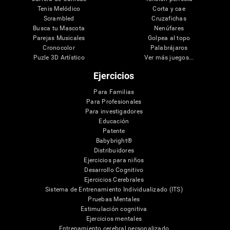
Tenis Melódico
Corta y cae
Scrambled
Cruzafichas
Busca tu Mascota
Nenúfares
Parejas Musicales
Golpea al topo
Cronocolor
Palabrájaros
Puzle 3D Artístico
Ver más juegos...
Ejercicios
Para Familias
Para Profesionales
Para investigadores
Educación
Patente
Babybright®
Distribuidores
Ejercicios para niños
Desarrollo Cognitivo
Ejercicios Cerebrales
Sistema de Entrenamiento Individualizado (ITS)
Pruebas Mentales
Estimulación cognitiva
Ejercicios mentales
Entrenamiento cerebral personalizado