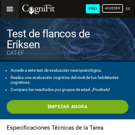
PRO
ACCEDER
ESP
Test de flancos de
Eriksen
CAT-EF
Accede a este test de evaluación neuropsicológica.
Realiza una evaluación cognitiva del nivel de tus habilidades
cognitivas.
Compara los resultados por grupos de edad. ¡Pruébalo!
EMPEZAR AHORA
Especificaciones Técnicas de la Tarea