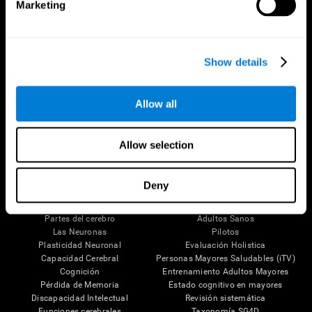
Marketing
Show details
Síguenos en
Allow all
Allow selection
Tu Cerebro
Investigación
Deny
El Cerebro Humano
Validación de las Terapias Digitales
Mente y Cerebro
Juegos de Ordenador
Partes del cerebro
Adultos Sanos
Las Neuronas
Pilotos
Plasticidad Neuronal
Evaluación Holistica
Capacidad Cerebral
Personas Mayores Saludables (iTV)
Cognición
Entrenamiento Adultos Mayores
Pérdida de Memoria
Estado cognitivo en mayores
Discapacidad Intelectual
Revisión sistemática
Funciones cerebrales
Taxonomía SG4D