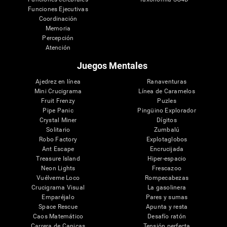
Funciones Ejecutivas
Coordinación
Memoria
Percepción
Atención
Juegos Mentales
Ajedrez en línea
Ranaventuras
Mini Crucigrama
Línea de Caramelos
Fruit Frenzy
Puzles
Pipe Panic
Pingüino Explorador
Crystal Miner
Dígitos
Solitario
Zumbalú
Robo Factory
Explotaglobos
Ant Escape
Encrucijada
Treasure Island
Hiper-espacio
Neon Lights
Frescazoo
Vuélveme Loco
Rompecabezas
Crucigrama Visual
La gasolinera
Emparéjalo
Pares y sumas
Space Rescue
Apunta y resta
Caos Matemático
Desafío ratón
Carrera de Canicas
Tensión perfecta