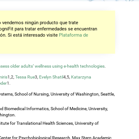
No vendemos ningún producto que trate
gniFit para tratar enfermedades se encuentran
ón. Si está interesado visite
Plataforma de
ssess older adults’ wellness using e-health technologies
.
iris
1,2,
Tessa Rue
3,
Evelyn Shatil
4,5,
Katarzyna
eder
1.
stems, School of Nursing, University of Washington, Seattle,
 Biomedical Informatics, School of Medicine, University,
shington.
titute for Translational Health Sciences, University of
Center for Psychobiological Research, Max Stern Academic