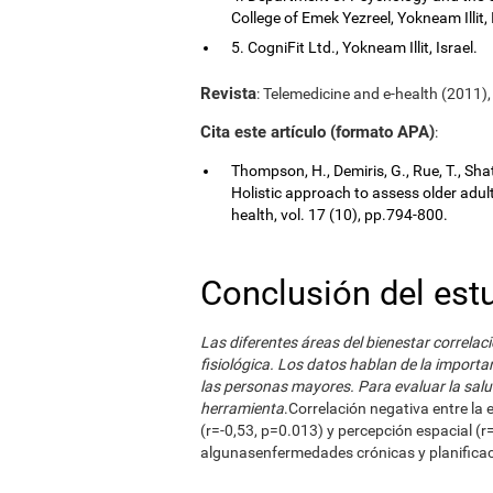
College of Emek Yezreel, Yokneam Illit, 
5. CogniFit Ltd., Yokneam Illit, Israel.
Revista
: Telemedicine and e-health (2011),
Cita este artículo (formato APA)
:
Thompson, H., Demiris, G., Rue, T., Shat
Holistic approach to assess older adul
health, vol. 17 (10), pp.794-800.
Conclusión del est
Las diferentes áreas del bienestar correlac
fisiológica. Los datos hablan de la importan
las personas mayores. Para evaluar la salu
herramienta
.Correlación negativa entre la 
(r=-0,53, p=0.013) y percepción espacial (r
algunasenfermedades crónicas y planificaci