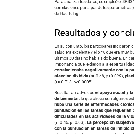
Para analizar los datos, se empleó el SPSS 1
correlaciones par a par de los parámetros y 
de Hoeffding.
Resultados y concl
En su conjunto, los participares indicaron 
salud era excelente y el 67% que era muy bu
últimos 30 días no había sido buena. En ca
importancia que le dieron a la espiritualid
correlacionaba negativamente con la pu
atención dividida
plan
(r=-0.48, p=0.029),
(r=-0.718, p<0.0005).
el apoyo social y l
Resulta llamativo que
de bienestar
, lo que choca con algunos estu
hubo una serie de enfermedades crónic
puntuación en las tareas que requerían 
dificultades en las actividades de la vid
La percepción subjetiva
(r=0.46, p=0.03).
con la puntuación en tareas de inhibició