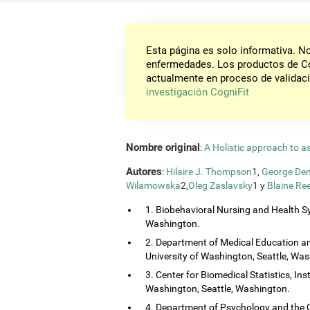
Esta página es solo informativa. 
enfermedades. Los productos de Co
actualmente en proceso de validaci
investigación CogniFit
Nombre original
:
A Holistic approach to a
Autores
:
Hilaire J. Thompson
1,
George Dem
Wilamowska
2,
Oleg Zaslavsky
1 y
Blaine Re
1. Biobehavioral Nursing and Health Sy
Washington.
2. Department of Medical Education and
University of Washington, Seattle, Wa
3. Center for Biomedical Statistics, Ins
Washington, Seattle, Washington.
4. Department of Psychology and the 