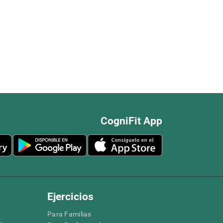
CogniFit App
Ejercicios
Para Familias