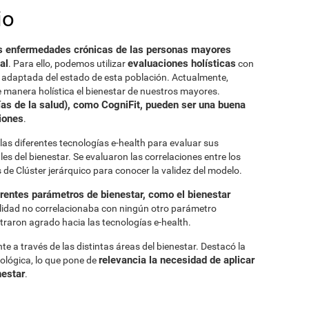
io
 las enfermedades crónicas de las personas mayores
al
evaluaciones holísticas
. Para ello, podemos utilizar
con
y adaptada del estado de esta población. Actualmente,
 manera holística el bienestar de nuestros mayores.
ías de la salud), como CogniFit, pueden ser una buena
iones
.
 las diferentes tecnologías e-health para evaluar sus
ales del bienestar. Se evaluaron las correlaciones entre los
is de Clúster jerárquico para conocer la validez del modelo.
erentes parámetros de bienestar, como el bienestar
ualidad no correlacionaba con ningún otro parámetro
raron agrado hacia las tecnologías e-health.
 a través de las distintas áreas del bienestar. Destacó la
relevancia la necesidad de aplicar
siológica, lo que pone de
nestar
.