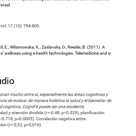
Israel.
 vol. 17 (10): 794-800.
il, E., Wilamowska, K., Zaslavsky, O., Reeder, B. (2011). A
ts’ wellness using e-health technologies. Telemedicine and e-
udio
ionan mucho entre sí, especialmente las áreas cognitivas y
cia de evaluar de manera holística la salud y el bienestar de
d cognitiva, CogniFit puede ser una excelente
edad y atención dividida (r=-0.48, p=0.029), planificación
=-0.718, p<0.0005). Correlación negativa entre
ón (r=-0,52, p=0,016).