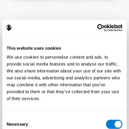
Flash Finder
¡Solo el 3,5% de las personas pasan esta
prueba! ¿Eres un Flash Finder ?
This website uses cookies
¡La prueba definitiva de tu velocidad y precisión! ¿Podrás
We use cookies to personalise content and ads, to
seguir el ritmo? ¿Estás listo para demostrar tu capacidad
provide social media features and to analyse our traffic.
para responder rápidamente bajo presión? ¡Acepta el
desafío en Flash Finder !
We also share information about your use of our site with
our social media, advertising and analytics partners who
may combine it with other information that you’ve
provided to them or that they’ve collected from your use
of their services.
Consent
Necessary
Selection