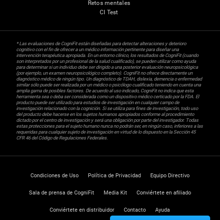
Retos mentales
CI Test
* Las evaluaciones de CogniFit están diseñadas para detectar alteraciones y deterioro
cognitivo con el fin de ofrecer a un médico información pertinente para diseñar una
intervención terapéutica apropiada. En un entorno clínico, los resultados de CogniFit (cuando
son interpretados por un profesional de la salud cualificado), se pueden utilizar como ayuda
para determinar si un individuo debe ser dirigido a una posterior evaluación neuropsicológica
(por ejemplo, un examen neuropsicológico completo). CogniFit no ofrece directamente un
diagnóstico médico de ningún tipo. Un diagnóstico de TDAH, dislexia, demencia o enfermedad
similar sólo puede ser realizada por un médico o psicólogo cualificado teniendo en cuenta una
amplia gama de posibles factores. De acuerdo al uso indicado, CogniFit no indica que esta
herramienta sea o deba ser considerada como un dispositivo médico certicado por la FDA. El
producto puede ser utilizado para estudios de investigación en cualquier campo de
investigación relacionado con la cognición. Si se utiliza para fines de investigación, todo uso
del producto debe hacerse en los sujetos humanos apropiados conforme al procedimiento
dictado por el centro de investigación y será una obligación por parte del investigador. Todas
estas protecciones para el sujeto humano nunca no podrán ser, en ningún caso, inferiores a las
requeridas para cualquier sujeto de investigación en virtud de lo dispuesto en la Sección 45
CFR 46 del Código de Regulaciones Federales.
Condiciones de Uso
Política de Privacidad
Equipo Directivo
Sala de prensa de CogniFit
Media Kit
Conviértete en afiliado
Conviértete en distribuidor
Contacto
Ayuda