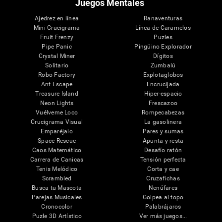
Juegos Mentales
Ajedrez en línea
Ranaventuras
Mini Crucigrama
Línea de Caramelos
Fruit Frenzy
Puzles
Pipe Panic
Pingüino Explorador
Crystal Miner
Dígitos
Solitario
Zumbalú
Robo Factory
Explotaglobos
Ant Escape
Encrucijada
Treasure Island
Hiper-espacio
Neon Lights
Frescazoo
Vuélveme Loco
Rompecabezas
Crucigrama Visual
La gasolinera
Emparéjalo
Pares y sumas
Space Rescue
Apunta y resta
Caos Matemático
Desafío ratón
Carrera de Canicas
Tensión perfecta
Tenis Melódico
Corta y cae
Scrambled
Cruzafichas
Busca tu Mascota
Nenúfares
Parejas Musicales
Golpea al topo
Cronocolor
Palabrájaros
Puzle 3D Artístico
Ver más juegos...