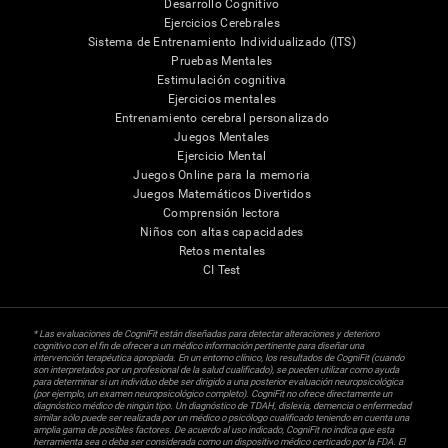
Desarrollo Cognitivo
Ejercicios Cerebrales
Sistema de Entrenamiento Individualizado (ITS)
Pruebas Mentales
Estimulación cognitiva
Ejercicios mentales
Entrenamiento cerebral personalizado
Juegos Mentales
Ejercicio Mental
Juegos Online para la memoria
Juegos Matemáticos Divertidos
Comprensión lectora
Niños con altas capacidades
Retos mentales
CI Test
* Las evaluaciones de CogniFit están diseñadas para detectar alteraciones y deterioro
cognitivo con el fin de ofrecer a un médico información pertinente para diseñar una
intervención terapéutica apropiada. En un entorno clínico, los resultados de CogniFit (cuando
son interpretados por un profesional de la salud cualificado), se pueden utilizar como ayuda
para determinar si un individuo debe ser dirigido a una posterior evaluación neuropsicológica
(por ejemplo, un examen neuropsicológico completo). CogniFit no ofrece directamente un
diagnóstico médico de ningún tipo. Un diagnóstico de TDAH, dislexia, demencia o enfermedad
similar sólo puede ser realizada por un médico o psicólogo cualificado teniendo en cuenta una
amplia gama de posibles factores. De acuerdo al uso indicado, CogniFit no indica que esta
herramienta sea o deba ser considerada como un dispositivo médico certicado por la FDA. El