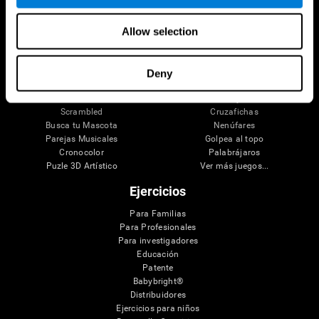
Neon Lights
Frescazoo
Vuélveme Loco
Rompecabezas
Allow selection
Crucigrama Visual
La gasolinera
Emparéjalo
Pares y sumas
Space Rescue
Apunta y resta
Caos Matemático
Desafío ratón
Deny
Carrera de Canicas
Tensión perfecta
Tenis Melódico
Corta y cae
Scrambled
Cruzafichas
Busca tu Mascota
Nenúfares
Parejas Musicales
Golpea al topo
Cronocolor
Palabrájaros
Puzle 3D Artístico
Ver más juegos...
Ejercicios
Para Familias
Para Profesionales
Para investigadores
Educación
Patente
Babybright®
Distribuidores
Ejercicios para niños