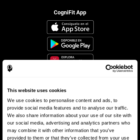
CogniFit App
Síguenos en
This website uses cookies
We use cookies to personalise content and ads, to
provide social media features and to analyse our traffic.
Tu Cerebro
Investigación
We also share information about your use of our site with
our social media, advertising and analytics partners who
El Cerebro Humano
Validación de las Terapias Digitales
may combine it with other information that you’ve
Mente y Cerebro
Juegos de Ordenador
Partes del cerebro
Adultos Sanos
provided to them or that they’ve collected from your use