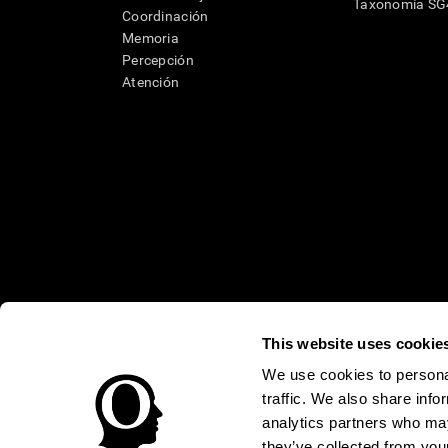
Taxonomía S
Coordinación
Memoria
Percepción
Atención
This website uses cookie
* Las evaluaciones de CogniFit están diseñadas para detectar alte
clínico, los resultados de CogniFit (cuando son interpretados por 
We use cookies to personal
neuropsicológica (por ejemplo, un examen neuropsicológico compl
traffic. We also share info
puede ser realizada por un médico o psicólogo cualificado tenie
un dispositivo médico certicado por la FDA. El producto puede ser 
analytics partners who may
uso del producto debe hacerse en los sujetos humanos apropiados 
sujeto humano nunca no podrán ser, en ningún caso, inferiores a l
they’ve collected from your