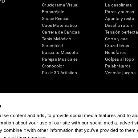
G4D
Crucigrama Visual
La gasolinera
Emparéjalo
Pares y sumas
Space Rescue
Apunta y resta
Caos Matemático
Desafío ratón
Carrera de Canicas
Tensión perfect
Tenis Melódico
Corta y cae
Scrambled
Cruzafichas
Busca tu Mascota
Nenúfares
Parejas Musicales
Golpea al topo
Cronocolor
Palabrájaros
Puzle 3D Artístico
Ver más juegos..
s
raciones y deterioro cognitivo con el fin de ofrecer a un médico información pertinente p
un profesional de la salud cualificado), se pueden utilizar como ayuda para determinar si u
ise content and ads, to provide social media features and to an
eto). CogniFit no ofrece directamente un diagnóstico médico de ningún tipo. Un diagnóst
rmation about your use of our site with our social media, advertis
ndo en cuenta una amplia gama de posibles factores. De acuerdo al uso indicado, CogniFit
utilizado para estudios de investigación en cualquier campo de investigación relacionado c
 combine it with other information that you’ve provided to them o
conforme al procedimiento dictado por el centro de investigación y será una obligación p
as requeridas para cualquier sujeto de investigación en virtud de lo dispuesto en la Secc
 use of their services.