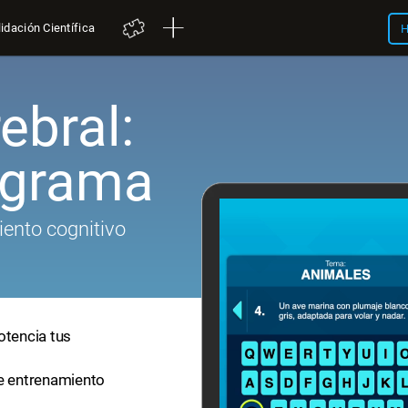
idación Científica
H
ebral:
igrama
iento cognitivo
otencia tus
de entrenamiento