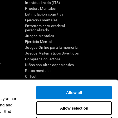
Individualizado (ITS)
Pruebas Mentales
Estimulación cognitiva
Ejercicios mentales
Entrenamiento cerebral
a
personalizado
Juegos Mentales
Ejercicio Mental
Juegos Online para la memoria
Juegos Matemáticos Divertidos
Comprensión lectora
.
Niños con altas capacidades
Retos mentales
CI Test
Allow all
ara diseñar una intervención terapéutica apropiada. En un entorno
n individuo debe ser dirigido a una posterior evaluación
alyse our
ico de TDAH, dislexia, demencia o enfermedad similar sólo
ing and
 no indica que esta herramienta sea o deba ser considerada como
Allow selection
on la cognición. Si se utiliza para fines de investigación, todo
r that
or parte del investigador. Todas estas protecciones para el
ión 45 CFR 46 del Código de Regulaciones Federales.