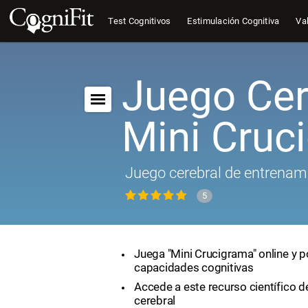
Test Cognitivos
Estimulación Cognitiva
Val
Juego Cer
Mini Cruc
Juego cerebral de entrenam
5
Juega "Mini Crucigrama" online y p
capacidades cognitivas
Accede a este recurso científico 
cerebral