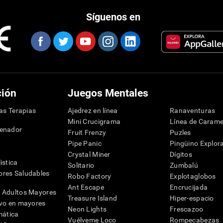
Síguenos en
ción
Juegos Mentales
las Terapias
Ajedrez en línea
Ranaventuras
Mini Crucigrama
Línea de Carame
denador
Fruit Frenzy
Puzles
Pipe Panic
Pingüino Explor
Crystal Miner
Dígitos
istica
Solitario
Zumbalú
res Saludables
Robo Factory
Explotaglobos
Ant Escape
Encrucijada
 Adultos Mayores
Treasure Island
Hiper-espacio
ivo en mayores
Neon Lights
Frescazoo
mática
Vuélveme Loco
Rompecabezas