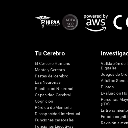
Tu Cerebro
Investiga
El Cerebro Humano
Validación de 
Digitales
Mente y Cerebro
Juegos de Or
Partes del cerebro
Adultos Sanos
Las Neuronas
Pilotos
Plasticidad Neuronal
Evaluación Hol
Capacidad Cerebral
Personas Mayo
Cognición
(iTV)
Pérdida de Memoria
Entrenamiento
Discapacidad Intelectual
Estado cognit
Funciones cerebrales
Revisión siste
Funciones Ejecutivas